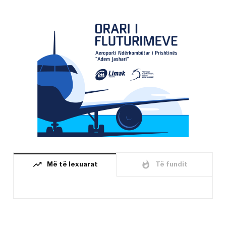
trending_up
whatshot
Më të lexuarat
Të fundit