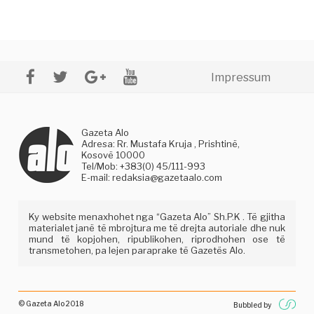
Impressum
Gazeta Alo
Adresa: Rr. Mustafa Kruja , Prishtinë,
Kosovë 10000
Tel/Mob: +383(0) 45/111-993
E-mail:
redaksia@gazetaalo.com
Ky website menaxhohet nga “Gazeta Alo” Sh.P.K . Të gjitha
materialet janë të mbrojtura me të drejta autoriale dhe nuk
mund të kopjohen, ripublikohen, riprodhohen ose të
transmetohen, pa lejen paraprake të Gazetës Alo.
© Gazeta Alo 2018
Bubbled by