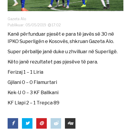
Gazeta Alo
Publikuar: 05/05/2019
17:02
Kanë përfunduar pjesët e para të javës së 30 në
IPKO Superligën e Kosovës, shkruan Gazeta Alo.
Super përballje janë duke u zhvilluar në Superligë.
Këto janë rezultatet pas pjesëve të para.
Ferizaj 1 – 1 Liria
Gjilani 0 – 0 Flamurtari
Kek-U 0 – 3 KF Ballkani
KF Llapi 2 – 1 Trepca 89