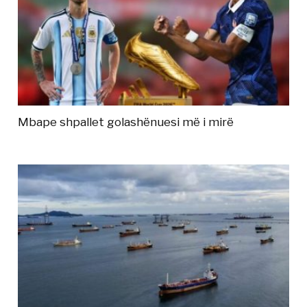
Mbape shpallet golashënuesi më i mirë