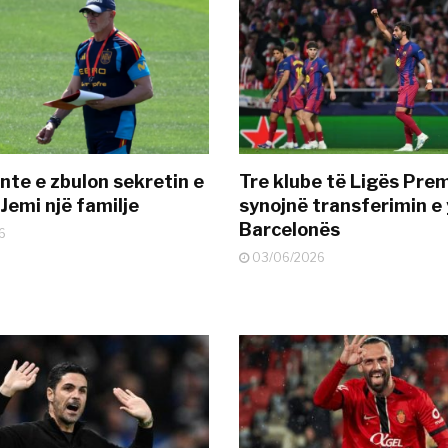
nte e zbulon sekretin e
Tre klube të Ligës Pre
Jemi një familje
synojnë transferimin e y
Barcelonës
6
03/06/2026