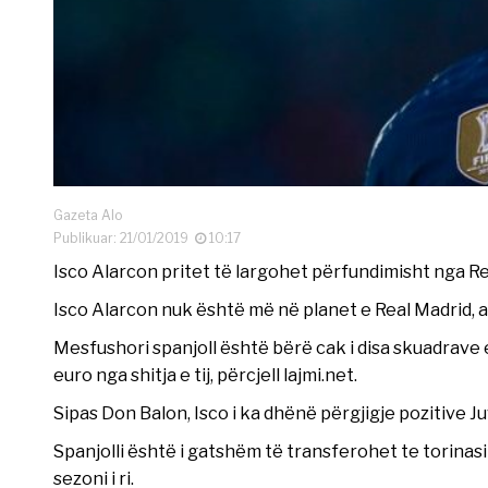
Gazeta Alo
Publikuar: 21/01/2019
10:17
Isco Alarcon pritet të largohet përfundimisht nga R
Isco Alarcon nuk është më në planet e Real Madrid, and
Mesfushori spanjoll është bërë cak i disa skuadrave
euro nga shitja e tij, përcjell lajmi.net.
Sipas Don Balon, Isco i ka dhënë përgjigje pozitive J
Spanjolli është i gatshëm të transferohet te torinasi
sezoni i ri.