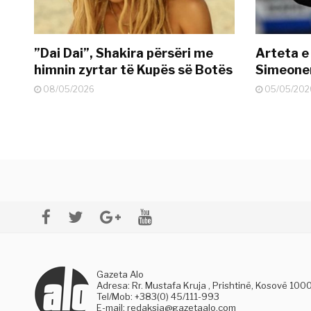
”Dai Dai”, Shakira përsëri me
Arteta e
himnin zyrtar të Kupës së Botës
Simeonen
08/05/2026
05/05/202
Gazeta Alo
Adresa: Rr. Mustafa Kruja , Prishtinë, Kosovë 100
Tel/Mob: +383(0) 45/111-993
E-mail:
redaksia@gazetaalo.com