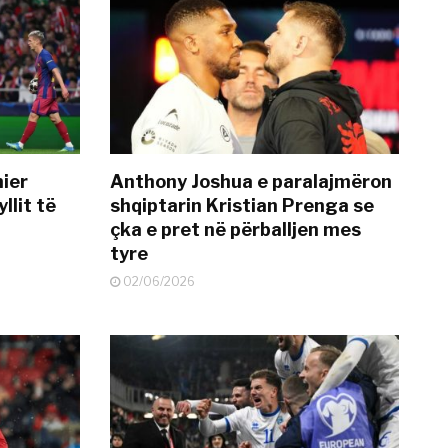
mier
Anthony Joshua e paralajmëron
llit të
shqiptarin Kristian Prenga se
çka e pret në përballjen mes
tyre
02/06/2026