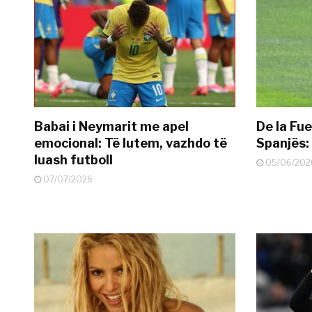
Babai i Neymarit me apel
De la Fue
emocional: Të lutem, vazhdo të
Spanjës: 
luash futboll
05/06/202
07/07/2026