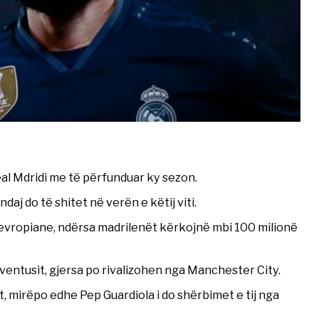
eal Mdridi me të përfunduar ky sezon.
aj do të shitet në verën e këtij viti.
 evropiane, ndërsa madrilenët kërkojnë mbi 100 milionë
uventusit, gjersa po rivalizohen nga Manchester City.
t, mirëpo edhe Pep Guardiola i do shërbimet e tij nga