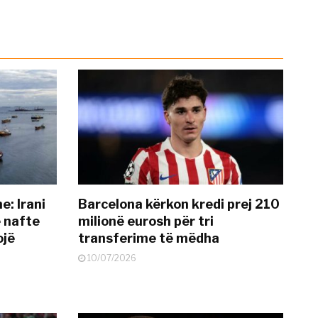
: Irani
Barcelona kërkon kredi prej 210
ë nafte
milionë eurosh për tri
ojë
transferime të mëdha
10/07/2026