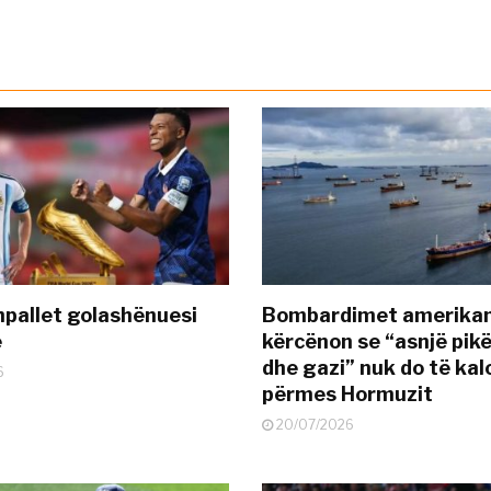
pallet golashënuesi
Bombardimet amerikane
ë
kërcënon se “asnjë pik
dhe gazi” nuk do të kal
6
përmes Hormuzit
20/07/2026