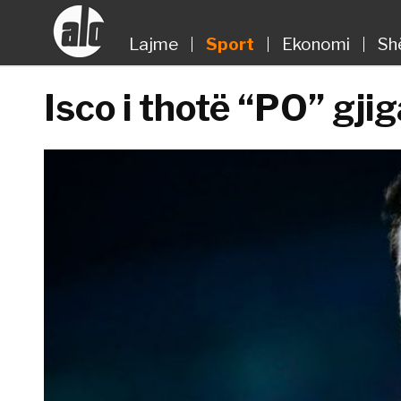
Lajme
Sport
Ekonomi
Sh
Isco i thotë “PO” gji