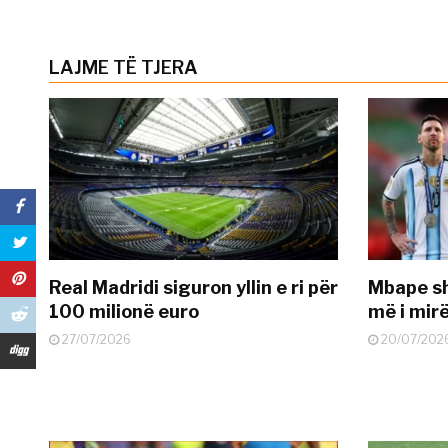
LAJME TË TJERA
Real Madridi siguron yllin e ri për
Mbape sh
100 milionë euro
më i mir
27/07/2026
20/07/202