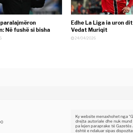
 paralajmëron
Edhe La Liga ia uron dit
: Në fushë si bisha
Vedat Muriqit
6
24/04/2026
Ky website menaxhohet nga “Gaz
drejta autoriale dhe nuk mund
00
pa lejen paraprake të Gazetës A
është e ndaluar sipas dispozitav