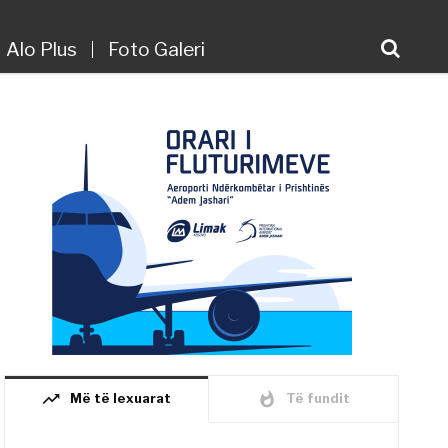
Alo Plus
Foto Galeri
trending_up
whatshot
Më të lexuarat
Të fundit