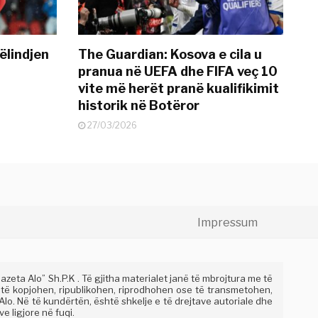
ëlindjen
The Guardian: Kosova e cila u
pranua në UEFA dhe FIFA veç 10
vite më herët pranë kualifikimit
historik në Botëror
27/03/2026
Impressum
eta Alo” Sh.P.K . Të gjitha materialet janë të mbrojtura me të
 të kopjohen, ripublikohen, riprodhohen ose të transmetohen,
lo. Në të kundërtën, është shkelje e të drejtave autoriale dhe
e ligjore në fuqi.