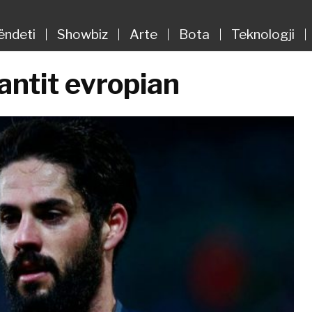
ëndeti
Showbiz
Arte
Bota
Teknologji
gantit evropian