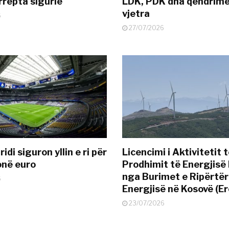
rrepta sigurie
LDK, PDK dha qëndrime
vjetra
6
27/07/2026
idi siguron yllin e ri për
Licencimi i Aktivitetit 
onë euro
Prodhimit të Energjisë 
nga Burimet e Ripërtë
6
Energjisë në Kosovë (Er
23/07/2026