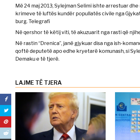
Më 24 maj 2013, Sylejman Selimi ishte arrestuar dhe 
krimeve të luftës kundër popullatës civile nga Gjyka
burg. Telegrafi
Në qershor të këtij viti, të akuzuarit nga rasti që nji
Në rastin “Drenica”, janë gjykuar disa nga ish-koman
qoftë deputetë apo edhe kryetarë komunash, si Syle
Demaku e të tjerë.
LAJME TË TJERA