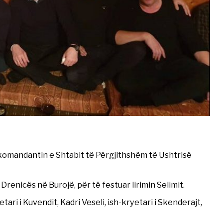
sh-komandantin e Shtabit të Përgjithshëm të Ushtrisë
 Drenicës në Burojë, për të festuar lirimin Selimit.
ri i Kuvendit, Kadri Veseli, ish-kryetari i Skenderajt,