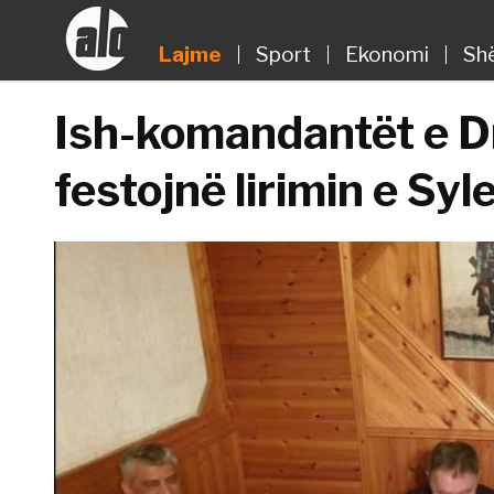
Lajme
Sport
Ekonomi
Sh
Ish-komandantët e Dr
festojnë lirimin e Sy