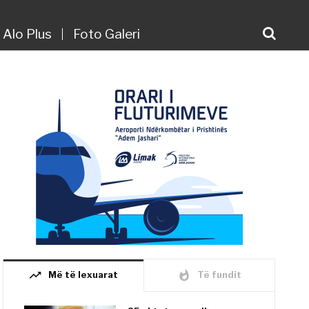
Alo Plus
Foto Galeri
trending_up
whatshot
Më të lexuarat
Të fundit