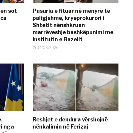
hen sot
Pasuria e fituar në mënyrë të
nca
paligjshme, kryeprokurori i
Shtetit nënshkruan
marrëveshje bashkëpunimi me
Institutin e Bazelit
04/08/2026
e,
Reshjet e dendura vërshojnë
i nga
nënkalimin në Ferizaj