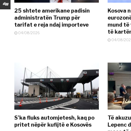
25 shtete amerikane padisin
Kosova n
administratën Trump për
eurozonë
tarifat e reja ndaj importeve
mund të v
të kart
04/08/2026
04/08/202
S’ka fluks automjetesh, kaq po
Të akuzua
pritet nëpër kufijtë e Kosovës
Lepenc d