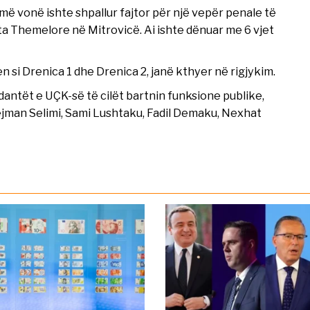
më vonë ishte shpallur fajtor për një vepër penale të
ta Themelore në Mitrovicë. Ai ishte dënuar me 6 vjet
hen si Drenica 1 dhe Drenica 2, janë kthyer në rigjykim.
dantët e UÇK-së të cilët bartnin funksione publike,
jman Selimi, Sami Lushtaku, Fadil Demaku, Nexhat