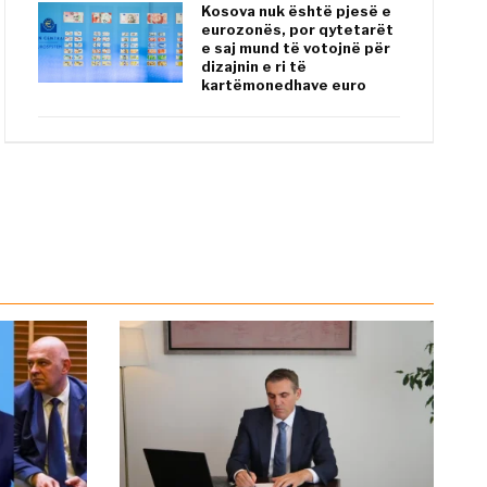
Kosova nuk është pjesë e
eurozonës, por qytetarët
e saj mund të votojnë për
dizajnin e ri të
kartëmonedhave euro