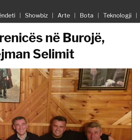
ëndeti
Showbiz
Arte
Bota
Teknologji
enicës në Burojë,
lejman Selimit