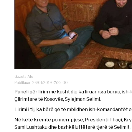
Gazeta Alo
Publikuar: 26/01/2019
22:00
Paneli për lirim me kusht dje ka liruar nga burgu, i
Çlirimtare të Kosovës, Sylejman Selimi.
Lirimi i tij, ka bërë që të mblidhen ish-komandantët e
Në këtë kremte po merr pjesë; Presidenti Thaçi, Kryeta
Sami Lushtaku dhe bashkëluftëtarë tjerë të Selimit.