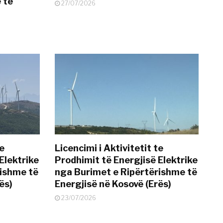
 të
27/07/2026
te
Licencimi i Aktivitetit te
Elektrike
Prodhimit të Energjisë Elektrike
rishme të
nga Burimet e Ripërtërishme të
ës)
Energjisë në Kosovë (Erës)
23/07/2026