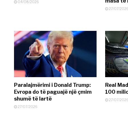
masa të 
04/08/2026
27/07/202
Paralajmërimi i Donald Trump:
Real Madr
Evropa do të paguajë një çmim
100 mili
shumë të lartë
27/07/202
27/07/2026