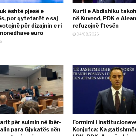
uk është pjesë e
Kurti e Abdixhiku tako
s, por qytetarët e saj
në Kuvend, PDK e Alea
otojnë për dizajnin e ri
refuzojnë ftesën
ëmonedhave euro
04/08/2026
6
rit për sulmin në Ibër-
Formimi i institucionev
alin para Gjykatës nën
Konjufca: Ka gatishmër