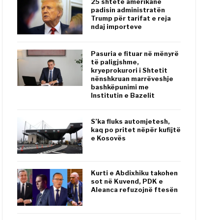
25 shtete amerikane
padisin administratën
Trump për tarifat e reja
ndaj importeve
Pasuria e fituar në mënyrë
të paligjshme,
kryeprokurori i Shtetit
nënshkruan marrëveshje
bashkëpunimi me
Institutin e Bazelit
S’ka fluks automjetesh,
kaq po pritet nëpër kufijtë
e Kosovës
Kurti e Abdixhiku takohen
sot në Kuvend, PDK e
Aleanca refuzojnë ftesën