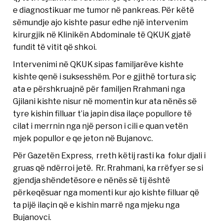
e diagnostikuar me tumor në pankreas. Për këtë
sëmundje ajo kishte pasur edhe një intervenim
kirurgjik në Klinikën Abdominale të QKUK gjatë
fundit të vitit që shkoi.
Intervenimi në QKUK sipas familjarëve kishte
kishte qenë i suksesshëm. Por e gjithë tortura siç
ata e përshkruajnë për familjen Rrahmani nga
Gjilani kishte nisur në momentin kur ata nënës së
tyre kishin filluar t’ia japin disa ilaçe popullore të
cilat i merrnin nga një person i cili e quan vetën
mjek popullor e qe jeton në Bujanovc.
Për Gazetën Express, rreth këtij rasti ka folur djali i
gruas që ndërroi jetë. Rr. Rrahmani, ka rrëfyer se si
gjendja shëndetësore e nënës së tij është
përkeqësuar nga momenti kur ajo kishte filluar që
ta pijë ilaçin që e kishin marrë nga mjeku nga
Bujanovci.