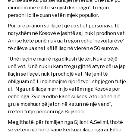
mundem me e ditë se qysh ka reagu”, tregon
personi i cili e quan vetën mjek popullor.
Por, ai e pranon se ilaçet që ua shet personave të
ndryshëm në Kosovë e jashtë saj, nuk i prodhon vet.
Ani se këtë punë nuk ua tregon edhe ‘nevojtarëve’
të cilëve ua shet këtë ilaç në vlerën e 50 eurove.
“Unë ilaçin e marrë nga dikush tjetër. Nuk e bëjë
unë vet. Unë nuk iu kam tregu gjithë atyre që ua jap
ilaçin se ilaçet nuk i prodhojë vet. Ne jemi të
obliguam që t’i ndihmojmë njerëzve”, shpjegon tutje
ai. “Nga unë ilaçe marrin jo vetëm nga Kosova por
edhe nga Zvicra edhe kanë sukses. Ato i bënë një
gru e moshuar që jeton në katun në një vend”,
rrëfen tutje personi nga Bujanoci.
Megjithatë, për familjen nga Gjilani, A.Selimi, thotë
se vetëm një herë kanë kërkuar ilaçe nga ai. Edhe