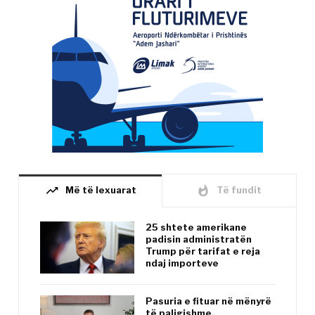
trending_up
whatshot
Më të lexuarat
Të fundit
25 shtete amerikane
padisin administratën
Trump për tarifat e reja
ndaj importeve
Pasuria e fituar në mënyrë
të paligjshme,