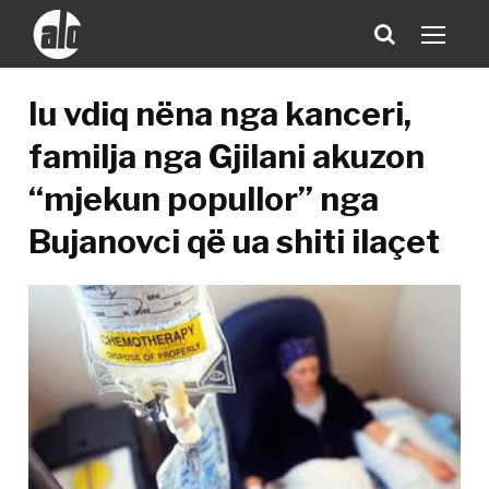
Iu vdiq nëna nga kanceri,
familja nga Gjilani akuzon
“mjekun popullor” nga
Bujanovci që ua shiti ilaçet