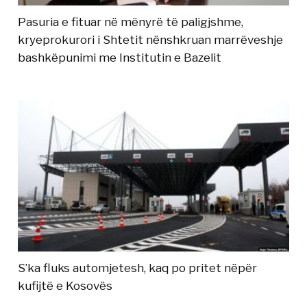
Pasuria e fituar në mënyrë të paligjshme,
kryeprokurori i Shtetit nënshkruan marrëveshje
bashkëpunimi me Institutin e Bazelit
S’ka fluks automjetesh, kaq po pritet nëpër
kufijtë e Kosovës