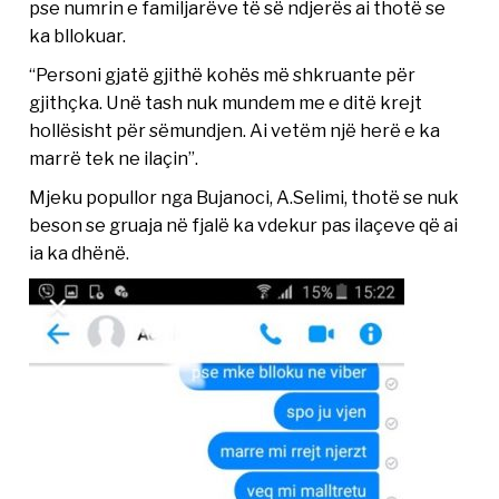
pse numrin e familjarëve të së ndjerës ai thotë se
ka bllokuar.
“Personi gjatë gjithë kohës më shkruante për
gjithçka. Unë tash nuk mundem me e ditë krejt
hollësisht për sëmundjen. Ai vetëm një herë e ka
marrë tek ne ilaçin”.
Mjeku popullor nga Bujanoci, A.Selimi, thotë se nuk
beson se gruaja në fjalë ka vdekur pas ilaçeve që ai
ia ka dhënë.