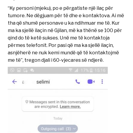
“Ky personi (mjeku), po e përgatiste një ilaç për
tumore. Ne dëgjuam për të dhe e kontaktova. Ai më
tha që shumë personave u ka ndihmuar me të. Kur
ma ka sjellë ilaçin në Gjilan, më ka thënë se 100 për
qind do të ketë sukses. Unë me të kontaktoja
përmes telefonit. Por pasi që ma ka sjellë ilaçin,
asnjëherë ne nuk kemi mundë që të kontaktojmë
me të”, tregon djali i 60-vjecares së ndjerë.