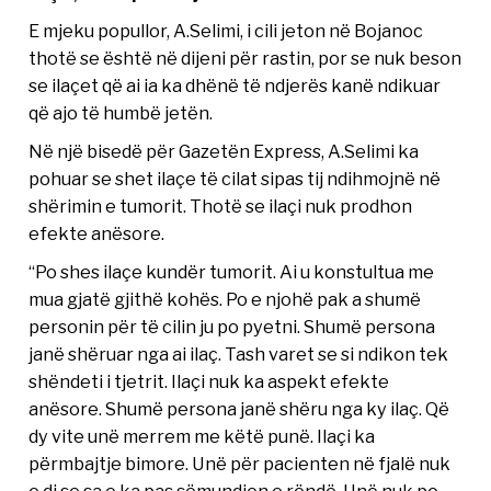
E mjeku popullor, A.Selimi, i cili jeton në Bojanoc
thotë se është në dijeni për rastin, por se nuk beson
se ilaçet që ai ia ka dhënë të ndjerës kanë ndikuar
që ajo të humbë jetën.
Në një bisedë për Gazetën Express, A.Selimi ka
pohuar se shet ilaçe të cilat sipas tij ndihmojnë në
shërimin e tumorit. Thotë se ilaçi nuk prodhon
efekte anësore.
“Po shes ilaçe kundër tumorit. Ai u konstultua me
mua gjatë gjithë kohës. Po e njohë pak a shumë
personin për të cilin ju po pyetni. Shumë persona
janë shëruar nga ai ilaç. Tash varet se si ndikon tek
shëndeti i tjetrit. Ilaçi nuk ka aspekt efekte
anësore. Shumë persona janë shëru nga ky ilaç. Që
dy vite unë merrem me këtë punë. Ilaçi ka
përmbajtje bimore. Unë për pacienten në fjalë nuk
e di se sa e ka pas sëmundjen e rëndë. Unë nuk po