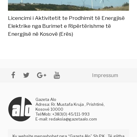
Licencimi i Aktivitetit te Prodhimit të Energjisë
Elektrike nga Burimet e Ripërtërishme të
Energjisë në Kosovë (Erës)
Impressum
Gazeta Alo
Adresa: Rr. Mustafa Kruja , Prishtinë,
Kosovë 10000
Tel/Mob: +383(0) 45/111-993
E-mail:
redaksia@gazetaalo.com
Ky website menaxhohet nga “Gazeta Alo” Sh.P.K . Të gjitha