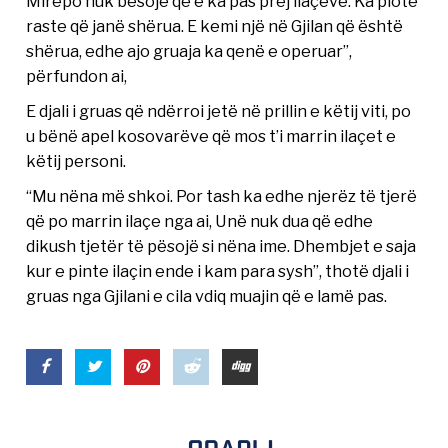
Mirëpo nuk besojë që e ka pas prej ilaçeve. Ka plotë
raste që janë shërua. E kemi një në Gjilan që është
shërua, edhe ajo gruaja ka qenë e operuar”,
përfundon ai,
E djali i gruas që ndërroi jetë në prillin e këtij viti, po
u bënë apel kosovarëve që mos t’i marrin ilaçet e
këtij personi.
“Mu nëna më shkoi. Por tash ka edhe njerëz të tjerë
që po marrin ilaçe nga ai, Unë nuk dua që edhe
dikush tjetër të pësojë si nëna ime. Dhembjet e saja
kur e pinte ilaçin ende i kam para sysh”, thotë djali i
gruas nga Gjilani e cila vdiq muajin që e lamë pas.