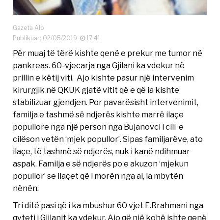
Gazeta Alo
Publikuar: 02/05/2019
17:41
Për muaj të tërë kishte qenë e prekur me tumor në
pankreas. 60-vjecarja nga Gjilani ka vdekur në
prillin e këtij viti. Ajo kishte pasur një intervenim
kirurgjik në QKUK gjatë vitit që e që ia kishte
stabilizuar gjendjen. Por pavarësisht intervenimit,
familja e tashmë së ndjerës kishte marrë ilaçe
popullore nga një person nga Bujanovci i cili e
cilëson vetën ‘mjek popullor’. Sipas familjarëve, ato
ilaçe, të tashmë së ndjerës, nuk i kanë ndihmuar
aspak. Familja e së ndjerës po e akuzon ‘mjekun
popullor’ se ilaçet që i morën nga ai, ia mbytën
nënën.
Tri ditë pasi që i ka mbushur 60 vjet E.Rrahmani nga
qyteti i Gjilanit ka vdekur. Ajo që një kohë ishte qenë