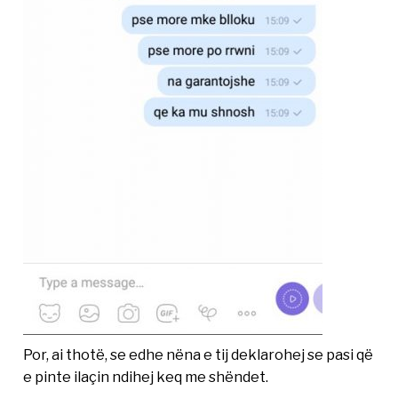
Por, ai thotë, se edhe nëna e tij deklarohej se pasi që
e pinte ilaçin ndihej keq me shëndet.