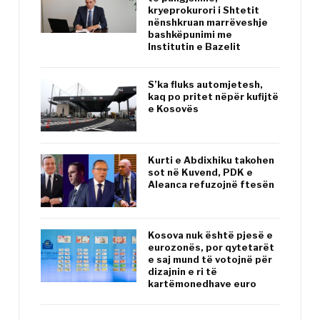
kryeprokurori i Shtetit
nënshkruan marrëveshje
bashkëpunimi me
Institutin e Bazelit
S’ka fluks automjetesh,
kaq po pritet nëpër kufijtë
e Kosovës
Kurti e Abdixhiku takohen
sot në Kuvend, PDK e
Aleanca refuzojnë ftesën
Kosova nuk është pjesë e
eurozonës, por qytetarët
e saj mund të votojnë për
dizajnin e ri të
kartëmonedhave euro