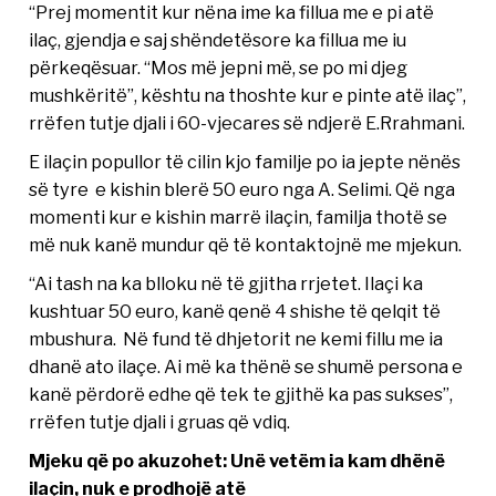
“Prej momentit kur nëna ime ka fillua me e pi atë
ilaç, gjendja e saj shëndetësore ka fillua me iu
përkeqësuar. “Mos më jepni më, se po mi djeg
mushkëritë”, kështu na thoshte kur e pinte atë ilaç”,
rrëfen tutje djali i 60-vjecares së ndjerë E.Rrahmani.
E ilaçin popullor të cilin kjo familje po ia jepte nënës
së tyre e kishin blerë 50 euro nga A. Selimi. Që nga
momenti kur e kishin marrë ilaçin, familja thotë se
më nuk kanë mundur që të kontaktojnë me mjekun.
“Ai tash na ka blloku në të gjitha rrjetet. Ilaçi ka
kushtuar 50 euro, kanë qenë 4 shishe të qelqit të
mbushura. Në fund të dhjetorit ne kemi fillu me ia
dhanë ato ilaçe. Ai më ka thënë se shumë persona e
kanë përdorë edhe që tek te gjithë ka pas sukses”,
rrëfen tutje djali i gruas që vdiq.
Mjeku që po akuzohet: Unë vetëm ia kam dhënë
ilaçin, nuk e prodhojë atë