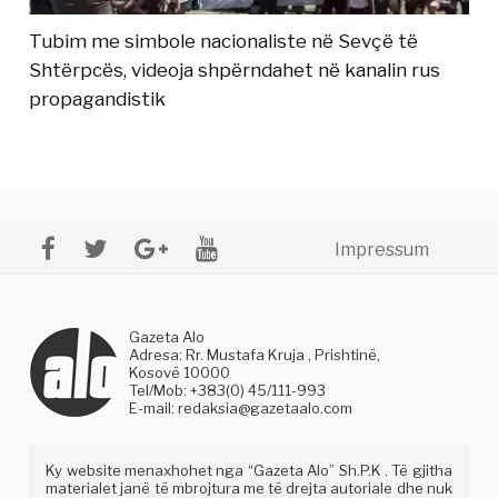
Tubim me simbole nacionaliste në Sevçë të
Shtërpcës, videoja shpërndahet në kanalin rus
propagandistik
Impressum
Gazeta Alo
Adresa: Rr. Mustafa Kruja , Prishtinë,
Kosovë 10000
Tel/Mob: +383(0) 45/111-993
E-mail:
redaksia@gazetaalo.com
Ky website menaxhohet nga “Gazeta Alo” Sh.P.K . Të gjitha
materialet janë të mbrojtura me të drejta autoriale dhe nuk