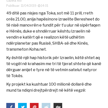
Gazeta Alo
Publikuar: 11/04/2019
14:01
49 ditë pas nisjes nga Toka, sot më 11 prill, rreth
orës 21.00, anija hapësinore izraelite Beresheet do
të nisë manovrën e fundit për t’u ulur në sipërfaqen
e Hënës, duke e shndërruar kështu Izraelin në
vendin e katërt që e realizon këtë udhëtim
ndërplanetar pas Rusisë, SHBA-së dhe Kinës,
transmeton Koha.net.
Ky është një hap historik për Izraelin, këtë shtet aq
të vogël në krahasim me tri të tjerat shtete që kanë
dërguar anijet e tyre në të vetmin satelut natyror
të Tokës.
Ky projekt ka kushtuar 100 milionë dollarë dhe
mund ta ndiqni drejtpërdrejt në këtë vegzë: