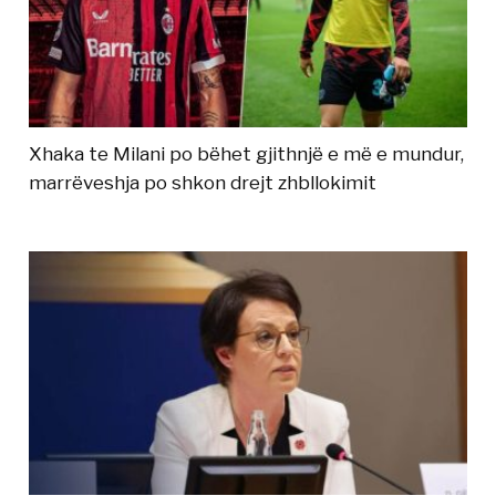
Xhaka te Milani po bëhet gjithnjë e më e mundur,
marrëveshja po shkon drejt zhbllokimit