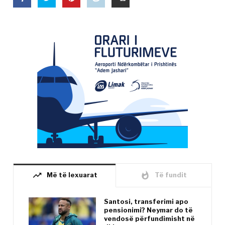
trending_up
whatshot
Më të lexuarat
Të fundit
Santosi, transferimi apo
pensionimi? Neymar do të
vendosë përfundimisht në