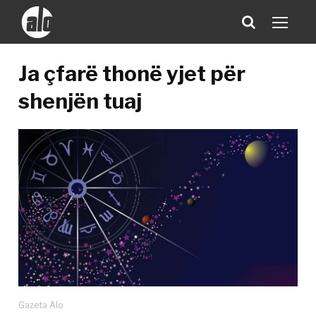
Ja çfarë thonë yjet për
shenjën tuaj
Gazeta Alo