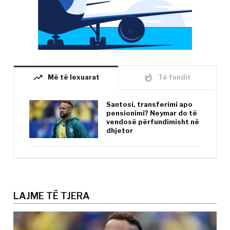
trending_up
whatshot
Më të lexuarat
Të fundit
Santosi, transferimi apo
pensionimi? Neymar do të
vendosë përfundimisht në
dhjetor
LAJME TË TJERA