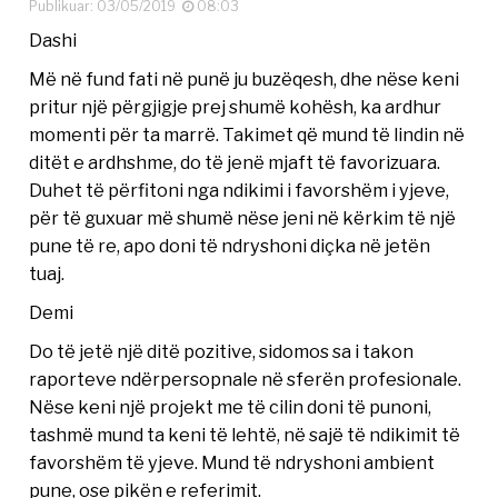
Publikuar: 03/05/2019
08:03
Dashi
Më në fund fati në punë ju buzëqesh, dhe nëse keni
pritur një përgjigje prej shumë kohësh, ka ardhur
momenti për ta marrë. Takimet që mund të lindin në
ditët e ardhshme, do të jenë mjaft të favorizuara.
Duhet të përfitoni nga ndikimi i favorshëm i yjeve,
për të guxuar më shumë nëse jeni në kërkim të një
pune të re, apo doni të ndryshoni diçka në jetën
tuaj.
Demi
Do të jetë një ditë pozitive, sidomos sa i takon
raporteve ndërpersopnale në sferën profesionale.
Nëse keni një projekt me të cilin doni të punoni,
tashmë mund ta keni të lehtë, në sajë të ndikimit të
favorshëm të yjeve. Mund të ndryshoni ambient
pune, ose pikën e referimit.