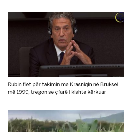
Rubin flet për takimin me Krasniqin në Bruksel
më 1999, tregon se çfarë i kishte kërkuar