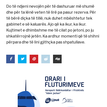
Do të ndjeni nevojën për të dashuruar më shumë
dhe për ta lënë veten të lirë pa pasur rezerva. Për
të bërë diçka të tillë, nuk duhet mbështetur tek
gabimet e së kaluarës. Ajo që ka ikur, ka ikur.
Kujtimet e dhimbshme me të cilat po jetoni, po ju
shkatërrojnë jetën. Ka ardhur momenti që të shihni
përpara dhe të lini gjithçka pas shpatullave.