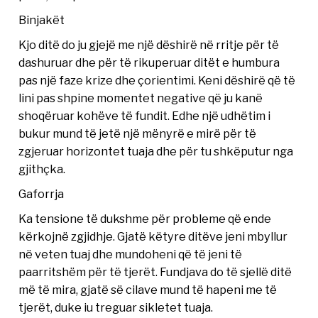
Binjakët
Kjo ditë do ju gjejë me një dëshirë në rritje për të
dashuruar dhe për të rikuperuar ditët e humbura
pas një faze krize dhe çorientimi. Keni dëshirë që të
lini pas shpine momentet negative që ju kanë
shoqëruar kohëve të fundit. Edhe një udhëtim i
bukur mund të jetë një mënyrë e mirë për të
zgjeruar horizontet tuaja dhe për tu shkëputur nga
gjithçka.
Gaforrja
Ka tensione të dukshme për probleme që ende
kërkojnë zgjidhje. Gjatë këtyre ditëve jeni mbyllur
në veten tuaj dhe mundoheni që të jeni të
paarritshëm për të tjerët. Fundjava do të sjellë ditë
më të mira, gjatë së cilave mund të hapeni me të
tjerët, duke iu treguar sikletet tuaja.