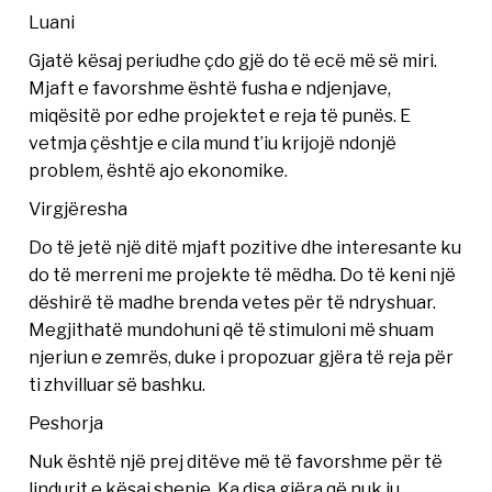
Luani
Gjatë kësaj periudhe çdo gjë do të ecë më së miri.
Mjaft e favorshme është fusha e ndjenjave,
miqësitë por edhe projektet e reja të punës. E
vetmja çështje e cila mund t’iu krijojë ndonjë
problem, është ajo ekonomike.
Virgjëresha
Do të jetë një ditë mjaft pozitive dhe interesante ku
do të merreni me projekte të mëdha. Do të keni një
dëshirë të madhe brenda vetes për të ndryshuar.
Megjithatë mundohuni që të stimuloni më shuam
njeriun e zemrës, duke i propozuar gjëra të reja për
ti zhvilluar së bashku.
Peshorja
Nuk është një prej ditëve më të favorshme për të
lindurit e kësaj shenje. Ka disa gjëra që nuk ju