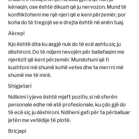
kënaqin, ose është dikush që ju nervozon. Mund të
konfliktoheni me një njeri që e keni përzemër, por
koha do të tregojë se e drejta është në anën tuaj.
Akrepi
Kjo është dita ku asgjë nuk do të ecë ashtu siç ju
dëshironi. Do të ndjeni nevojën për ballafaqim me
njerëzit që keni përzemër. Mundohuni që ti
kushtoni më shumë kohë vetes dhe ta merrni më
shumë me të mirë.
Shigjetari
Ndikimi i yjeve është mjaft pozitiv, si në sferën
personale edhe në atë profesionale, ku çdo gjë do
të ecë siç ju dëshironi. Ndiheni gati për ta përballuar
jetën me vetëdije të plotë.
Bricjapi