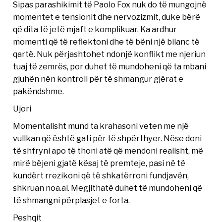
Sipas parashikimit të Paolo Fox nuk do të mungojnë
momentet e tensionit dhe nervozizmit, duke bërë
që dita të jetë mjaft e komplikuar. Ka ardhur
momenti që të reflektoni dhe të bëni një bilanc të
qartë. Nuk përjashtohet ndonjë konflikt me njeriun
tuaj të zemrës, por duhet të mundoheni që ta mbani
gjuhën nën kontroll për të shmangur gjërat e
pakëndshme.
Ujori
Momentalisht mund ta krahasoni veten me një
vullkan që është gati për të shpërthyer. Nëse doni
të shfryni apo të thoni atë që mendoni realisht, më
mirë bëjeni gjatë kësaj të premteje, pasi në të
kundërt rrezikoni që të shkatërroni fundjavën,
shkruan noa.al. Megjithatë duhet të mundoheni që
të shmangni përplasjet e forta.
Peshqit