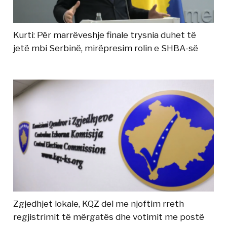
Kurti: Për marrëveshje finale trysnia duhet të
jetë mbi Serbinë, mirëpresim rolin e SHBA-së
Zgjedhjet lokale, KQZ del me njoftim rreth
regjistrimit të mërgatës dhe votimit me postë