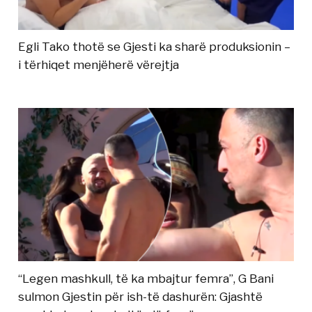
Egli Tako thotë se Gjesti ka sharë produksionin –
i tërhiqet menjëherë vërejtja
“Legen mashkull, të ka mbajtur femra”, G Bani
sulmon Gjestin për ish-të dashurën: Gjashtë