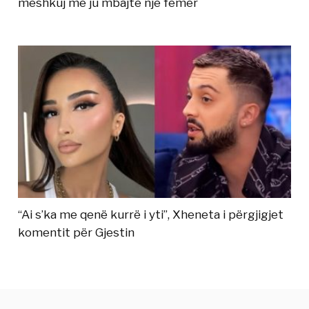
meshkuj me ju mbajtë një femër
“Ai s’ka me qenë kurrë i yti”, Xheneta i përgjigjet
komentit për Gjestin