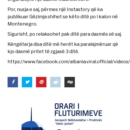
Por, nusja e saj, përmes një Instastory që ka
publikuar Gëzimja shihet se këto ditë po i kalon në
Montenegro.
Sigurisht, po relaksohet pak ditë para dasmës së saj.
Këngëtarja disa ditë më herët ka paralajmëruar që
kjo dasmë pritet të zgjasë 3 ditë.
https://www.facebook.com/albania.viral.official/vide