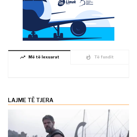
trending_up
whatshot
Më të lexuarat
Të fundit
LAJME TË TJERA