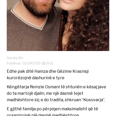
Gazeta Alo
Publikuar: 02/04/2019
19:51
Edhe pak ditë Hamza dhe Gëzime Krasniqi
kurorëzojnë dashurinë e tyre
Këngëtarja Remzie Osmani të shtunën e kësaj jave
do ta martojë djalin, me një dasmë tejet
madhështore siç e do tradita, shkruan “Kosovarja”.
E gjithë familja po përpiqen maksimalisht që të
organizojnë një dasmë madhështore.