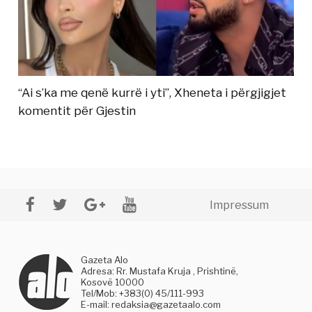
“Ai s’ka me qenë kurrë i yti”, Xheneta i përgjigjet
komentit për Gjestin
Impressum
Gazeta Alo
Adresa: Rr. Mustafa Kruja , Prishtinë,
Kosovë 10000
Tel/Mob: +383(0) 45/111-993
E-mail:
redaksia@gazetaalo.com