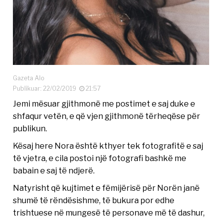
Gazeta Alo
Publikuar: 22/02/2019
21:57
Jemi mësuar gjithmonë me postimet e saj duke e
shfaqur vetën, e që vjen gjithmonë tërheqëse për
publikun.
Kësaj here Nora është kthyer tek fotografitë e saj
të vjetra, e cila postoi një fotografi bashkë me
babain e saj të ndjerë.
Natyrisht që kujtimet e fëmijërisë për Norën janë
shumë të rëndësishme, të bukura por edhe
trishtuese në mungesë të personave më të dashur,