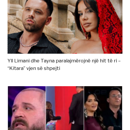
Yll Limani dhe Tayna paralajmërojnë një hit të ri –
“Kitara” vjen së shpejti