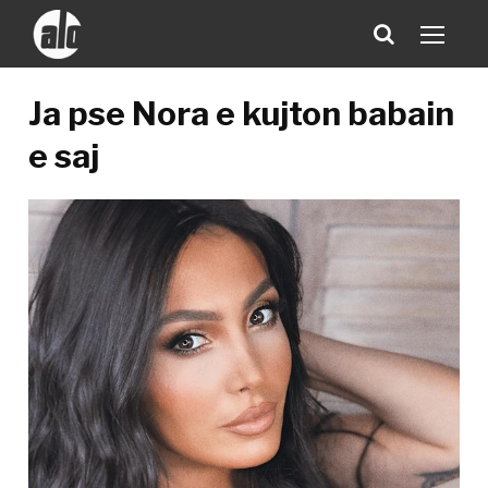
Ja pse Nora e kujton babain
e saj