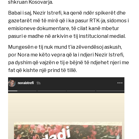
shkruan Kosovarja.
Babai i saj, Nezir Istrefi, ka qenë ndër spikerët dhe
gazetarët më të mirë që i ka pasur RTK-ja, sidomos i
emisioneve dokumentare, të cilat kanë mbetur
pasuri e madhe në arkivin e tij institucional medial.
Mungesën e tij nuk mund t’ia zëvendësoj askush,
por Nora me këto vepra që la i ndjeri Nezir Istrefi,
pa dyshim që vajzën e tij e bëjnë të ndjehet njeri me
fat që kishte një prind të tillë.