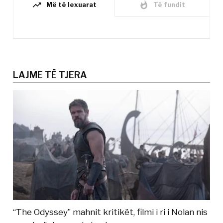
trending_up
whatshot
Më të lexuarat
Të fundit
LAJME TË TJERA
“The Odyssey” mahnit kritikët, filmi i ri i Nolan nis