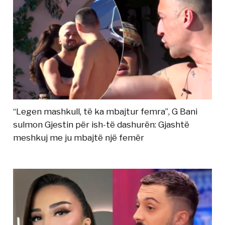
“Legen mashkull, të ka mbajtur femra”, G Bani
sulmon Gjestin për ish-të dashurën: Gjashtë
meshkuj me ju mbajtë një femër