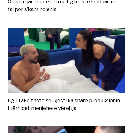
Gjesti i qartë përsëri me Eglin: Je e lënduar, më
fal por s’kam ndjenja
Egli Tako thotë se Gjesti ka sharë produksionin –
i tërhiqet menjëherë vërejtja