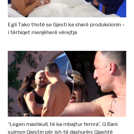
Egli Tako thotë se Gjesti ka sharë produksionin –
i tërhiqet menjëherë vërejtja
“Legen mashkull, të ka mbajtur femra”, G Bani
sulmon Gjestin për ish-të dashurën: Gjashtë