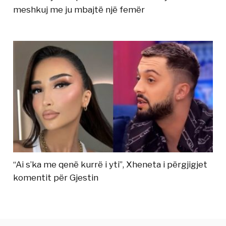
meshkuj me ju mbajtë një femër
“Ai s’ka me qenë kurrë i yti”, Xheneta i përgjigjet
komentit për Gjestin