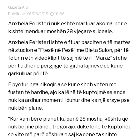
Gazeta Alo
Publikuar: 01/05/2019
10:56
Anxhela Peristeri nuk është martuar akoma, por e
kishte menduar moshën 28 vjeçare si ideale.
Anxhela Peristeri ishte e ftuar pasditen e të martës
në studion e “Ftesë në Pesë” me Bieta Sulon, për të
folur rreth videoklipit të saj më të ri “Maraz” si dhe
për t’u dhënë përgjigje të gjitha lajmeve që kanë
qarkulluar për të.
E pyetur nga nikoqirja se kur e sheh veten me
fustan të bardhë, ajo ka lënë të kuptojmë se ende
nuk ka ardhur momenti i duhur dhe ka një arsye pse
nuk bën plane.
“Kur kam bërë planet ka qenë 28 mosha, kështu që
nuk bëj më plane”, tregoi ajo, duke lënë të kuptohej
se vite më parë dëshira e saj ka qenë ta shihte