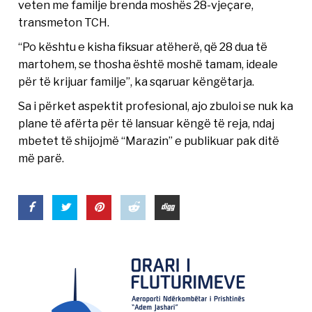
veten me familje brenda moshës 28-vjeçare,
transmeton TCH.
“Po kështu e kisha fiksuar atëherë, që 28 dua të
martohem, se thosha është moshë tamam, ideale
për të krijuar familje”, ka sqaruar këngëtarja.
Sa i përket aspektit profesional, ajo zbuloi se nuk ka
plane të afërta për të lansuar këngë të reja, ndaj
mbetet të shijojmë “Marazin” e publikuar pak ditë
më parë.