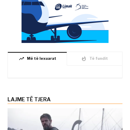
trending_up
whatshot
Më të lexuarat
Të fundit
LAJME TË TJERA