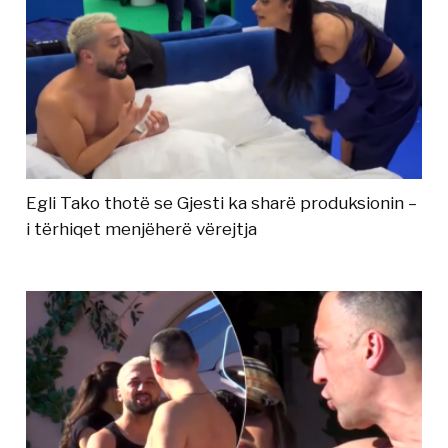
Egli Tako thotë se Gjesti ka sharë produksionin –
i tërhiqet menjëherë vërejtja