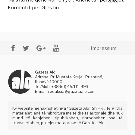
komentit për Gjestin
Impressum
Gazeta Alo
Adresa: Rr. Mustafa Kruja , Prishtinë,
Kosovë 10000
Tel/Mob: +383(0) 45/111-993
E-mail:
redaksia@gazetaalo.com
Ky website menaxhohet nga “Gazeta Alo” Sh.P.K . Të gjitha
materialet janë të mbrojtura me të drejta autoriale dhe nuk
mund të kopjohen, ripublikohen, riprodhohen ose të
transmetohen, pa lejen paraprake të Gazetës Alo.