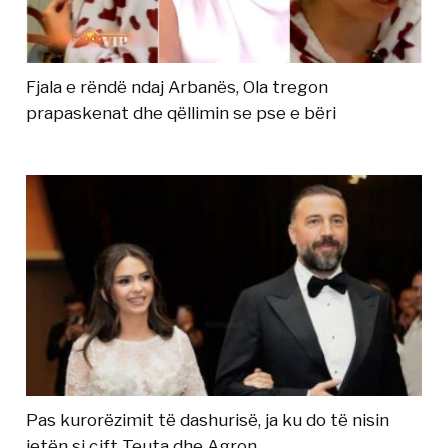
Fjala e rëndë ndaj Arbanës, Ola tregon
prapaskenat dhe qëllimin se pse e bëri
Pas kurorëzimit të dashurisë, ja ku do të nisin
jetën si çift Teuta dhe Agron