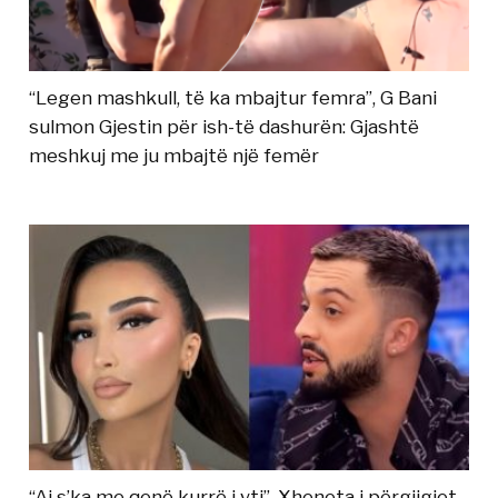
“Legen mashkull, të ka mbajtur femra”, G Bani
sulmon Gjestin për ish-të dashurën: Gjashtë
meshkuj me ju mbajtë një femër
“Ai s’ka me qenë kurrë i yti”, Xheneta i përgjigjet