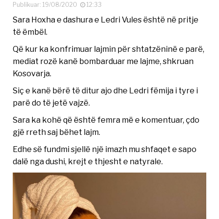
Publikuar: 19/08/2020
12:33
Sara Hoxha e dashura e Ledri Vules është në pritje
të ëmbël.
Që kur ka konfrimuar lajmin për shtatzëninë e parë,
mediat rozë kanë bombarduar me lajme, shkruan
Kosovarja.
Siç e kanë bërë të ditur ajo dhe Ledri fëmija i tyre i
parë do të jetë vajzë.
Sara ka kohë që është femra më e komentuar, çdo
gjë rreth saj bëhet lajm.
Edhe së fundmi sjellë një imazh mu shfaqet e sapo
dalë nga dushi, krejt e thjesht e natyrale.