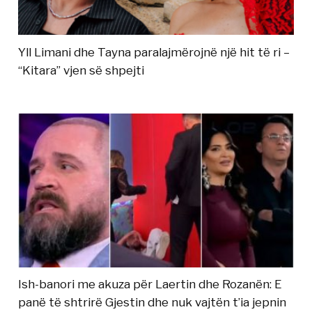
Yll Limani dhe Tayna paralajmërojnë një hit të ri –
“Kitara” vjen së shpejti
Ish-banori me akuza për Laertin dhe Rozanën: E
panë të shtrirë Gjestin dhe nuk vajtën t’ia jepnin