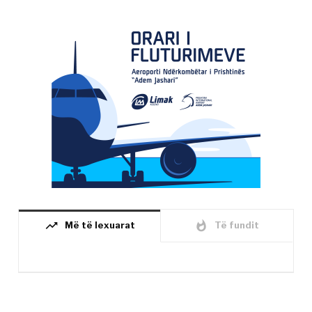
trending_up
whatshot
Më të lexuarat
Të fundit