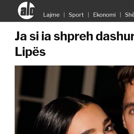
Lajme
Sport
Ekonomi
Shë
Ja si ia shpreh dashur
Lipës