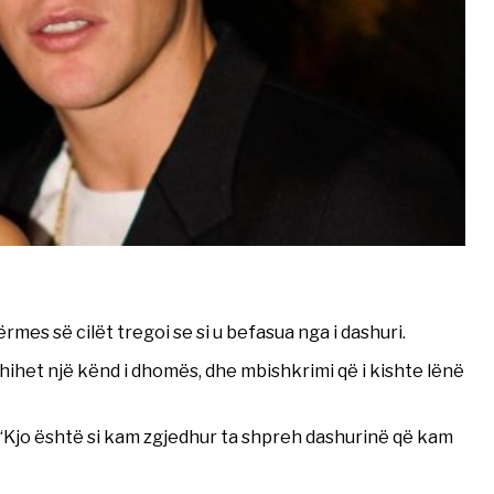
rmes së cilët tregoi se si u befasua nga i dashuri.
hihet një kënd i dhomës, dhe mbishkrimi që i kishte lënë
“Kjo është si kam zgjedhur ta shpreh dashurinë që kam