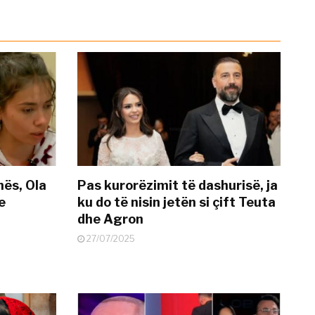
nës, Ola
Pas kurorëzimit të dashurisë, ja
e
ku do të nisin jetën si çift Teuta
dhe Agron
27/07/2025