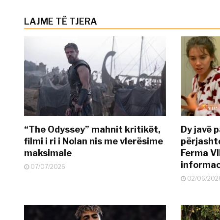
LAJME TË TJERA
“The Odyssey” mahnit kritikët,
Dy javë p
filmi i ri i Nolan nis me vlerësime
përjasht
maksimale
Ferma VI
informac
07/07/2026
02/06/202