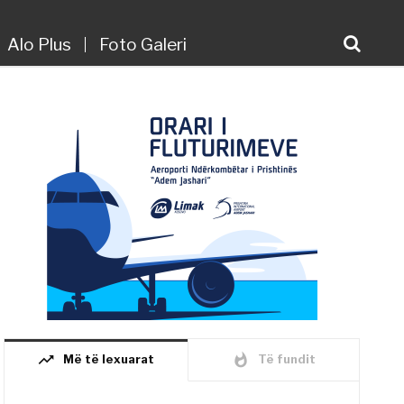
Alo Plus
Foto Galeri
trending_up
whatshot
Më të lexuarat
Të fundit