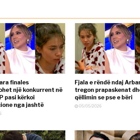
ara finales
Fjala e rëndë ndaj Arba
ohet një konkurrent në
tregon prapaskenat dh
P pasi kërkoi
qëllimin se pse e bëri
ione nga jashtë
05/05/2026
6