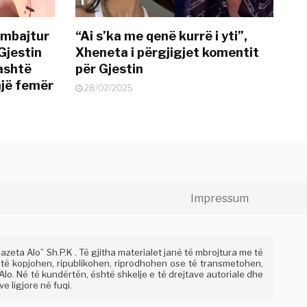
 mbajtur
“Ai s’ka me qenë kurrë i yti”,
Gjestin
Xheneta i përgjigjet komentit
jashtë
për Gjestin
një femër
28/02/2025
Impressum
eta Alo” Sh.P.K . Të gjitha materialet janë të mbrojtura me të
 të kopjohen, ripublikohen, riprodhohen ose të transmetohen,
lo. Në të kundërtën, është shkelje e të drejtave autoriale dhe
e ligjore në fuqi.