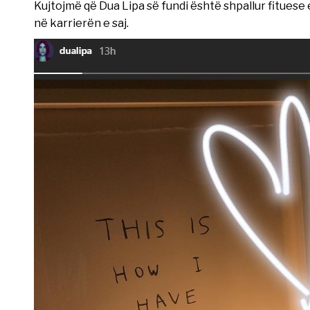
Kujtojmë që Dua Lipa së fundi është shpallur fituese
në karrierën e saj.