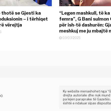
 thotë se Gjesti ka
“Legen mashkull, të ka
duksionin – i tërhiqet
femra”, G Bani sulmon 
ë vërejtja
për ish-të dashurën: G
meshkuj me ju mbajtë 
5
03/03/2025
Ky website menaxhohet nga “Gaz
drejta autoriale dhe nuk mund
00
pa lejen paraprake të Gazetës A
është e ndaluar sipas dispozitav