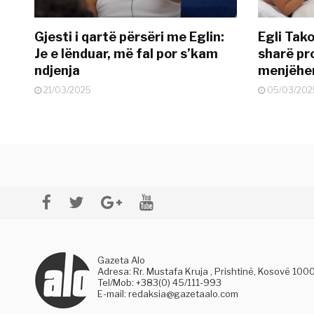
Gjesti i qartë përsëri me Eglin:
Egli Tako
Je e lënduar, më fal por s’kam
sharë pro
ndjenja
menjëher
21/03/2025
05/03/202
Gazeta Alo
Adresa: Rr. Mustafa Kruja , Prishtinë, Kosovë 100
Tel/Mob: +383(0) 45/111-993
E-mail:
redaksia@gazetaalo.com