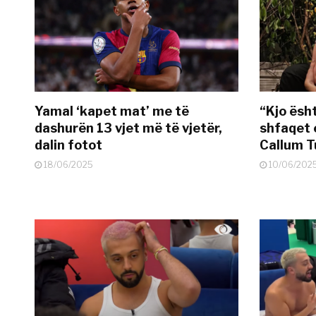
Yamal ‘kapet mat’ me të
“Kjo ësh
dashurën 13 vjet më të vjetër,
shfaqet 
dalin fotot
Callum T
18/06/2025
10/06/202