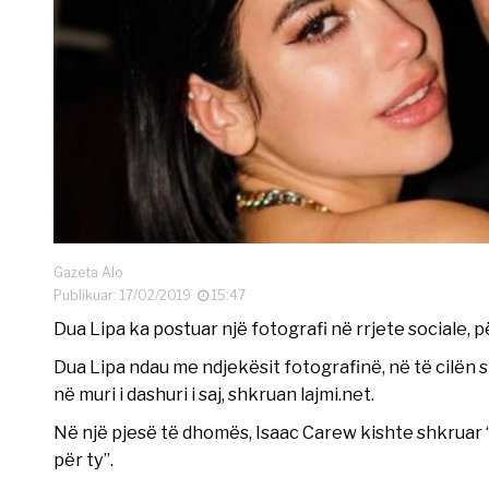
Gazeta Alo
Publikuar: 17/02/2019
15:47
Dua Lipa ka postuar një fotografi në rrjete sociale, pë
Dua Lipa ndau me ndjekësit fotografinë, në të cilën s
në muri i dashuri i saj, shkruan lajmi.net.
Në një pjesë të dhomës, Isaac Carew kishte shkruar 
për ty”.