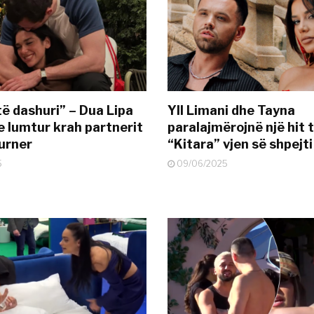
të dashuri” – Dua Lipa
Yll Limani dhe Tayna
e lumtur krah partnerit
paralajmërojnë një hit t
urner
“Kitara” vjen së shpejti
5
09/06/2025