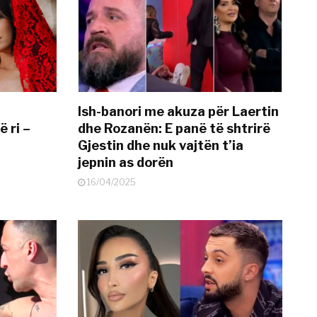
Ish-banori me akuza për Laertin
ë ri –
dhe Rozanën: E panë të shtrirë
Gjestin dhe nuk vajtën t’ia
jepnin as dorën
16/04/2025