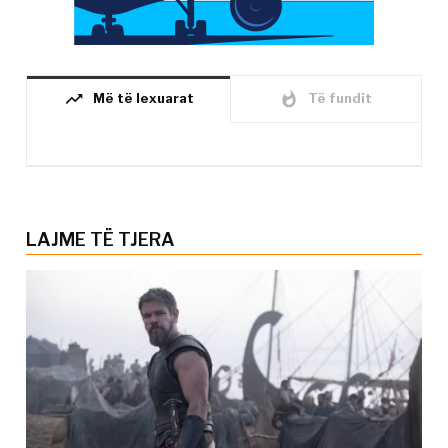
trending_up
whatshot
Më të lexuarat
Të fundit
LAJME TË TJERA