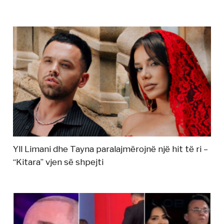
Yll Limani dhe Tayna paralajmërojnë një hit të ri –
“Kitara” vjen së shpejti