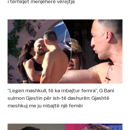
i tërhiqet menjëherë vërejtja
“Legen mashkull, të ka mbajtur femra”, G Bani
sulmon Gjestin për ish-të dashurën: Gjashtë
meshkuj me ju mbajtë një femër