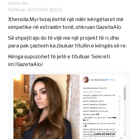
Gazeta Alo
Publikuar: 01/03/2019
11:52
Xhensila Myrtezaj është një ndër këngëtaret më
simpatike në estradën tonë, shkruan GazetaAlo.
Së shpejti ajo do të vijë me një projekt të ri, dhe
para pak çastesh ka zbuluar titullin e këngës së re.
Kënga supozohet të jetë e titulluar ‘Sekreti
im’/GazetaAlo/