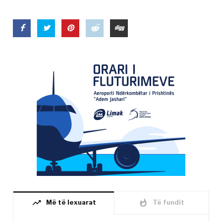
trending_up
whatshot
Më të lexuarat
Të fundit