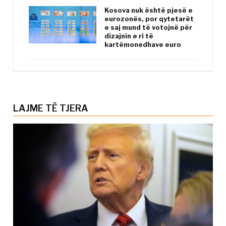
Kosova nuk është pjesë e
eurozonës, por qytetarët
e saj mund të votojnë për
dizajnin e ri të
kartëmonedhave euro
LAJME TË TJERA