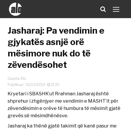
Jasharaj: Pa vendimin e
gjykatës asnjë orë
mësimore nuk do të
zëvendësohet
Gazeta Alo
Publikuar: 01/03/2019
21:25
Kryetari i SBASHK’ut Rrahman Jasharaj është
shprehur i zhgënjyer me vendimin e MASHT’it për
zëvendësimin e orëve të humbura të mësimit gjatë
grevës së mësimdhënësve.
Jasharaj ka thënë gjatë takimit që kanë pasur me