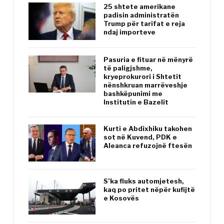
25 shtete amerikane
padisin administratën
Trump për tarifat e reja
ndaj importeve
Pasuria e fituar në mënyrë
të paligjshme,
kryeprokurori i Shtetit
nënshkruan marrëveshje
bashkëpunimi me
Institutin e Bazelit
Kurti e Abdixhiku takohen
sot në Kuvend, PDK e
Aleanca refuzojnë ftesën
S’ka fluks automjetesh,
kaq po pritet nëpër kufijtë
e Kosovës