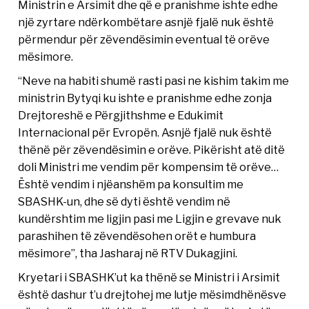
Ministrin e Arsimit dhe që e pranishme ishte edhe
një zyrtare ndërkombëtare asnjë fjalë nuk është
përmendur për zëvendësimin eventual të orëve
mësimore.
“Neve na habiti shumë rasti pasi ne kishim takim me
ministrin Bytyqi ku ishte e pranishme edhe zonja
Drejtoreshë e Përgjithshme e Edukimit
Internacional për Evropën. Asnjë fjalë nuk është
thënë për zëvendësimin e orëve. Pikërisht atë ditë
doli Ministri me vendim për kompensim të orëve…
Është vendim i njëanshëm pa konsultim me
SBASHK-un, dhe së dyti është vendim në
kundërshtim me ligjin pasi me Ligjin e grevave nuk
parashihen të zëvendësohen orët e humbura
mësimore”, tha Jasharaj në RTV Dukagjini.
Kryetari i SBASHK’ut ka thënë se Ministri i Arsimit
është dashur t’u drejtohej me lutje mësimdhënësve