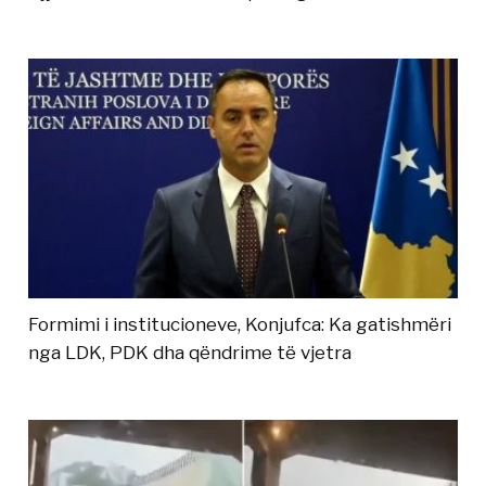
Formimi i institucioneve, Konjufca: Ka gatishmëri
nga LDK, PDK dha qëndrime të vjetra