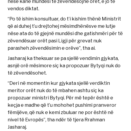
nëse kanë mundësi të zëvendësojnë orët, e jo të
vendos diktat.
“Po të ishim konsultuar, do t’i kishim thënë Ministrit
që ai duhej t’u drejtohej mësimdhënësve me lutje
nëse ata do të gjejnë mundësi dhe gatishmëri për të
zëvendësuar orët pasi Ligji për grevat nuk
parasheh zëvendësimin e orëve”, tha ai.
Jasharaj ka theksuar se pa sjellë vendimin gjykata,
asnjë orë mësimore siç ka propozuar Bytyqi nuk do
të zëvendësohet.
“Deri në momentin kur gjykata sjellë verdiktin
meritor orët nuk do të mbahen ashtu siç ka
propozuar ministri Bytyqi. Për më tepër është e
keçja e madhe që t’u mohohet pushimi pranveror
fëmijëve, që nuk e kemi zbuluar ne por është në
nivel të Evropës”, tha ndër të tjera Rrahman
Jasharaj.