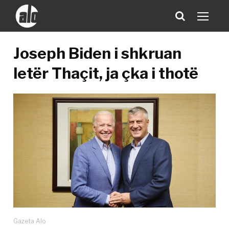
Joseph Biden i shkruan
letër Thaçit, ja çka i thotë
Gazeta Alo