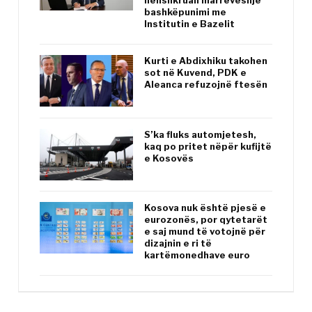
nënshkruan marrëveshje
bashkëpunimi me
Institutin e Bazelit
Kurti e Abdixhiku takohen
sot në Kuvend, PDK e
Aleanca refuzojnë ftesën
S’ka fluks automjetesh,
kaq po pritet nëpër kufijtë
e Kosovës
Kosova nuk është pjesë e
eurozonës, por qytetarët
e saj mund të votojnë për
dizajnin e ri të
kartëmonedhave euro