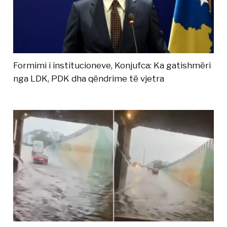
Formimi i institucioneve, Konjufca: Ka gatishmëri
nga LDK, PDK dha qëndrime të vjetra