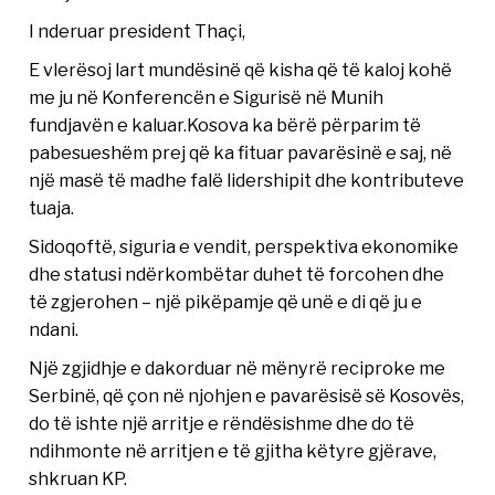
I nderuar president Thaçi,
E vlerësoj lart mundësinë që kisha që të kaloj kohë
me ju në Konferencën e Sigurisë në Munih
fundjavën e kaluar.Kosova ka bërë përparim të
pabesueshëm prej që ka fituar pavarësinë e saj, në
një masë të madhe falë lidershipit dhe kontributeve
tuaja.
Sidoqoftë, siguria e vendit, perspektiva ekonomike
dhe statusi ndërkombëtar duhet të forcohen dhe
të zgjerohen – një pikëpamje që unë e di që ju e
ndani.
Një zgjidhje e dakorduar në mënyrë reciproke me
Serbinë, që çon në njohjen e pavarësisë së Kosovës,
do të ishte një arritje e rëndësishme dhe do të
ndihmonte në arritjen e të gjitha këtyre gjërave,
shkruan KP.