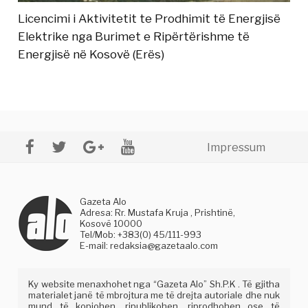
Licencimi i Aktivitetit te Prodhimit të Energjisë
Elektrike nga Burimet e Ripërtërishme të
Energjisë në Kosovë (Erës)
Impressum
Gazeta Alo
Adresa: Rr. Mustafa Kruja , Prishtinë,
Kosovë 10000
Tel/Mob: +383(0) 45/111-993
E-mail:
redaksia@gazetaalo.com
Ky website menaxhohet nga “Gazeta Alo” Sh.P.K . Të gjitha
materialet janë të mbrojtura me të drejta autoriale dhe nuk
mund të kopjohen, ripublikohen, riprodhohen ose të