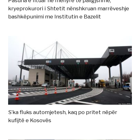
Pasuria e fituar në mënyrë të paligjshme,
kryeprokurori i Shtetit nënshkruan marrëveshje
bashkëpunimi me Institutin e Bazelit
S’ka fluks automjetesh, kaq po pritet nëpër
kufijtë e Kosovës