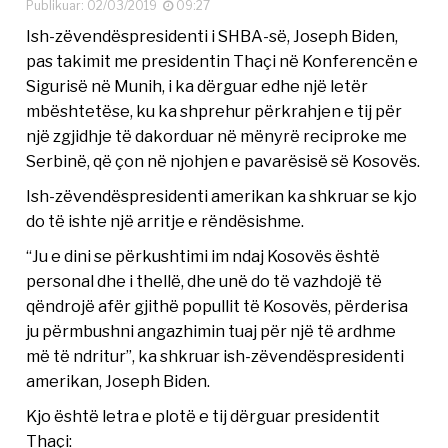
Publikuar: 02/03/2019
09:27
Ish-zëvendëspresidenti i SHBA-së, Joseph Biden,
pas takimit me presidentin Thaçi në Konferencën e
Sigurisë në Munih, i ka dërguar edhe një letër
mbështetëse, ku ka shprehur përkrahjen e tij për
një zgjidhje të dakorduar në mënyrë reciproke me
Serbinë, që çon në njohjen e pavarësisë së Kosovës.
Ish-zëvendëspresidenti amerikan ka shkruar se kjo
do të ishte një arritje e rëndësishme.
“Ju e dini se përkushtimi im ndaj Kosovës është
personal dhe i thellë, dhe unë do të vazhdojë të
qëndrojë afër gjithë popullit të Kosovës, përderisa
ju përmbushni angazhimin tuaj për një të ardhme
më të ndritur”, ka shkruar ish-zëvendëspresidenti
amerikan, Joseph Biden.
Kjo është letra e plotë e tij dërguar presidentit
Thaçi: