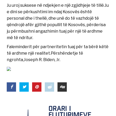
Ju uroj suksese në ndjekjen e një zgjidhjeje të tillë.Ju
e dini se përkushtimi im ndaj Kosovës është
personal dhe i thellë, dhe unë do të vazhdojë të
qëndrojë afër gjithë popullit të Kosovës, përderisa
ju përmbushni angazhimin tuaj për një të ardhme
më të ndritur.
Faleminderit për partneritetin tuaj për ta bërë këtë
të ardhme një realitet.Përshëndetje të
ngrohta,Joseph R. Biden, Jr.