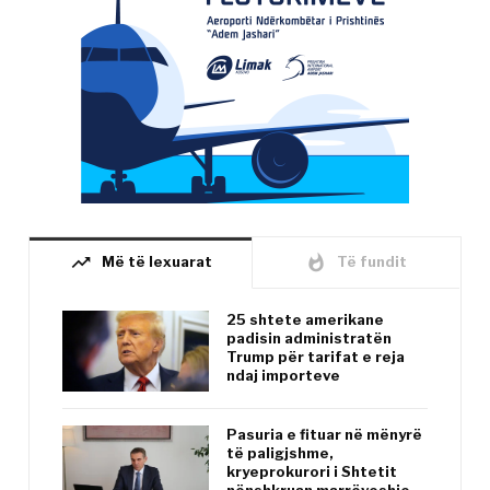
trending_up
whatshot
Më të lexuarat
Të fundit
25 shtete amerikane
padisin administratën
Trump për tarifat e reja
ndaj importeve
Pasuria e fituar në mënyrë
të paligjshme,
kryeprokurori i Shtetit