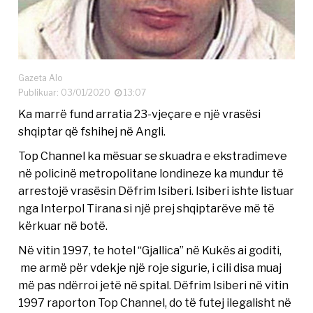
Gazeta Alo
Publikuar: 03/01/2020
13:07
Ka marrë fund arratia 23-vjeçare e një vrasësi
shqiptar që fshihej në Angli.
Top Channel ka mësuar se skuadra e ekstradimeve
në policinë metropolitane londineze ka mundur të
arrestojë vrasësin Dëfrim Isiberi. Isiberi ishte listuar
nga Interpol Tirana si një prej shqiptarëve më të
kërkuar në botë.
Në vitin 1997, te hotel “Gjallica” në Kukës ai goditi,
me armë për vdekje një roje sigurie, i cili disa muaj
më pas ndërroi jetë në spital. Dëfrim Isiberi në vitin
1997 raporton Top Channel, do të futej ilegalisht në