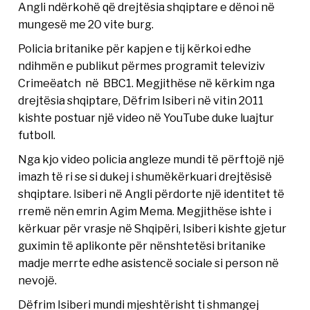
Angli ndërkohë që drejtësia shqiptare e dënoi në
mungesë me 20 vite burg.
Policia britanike për kapjen e tij kërkoi edhe
ndihmën e publikut përmes programit televiziv
Crimeëatch në BBC1. Megjithëse në kërkim nga
drejtësia shqiptare, Dëfrim Isiberi në vitin 2011
kishte postuar një video në YouTube duke luajtur
futboll.
Nga kjo video policia angleze mundi të përftojë një
imazh të ri se si dukej i shumëkërkuari drejtësisë
shqiptare. Isiberi në Angli përdorte një identitet të
rremë nën emrin Agim Mema. Megjithëse ishte i
kërkuar për vrasje në Shqipëri, Isiberi kishte gjetur
guximin të aplikonte për nënshtetësi britanike
madje merrte edhe asistencë sociale si person në
nevojë.
Dëfrim Isiberi mundi mjeshtërisht ti shmangej