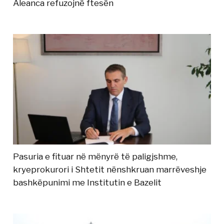
Aleanca refuzojnë ftesën
Pasuria e fituar në mënyrë të paligjshme,
kryeprokurori i Shtetit nënshkruan marrëveshje
bashkëpunimi me Institutin e Bazelit