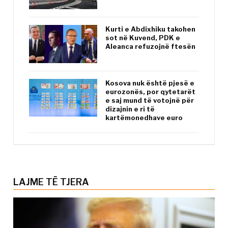
Kurti e Abdixhiku takohen
sot në Kuvend, PDK e
Aleanca refuzojnë ftesën
Kosova nuk është pjesë e
eurozonës, por qytetarët
e saj mund të votojnë për
dizajnin e ri të
kartëmonedhave euro
LAJME TË TJERA