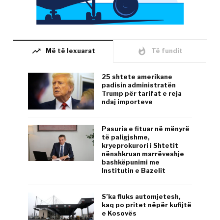
trending_up
whatshot
Më të lexuarat
Të fundit
25 shtete amerikane
padisin administratën
Trump për tarifat e reja
ndaj importeve
Pasuria e fituar në mënyrë
të paligjshme,
kryeprokurori i Shtetit
nënshkruan marrëveshje
bashkëpunimi me
Institutin e Bazelit
S’ka fluks automjetesh,
kaq po pritet nëpër kufijtë
e Kosovës