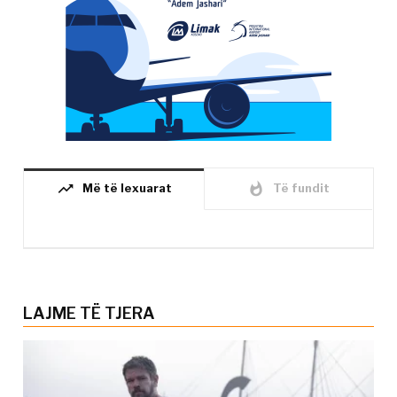
trending_up
whatshot
Më të lexuarat
Të fundit
LAJME TË TJERA