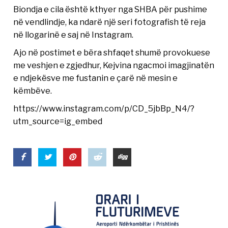
Biondja e cila është kthyer nga SHBA për pushime
në vendlindje, ka ndarë një seri fotografish të reja
në llogarinë e saj në Instagram.
Ajo në postimet e bëra shfaqet shumë provokuese
me veshjen e zgjedhur, Kejvina ngacmoi imagjinatën
e ndjekësve me fustanin e çarë në mesin e
këmbëve.
https://www.instagram.com/p/CD_5jbBp_N4/?
utm_source=ig_embed