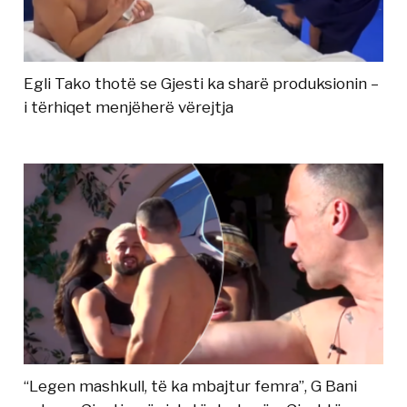
Egli Tako thotë se Gjesti ka sharë produksionin –
i tërhiqet menjëherë vërejtja
“Legen mashkull, të ka mbajtur femra”, G Bani