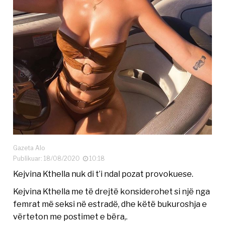
Gazeta Alo
Publikuar: 18/08/2020
10:18
Kejvina Kthella nuk di t’i ndal pozat provokuese.
Kejvina Kthella me të drejtë konsiderohet si një nga
femrat më seksi në estradë, dhe këtë bukuroshja e
vërteton me postimet e bëra,.