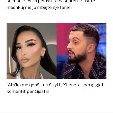
sulmon Gjestin për ish-të dashurën: Gjashtë
meshkuj me ju mbajtë një femër
“Ai s’ka me qenë kurrë i yti”, Xheneta i përgjigjet
komentit për Gjestin