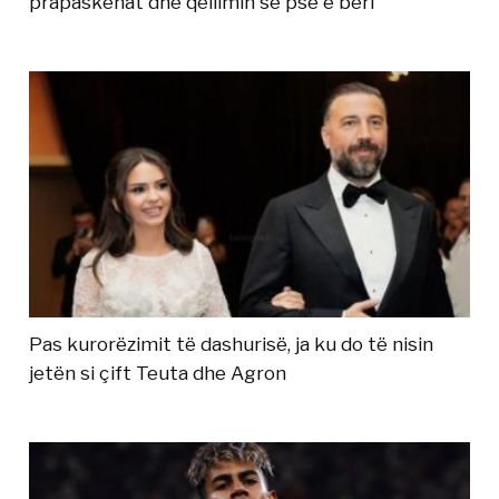
prapaskenat dhe qëllimin se pse e bëri
Pas kurorëzimit të dashurisë, ja ku do të nisin
jetën si çift Teuta dhe Agron