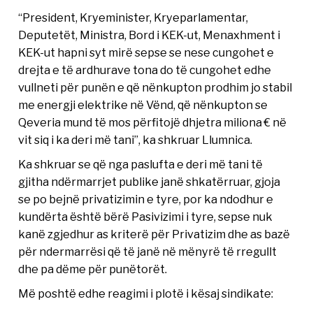
“President, Kryeminister, Kryeparlamentar,
Deputetët, Ministra, Bord i KEK-ut, Menaxhment i
KEK-ut hapni syt mirë sepse se nese cungohet e
drejta e të ardhurave tona do të cungohet edhe
vullneti për punën e që nënkupton prodhim jo stabil
me energji elektrike në Vënd, që nënkupton se
Qeveria mund të mos përfitojë dhjetra miliona € në
vit siq i ka deri më tani”, ka shkruar Llumnica.
Ka shkruar se që nga paslufta e deri më tani të
gjitha ndërmarrjet publike janë shkatërruar, gjoja
se po bejnë privatizimin e tyre, por ka ndodhur e
kundërta është bërë Pasivizimi i tyre, sepse nuk
kanë zgjedhur as kriterë për Privatizim dhe as bazë
për ndermarrësi që të janë në mënyrë të rregullt
dhe pa dëme për punëtorët.
Më poshtë edhe reagimi i plotë i kësaj sindikate: