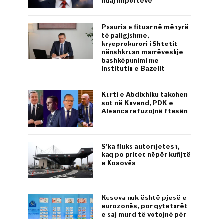
ndaj importeve
Pasuria e fituar në mënyrë
të paligjshme,
kryeprokurori i Shtetit
nënshkruan marrëveshje
bashkëpunimi me
Institutin e Bazelit
Kurti e Abdixhiku takohen
sot në Kuvend, PDK e
Aleanca refuzojnë ftesën
S’ka fluks automjetesh,
kaq po pritet nëpër kufijtë
e Kosovës
Kosova nuk është pjesë e
eurozonës, por qytetarët
e saj mund të votojnë për