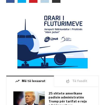
trending_up
whatshot
Më të lexuarat
Të fundit
25 shtete amerikane
padisin administratën
Trump për tarifat e reja