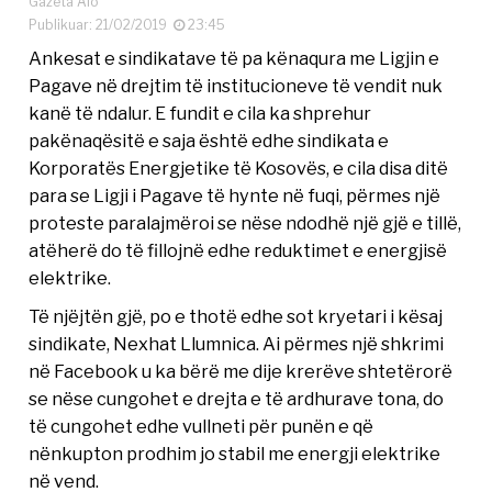
Gazeta Alo
Publikuar: 21/02/2019
23:45
Ankesat e sindikatave të pa kënaqura me Ligjin e
Pagave në drejtim të institucioneve të vendit nuk
kanë të ndalur. E fundit e cila ka shprehur
pakënaqësitë e saja është edhe sindikata e
Korporatës Energjetike të Kosovës, e cila disa ditë
para se Ligji i Pagave të hynte në fuqi, përmes një
proteste paralajmëroi se nëse ndodhë një gjë e tillë,
atëherë do të fillojnë edhe reduktimet e energjisë
elektrike.
Të njëjtën gjë, po e thotë edhe sot kryetari i kësaj
sindikate, Nexhat Llumnica. Ai përmes një shkrimi
në Facebook u ka bërë me dije krerëve shtetërorë
se nëse cungohet e drejta e të ardhurave tona, do
të cungohet edhe vullneti për punën e që
nënkupton prodhim jo stabil me energji elektrike
në vend.