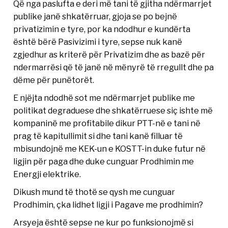
Që nga paslufta e deri më tani të gjitha ndërmarrjet
publike janë shkatërruar, gjoja se po bejnë
privatizimin e tyre, por ka ndodhur e kundërta
është bërë Pasivizimi i tyre, sepse nuk kanë
zgjedhur as kriterë për Privatizim dhe as bazë për
ndermarrësi që të janë në mënyrë të rregullt dhe pa
dëme për punëtorët.
E njëjta ndodhë sot me ndërmarrjet publike me
politikat degraduese dhe shkatërruese siç ishte më
kompaninë me profitabile dikur PTT-në e tani në
prag të kapitullimit si dhe tani kanë filluar të
mbisundojnë me KEK-un e KOSTT-in duke futur në
ligjin për paga dhe duke cunguar Prodhimin me
Energji elektrike.
Dikush mund të thotë se qysh me cunguar
Prodhimin, çka lidhet ligji i Pagave me prodhimin?
Arsyeja është sepse ne kur po funksionojmë si