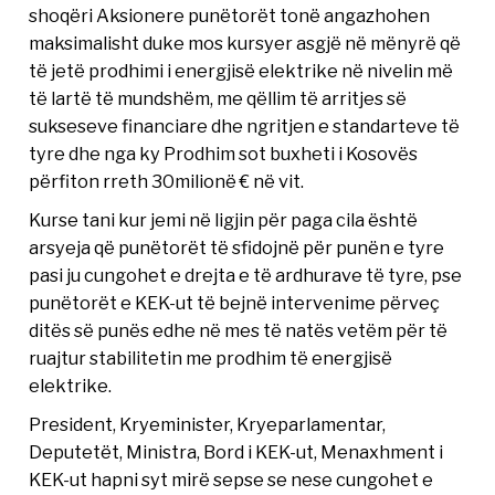
shoqëri Aksionere punëtorët tonë angazhohen
maksimalisht duke mos kursyer asgjë në mënyrë që
të jetë prodhimi i energjisë elektrike në nivelin më
të lartë të mundshëm, me qëllim të arritjes së
sukseseve financiare dhe ngritjen e standarteve të
tyre dhe nga ky Prodhim sot buxheti i Kosovës
përfiton rreth 30milionë € në vit.
Kurse tani kur jemi në ligjin për paga cila është
arsyeja që punëtorët të sfidojnë për punën e tyre
pasi ju cungohet e drejta e të ardhurave të tyre, pse
punëtorët e KEK-ut të bejnë intervenime përveç
ditës së punës edhe në mes të natës vetëm për të
ruajtur stabilitetin me prodhim të energjisë
elektrike.
President, Kryeminister, Kryeparlamentar,
Deputetët, Ministra, Bord i KEK-ut, Menaxhment i
KEK-ut hapni syt mirë sepse se nese cungohet e