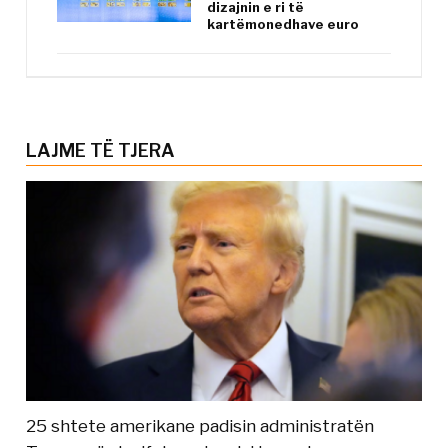
dizajnin e ri të
kartëmonedhave euro
LAJME TË TJERA
25 shtete amerikane padisin administratën