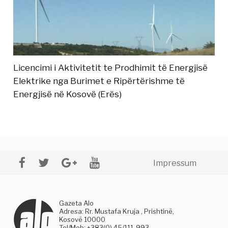
Licencimi i Aktivitetit te Prodhimit të Energjisë
Elektrike nga Burimet e Ripërtërishme të
Energjisë në Kosovë (Erës)
Impressum
Gazeta Alo
Adresa: Rr. Mustafa Kruja , Prishtinë,
Kosovë 10000
Tel/Mob: +383(0) 45/111-993