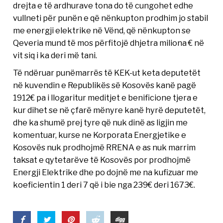
drejta e të ardhurave tona do të cungohet edhe
vullneti për punën e që nënkupton prodhim jo stabil
me energji elektrike në Vënd, që nënkupton se
Qeveria mund të mos përfitojë dhjetra miliona € në
vit siq i ka deri më tani.
Të ndëruar punëmarrës të KEK-ut keta deputetët
në kuvendin e Republikës së Kosovës kanë pagë
1912€ pa i llogaritur meditjet e benificione tjera e
kur dihet se në çfarë mënyre kanë hyrë deputetët,
dhe ka shumë prej tyre që nuk dinë as ligjin me
komentuar, kurse ne Korporata Energjetike e
Kosovës nuk prodhojmë RRENA e as nuk marrim
taksat e qytetarëve të Kosovës por prodhojmë
Energji Elektrike dhe po dojnë me na kufizuar me
koeficientin 1 deri 7 që i bie nga 239€ deri 1673€.