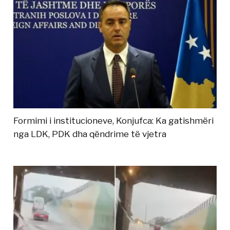
Formimi i institucioneve, Konjufca: Ka gatishmëri
nga LDK, PDK dha qëndrime të vjetra