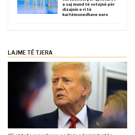
e saj mund të votojnë për
dizajnin e ri të
kartëmonedhave euro
LAJME TË TJERA