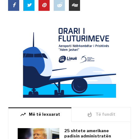
trending_up
whatshot
Më të lexuarat
Të fundit
25 shtete amerikane
padisin administratën