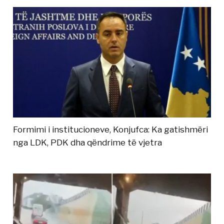
Formimi i institucioneve, Konjufca: Ka gatishmëri
nga LDK, PDK dha qëndrime të vjetra