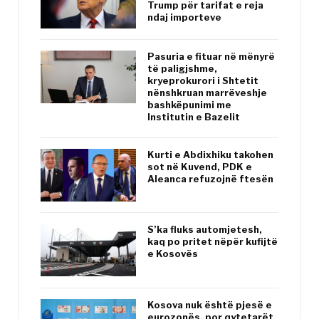
Trump për tarifat e reja
ndaj importeve
Pasuria e fituar në mënyrë
të paligjshme,
kryeprokurori i Shtetit
nënshkruan marrëveshje
bashkëpunimi me
Institutin e Bazelit
Kurti e Abdixhiku takohen
sot në Kuvend, PDK e
Aleanca refuzojnë ftesën
S’ka fluks automjetesh,
kaq po pritet nëpër kufijtë
e Kosovës
Kosova nuk është pjesë e
eurozonës, por qytetarët