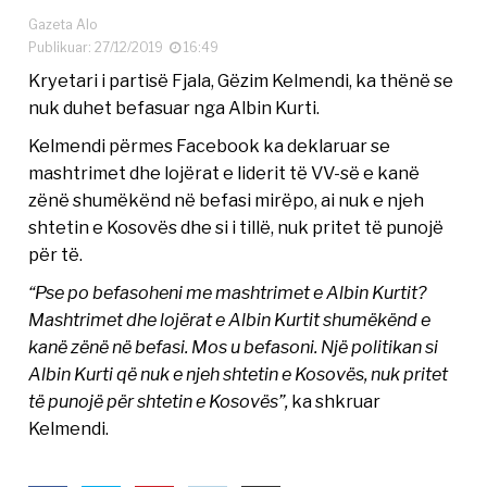
Gazeta Alo
Publikuar: 27/12/2019
16:49
Kryetari i partisë Fjala, Gëzim Kelmendi, ka thënë se
nuk duhet befasuar nga Albin Kurti.
Kelmendi përmes Facebook ka deklaruar se
mashtrimet dhe lojërat e liderit të VV-së e kanë
zënë shumëkënd në befasi mirëpo, ai nuk e njeh
shtetin e Kosovës dhe si i tillë, nuk pritet të punojë
për të.
“Pse po befasoheni me mashtrimet e Albin Kurtit?
Mashtrimet dhe lojërat e Albin Kurtit shumëkënd e
kanë zënë në befasi. Mos u befasoni. Një politikan si
Albin Kurti që nuk e njeh shtetin e Kosovës, nuk pritet
të punojë për shtetin e Kosovës”,
ka shkruar
Kelmendi.