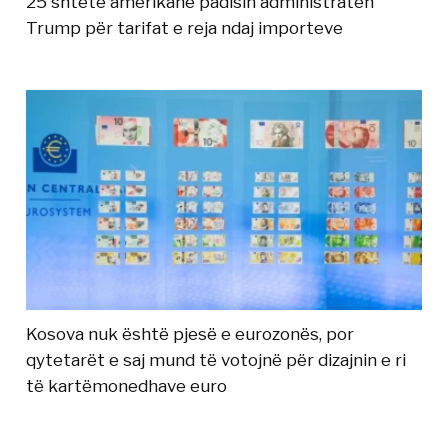
25 shtete amerikane padisin administratën
Trump për tarifat e reja ndaj importeve
Kosova nuk është pjesë e eurozonës, por
qytetarët e saj mund të votojnë për dizajnin e ri
të kartëmonedhave euro