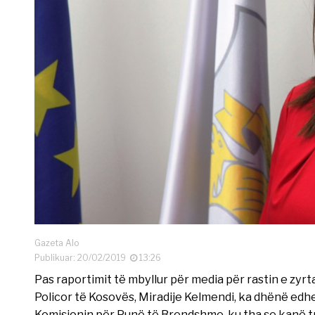
Gazeta Alo
Publikuar: 20/02/2019
13:26
Pas raportimit të mbyllur për media për rastin e zyrt
Policor të Kosovës, Miradije Kelmendi, ka dhënë edhe r
Komisionin për Punë të Brendshme, ku tha se kanë tra