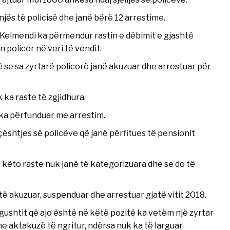
njës të policisë dhe janë bërë 12 arrestime.
Kelmendi ka përmendur rastin e dëbimit e gjashtë
 policor në veri të vendit.
jë se sa zyrtarë policorë janë akuzuar dhe arrestuar për
k ka raste të zgjidhura.
 ka përfunduar me arrestim.
ështjes së policëve që janë përfitues të pensionit
 këto raste nuk janë të kategorizuara dhe se do të
 të akuzuar, suspenduar dhe arrestuar gjatë vitit 2018.
2 gushtit që ajo është në këtë pozitë ka vetëm një zyrtar
e aktakuzë të ngritur, ndërsa nuk ka të larguar.