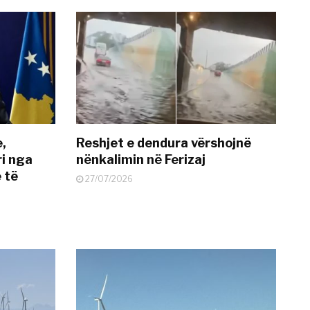
e,
Reshjet e dendura vërshojnë
i nga
nënkalimin në Ferizaj
 të
27/07/2026