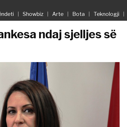
ëndeti
Showbiz
Arte
Bota
Teknologji
nkesa ndaj sjelljes së