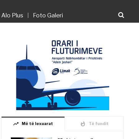
Alo Plus
Foto Galeri
trending_up
whatshot
Më të lexuarat
Të fundit