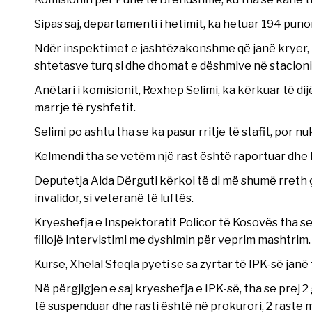
Sipas saj, departamenti i hetimit, ka hetuar 194 puno
Ndër inspektimet e jashtëzakonshme që janë kryer, 
shtetasve turq si dhe dhomat e dëshmive në stacionin
Anëtari i komisionit, Rexhep Selimi, ka kërkuar të di
marrje të ryshfetit.
Selimi po ashtu tha se ka pasur rritje të stafit, por nu
Kelmendi tha se vetëm një rast është raportuar dhe
Deputetja Aida Dërguti kërkoi të di më shumë rreth ç
invalidor, si veteranë të luftës.
Kryeshefja e Inspektoratit Policor të Kosovës tha se
fillojë intervistimi me dyshimin për veprim mashtrim.
Kurse, Xhelal Sfeqla pyeti se sa zyrtar të IPK-së janë
Në përgjigjen e saj kryeshefja e IPK-së, tha se prej 
të suspenduar dhe rasti është në prokurori, 2 raste m