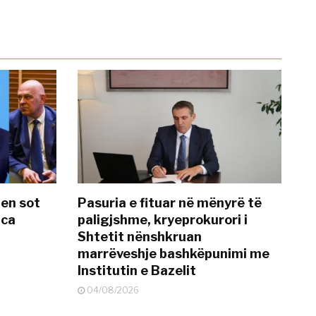
hen sot
Pasuria e fituar në mënyrë të
nca
paligjshme, kryeprokurori i
Shtetit nënshkruan
marrëveshje bashkëpunimi me
Institutin e Bazelit
04/08/2026