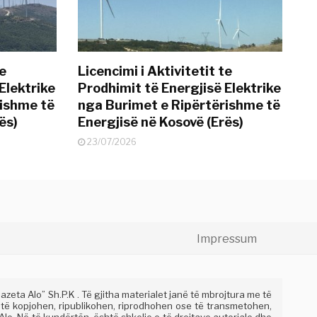
te
Licencimi i Aktivitetit te
Elektrike
Prodhimit të Energjisë Elektrike
rishme të
nga Burimet e Ripërtërishme të
ës)
Energjisë në Kosovë (Erës)
23/07/2026
Impressum
eta Alo” Sh.P.K . Të gjitha materialet janë të mbrojtura me të
 të kopjohen, ripublikohen, riprodhohen ose të transmetohen,