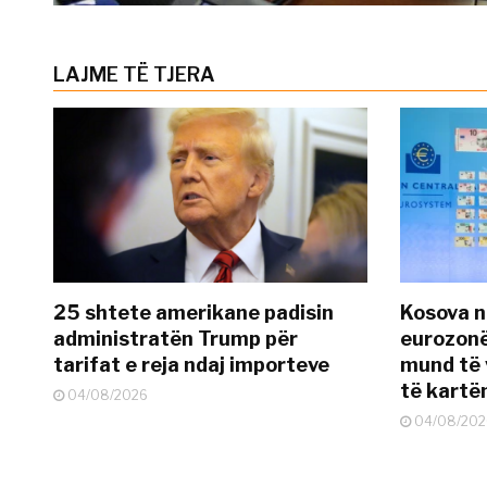
LAJME TË TJERA
25 shtete amerikane padisin
Kosova n
administratën Trump për
eurozonë
tarifat e reja ndaj importeve
mund të v
të kart
04/08/2026
04/08/202