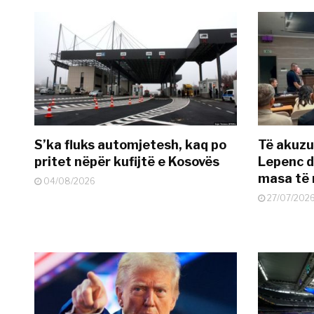
S’ka fluks automjetesh, kaq po
Të akuzua
pritet nëpër kufijtë e Kosovës
Lepenc d
masa të 
04/08/2026
27/07/202