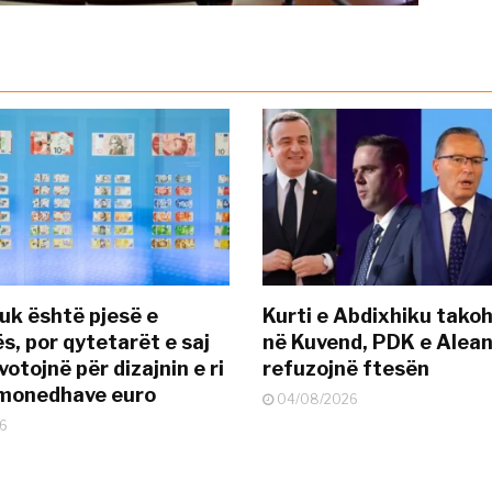
uk është pjesë e
Kurti e Abdixhiku tako
s, por qytetarët e saj
në Kuvend, PDK e Alea
otojnë për dizajnin e ri
refuzojnë ftesën
ëmonedhave euro
04/08/2026
6