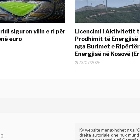
idi siguron yllin e ri për
Licencimi i Aktivitetit 
onë euro
Prodhimit të Energjisë 
nga Burimet e Ripërtë
6
Energjisë në Kosovë (Er
23/07/2026
Ky website menaxhohet nga “Gaz
drejta autoriale dhe nuk mund
00