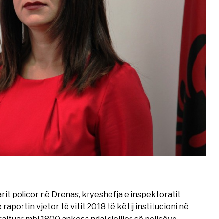
arit policor në Drenas, kryeshefja e inspektoratit
aportin vjetor të vitit 2018 të këtij institucioni në
jtuar mbi 1800 ankesa ndaj sjelljes së policëve.