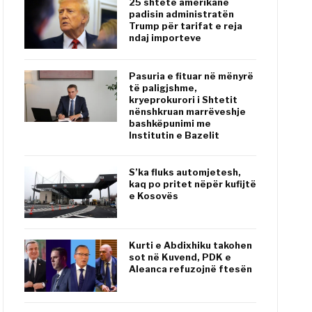
25 shtete amerikane
padisin administratën
Trump për tarifat e reja
ndaj importeve
Pasuria e fituar në mënyrë
të paligjshme,
kryeprokurori i Shtetit
nënshkruan marrëveshje
bashkëpunimi me
Institutin e Bazelit
S’ka fluks automjetesh,
kaq po pritet nëpër kufijtë
e Kosovës
Kurti e Abdixhiku takohen
sot në Kuvend, PDK e
Aleanca refuzojnë ftesën