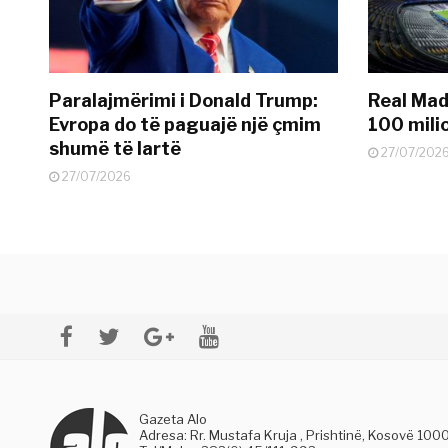
Paralajmërimi i Donald Trump:
Real Madr
Evropa do të paguajë një çmim
100 mili
shumë të lartë
27/07/202
27/07/2026
Gazeta Alo
Adresa: Rr. Mustafa Kruja , Prishtinë, Kosovë 100