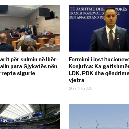
rit për sulmin në Ibër-
Formimi i institucionev
alin para Gjykatës nën
Konjufca: Ka gatishmër
rrepta sigurie
LDK, PDK dha qëndrime
vjetra
6
27/07/2026