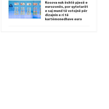
Kosova nuk është pjesë e
eurozonës, por qytetarët
e saj mund të votojnë për
dizajnin e ri të
kartëmonedhave euro