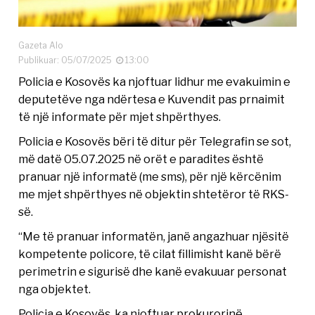
Gazeta Alo
Publikuar: 05/07/2025
13:00
Policia e Kosovës ka njoftuar lidhur me evakuimin e
deputetëve nga ndërtesa e Kuvendit pas prnaimit
të një informate për mjet shpërthyes.
Policia e Kosovës bëri të ditur për Telegrafin se sot,
më datë 05.07.2025 në orët e paradites është
pranuar një informatë (me sms), për një kërcënim
me mjet shpërthyes në objektin shtetëror të RKS-
së.
“Me të pranuar informatën, janë angazhuar njësitë
kompetente policore, të cilat fillimisht kanë bërë
perimetrin e sigurisë dhe kanë evakuuar personat
nga objektet.
Policia e Kosovës, ka njoftuar prokurorinë