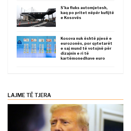
S’ka fluks automjetesh,
kaq po pritet nëpër kufijtë
e Kosovës
Kosova nuk është pjesë e
eurozonës, por qytetarët
e saj mund të votojnë për
dizajnin e ri të
kartëmonedhave euro
LAJME TË TJERA