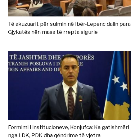
Të akuzuarit për sulmin në Ibër-Lepenc dalin para
Gjykatës nën masa të rrepta sigurie
Formimi i institucioneve, Konjufca: Ka gatishmëri
nga LDK, PDK dha qëndrime të vjetra