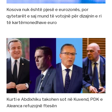
Kosova nuk është pjesë e eurozonës, por
qytetarët e saj mund të votojnë për dizajnin e ri
të kartëmonedhave euro
Kurti e Abdixhiku takohen sot në Kuvend, PDK e
Aleanca refuzojnë ftesën