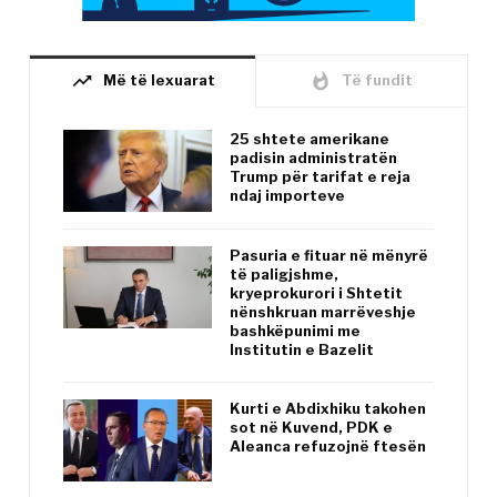
trending_up
whatshot
Më të lexuarat
Të fundit
25 shtete amerikane
padisin administratën
Trump për tarifat e reja
ndaj importeve
Pasuria e fituar në mënyrë
të paligjshme,
kryeprokurori i Shtetit
nënshkruan marrëveshje
bashkëpunimi me
Institutin e Bazelit
Kurti e Abdixhiku takohen
sot në Kuvend, PDK e
Aleanca refuzojnë ftesën