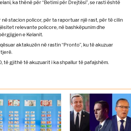
lani, ka thënë për “Betimi për Drejtësi”, se rasti është
ë stacion policor, për ta raportuar një rast, për të cilin
 njësitet relevante policore, në bashkëpunim dhe
rgjigjen e Kelanit.
aqësuar aktakuzën në rastin “Pronto”, ku të akuzuar
tjerë.
 të gjithë të akuzuarit i ka shpallur të pafajshëm.