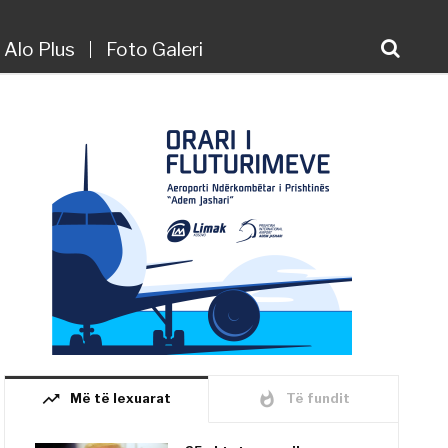
Alo Plus
Foto Galeri
trending_up
whatshot
Më të lexuarat
Të fundit