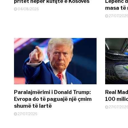
pritet nëpër kufijtë e Kosovës
Lepenc d
masa të 
04/08/2026
27/07/202
Paralajmërimi i Donald Trump:
Real Madr
Evropa do të paguajë një çmim
100 mili
shumë të lartë
27/07/202
27/07/2026