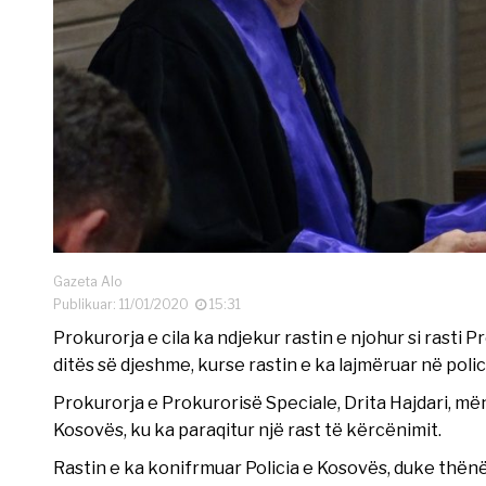
Gazeta Alo
Publikuar: 11/01/2020
15:31
Prokurorja e cila ka ndjekur rastin e njohur si rasti 
ditës së djeshme, kurse rastin e ka lajmëruar në polici
Prokurorja e Prokurorisë Speciale, Drita Hajdari, mën
Kosovës, ku ka paraqitur një rast të kërcënimit.
Rastin e ka konifrmuar Policia e Kosovës, duke thën