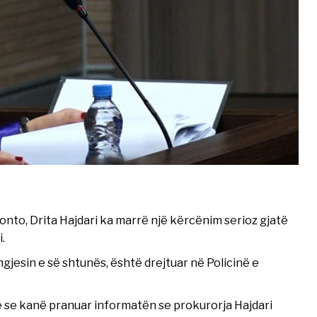
Pronto, Drita Hajdari ka marrë një kërcënim serioz gjatë
.
gjesin e së shtunës, është drejtuar në Policinë e
ë se kanë pranuar informatën se prokurorja Hajdari