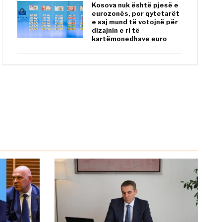
Kosova nuk është pjesë e
eurozonës, por qytetarët
e saj mund të votojnë për
dizajnin e ri të
kartëmonedhave euro