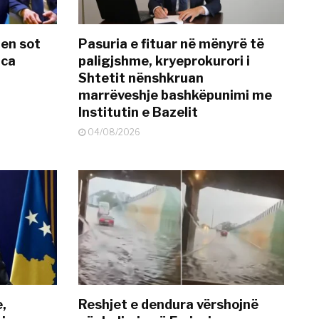
hen sot
Pasuria e fituar në mënyrë të
nca
paligjshme, kryeprokurori i
Shtetit nënshkruan
marrëveshje bashkëpunimi me
Institutin e Bazelit
04/08/2026
e,
Reshjet e dendura vërshojnë