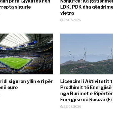
alin para Gjykatës nën
Konjufca: Ka gatishmër
rrepta sigurie
LDK, PDK dha qëndrime
vjetra
6
27/07/2026
idi siguron yllin e ri për
Licencimi i Aktivitetit 
onë euro
Prodhimit të Energjisë 
nga Burimet e Ripërtë
6
Energjisë në Kosovë (Er
23/07/2026