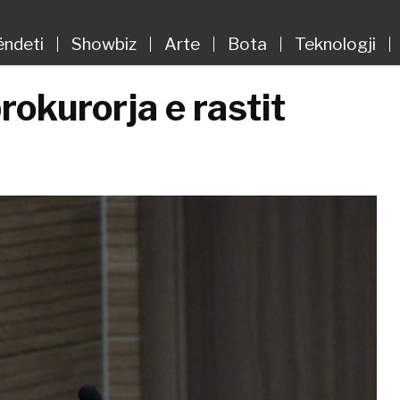
ëndeti
Showbiz
Arte
Bota
Teknologji
okurorja e rastit