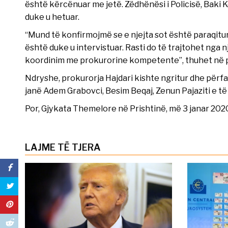
është kërcënuar me jetë. Zëdhënësi i Policisë, Baki Ke
duke u hetuar.
“Mund të konfirmojmë se e njejta sot është paraqitur n
është duke u intervistuar. Rasti do të trajtohet nga
koordinim me prokurorine kompetente”, thuhet në pë
Ndryshe, prokurorja Hajdari kishte ngritur dhe përf
janë Adem Grabovci, Besim Beqaj, Zenun Pajaziti e të 
Por, Gjykata Themelore në Prishtinë, më 3 janar 2020,
LAJME TË TJERA