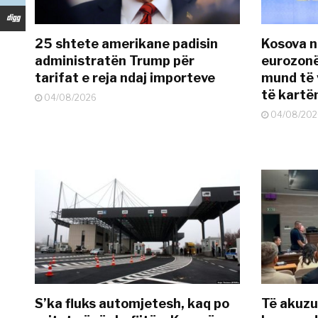
25 shtete amerikane padisin
Kosova n
administratën Trump për
eurozonë
tarifat e reja ndaj importeve
mund të v
të kart
04/08/2026
04/08/202
S’ka fluks automjetesh, kaq po
Të akuzua