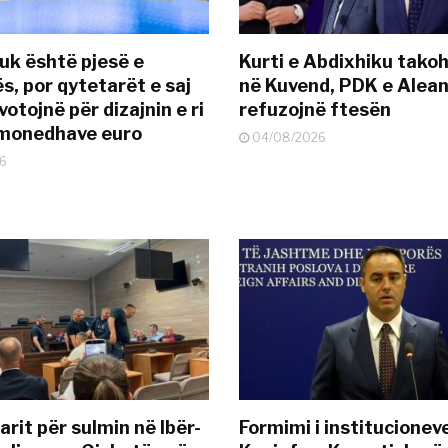
uk është pjesë e
Kurti e Abdixhiku tako
s, por qytetarët e saj
në Kuvend, PDK e Alea
otojnë për dizajnin e ri
refuzojnë ftesën
ëmonedhave euro
04/08/2026
6
rit për sulmin në Ibër-
Formimi i institucionev