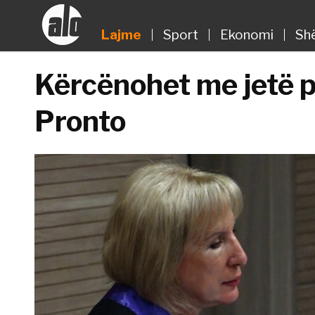
Lajme
Sport
Ekonomi
Sh
Kërcënohet me jetë pr
Pronto