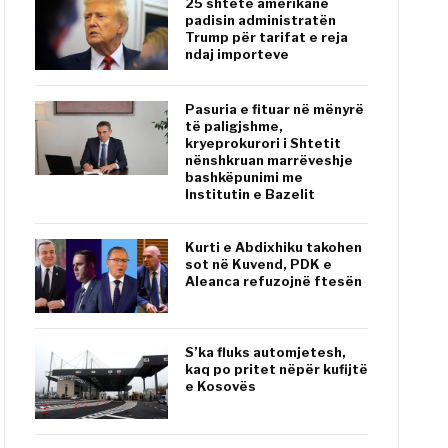
25 shtete amerikane
padisin administratën
Trump për tarifat e reja
ndaj importeve
Pasuria e fituar në mënyrë
të paligjshme,
kryeprokurori i Shtetit
nënshkruan marrëveshje
bashkëpunimi me
Institutin e Bazelit
Kurti e Abdixhiku takohen
sot në Kuvend, PDK e
Aleanca refuzojnë ftesën
S’ka fluks automjetesh,
kaq po pritet nëpër kufijtë
e Kosovës