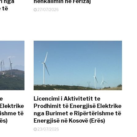
i nga
nënkalimin në Ferizaj
 të
27/07/2026
te
Licencimi i Aktivitetit te
Elektrike
Prodhimit të Energjisë Elektrike
rishme të
nga Burimet e Ripërtërishme të
ës)
Energjisë në Kosovë (Erës)
23/07/2026