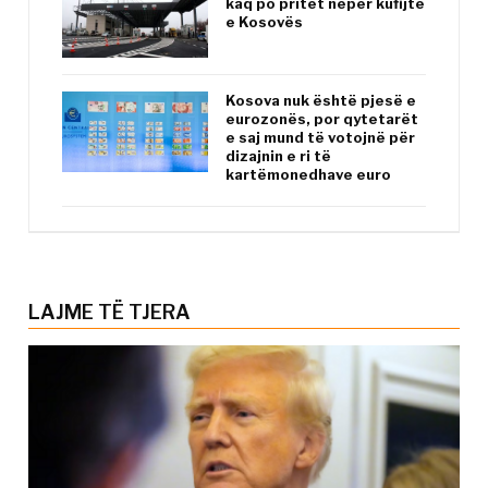
kaq po pritet nëpër kufijtë
e Kosovës
Kosova nuk është pjesë e
eurozonës, por qytetarët
e saj mund të votojnë për
dizajnin e ri të
kartëmonedhave euro
LAJME TË TJERA