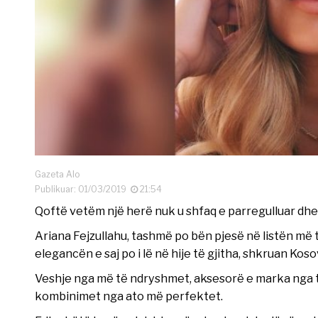
Gazeta Alo
Publikuar: 01/03/2019
21:54
Qoftë vetëm një herë nuk u shfaq e parregulluar dhe 
Ariana Fejzullahu, tashmë po bën pjesë në listën më 
elegancën e saj po i lë në hije të gjitha, shkruan Koso
Veshje nga më të ndryshmet, aksesorë e marka nga t
kombinimet nga ato më perfektet.