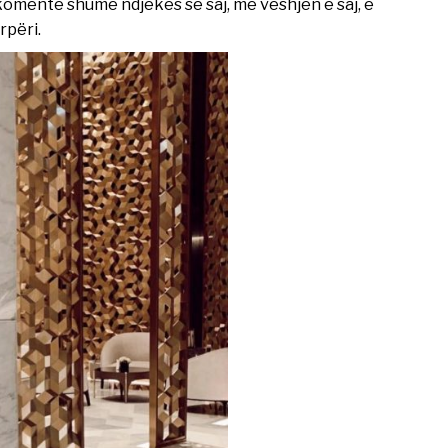
omente shumë ndjekës së saj, me veshjen e saj, e
rpëri.