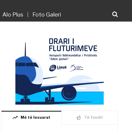
Alo Plus
Foto Galeri
trending_up
whatshot
Më të lexuarat
Të fundit