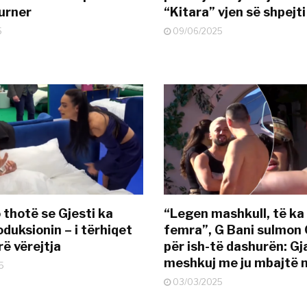
urner
“Kitara” vjen së shpejti
5
09/06/2025
 thotë se Gjesti ka
“Legen mashkull, të ka
duksionin – i tërhiqet
femra”, G Bani sulmon 
ë vërejtja
për ish-të dashurën: G
meshkuj me ju mbajtë 
5
03/03/2025