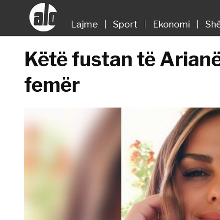
Lajme
Sport
Ekonomi
Shë
Këtë fustan të Arian
femër