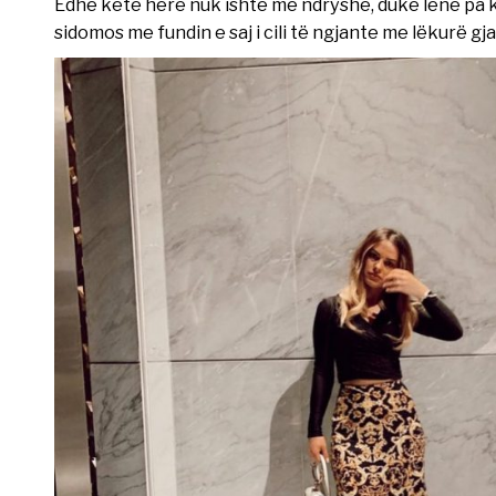
Edhe këtë herë nuk ishte më ndryshe, duke lënë pa k
sidomos me fundin e saj i cili të ngjante me lëkurë gja