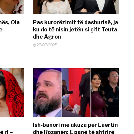
nës, Ola
Pas kurorëzimit të dashurisë, ja
e
ku do të nisin jetën si çift Teuta
dhe Agron
27/07/2025
Ish-banori me akuza për Laertin
ë ri –
dhe Rozanën: E panë të shtrirë