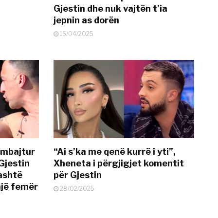
Gjestin dhe nuk vajtën t’ia
jepnin as dorën
16/04/2025
 mbajtur
“Ai s’ka me qenë kurrë i yti”,
Gjestin
Xheneta i përgjigjet komentit
jashtë
për Gjestin
një femër
28/02/2025