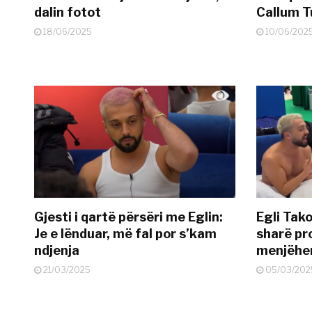
dalin fotot
Callum T
18/06/2025
10/06/202
Gjesti i qartë përsëri me Eglin:
Egli Tako
Je e lënduar, më fal por s’kam
sharë pro
ndjenja
menjëher
21/03/2025
05/03/202