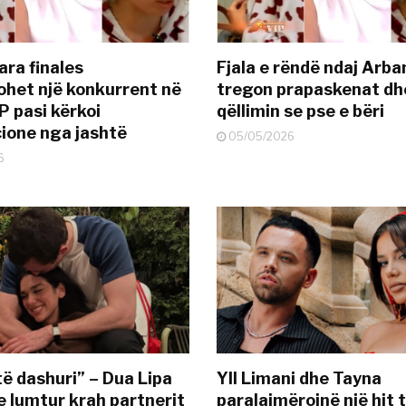
ara finales
Fjala e rëndë ndaj Arba
ohet një konkurrent në
tregon prapaskenat dh
P pasi kërkoi
qëllimin se pse e bëri
ione nga jashtë
05/05/2026
6
të dashuri” – Dua Lipa
Yll Limani dhe Tayna
e lumtur krah partnerit
paralajmërojnë një hit t