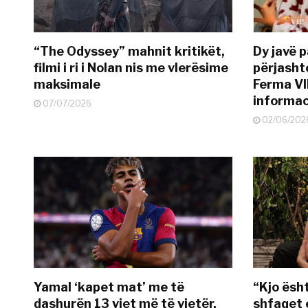
“The Odyssey” mahnit kritikët,
Dy javë p
filmi i ri i Nolan nis me vlerësime
përjasht
maksimale
Ferma VI
informac
07/07/2026
02/06/202
Yamal ‘kapet mat’ me të
“Kjo ësh
dashurën 13 vjet më të vjetër,
shfaqet 