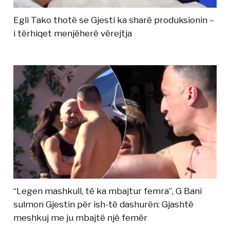
Egli Tako thotë se Gjesti ka sharë produksionin –
i tërhiqet menjëherë vërejtja
“Legen mashkull, të ka mbajtur femra”, G Bani
sulmon Gjestin për ish-të dashurën: Gjashtë
meshkuj me ju mbajtë një femër