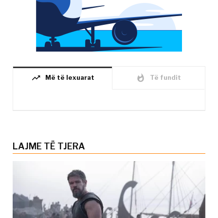
trending_up
whatshot
Më të lexuarat
Të fundit
LAJME TË TJERA