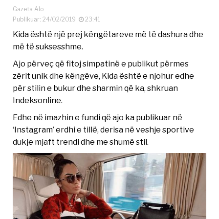
Gazeta Alo
Publikuar: 24/02/2019
23:41
Kida është një prej këngëtareve më të dashura dhe
më të suksesshme.
Ajo përveç që fitoj simpatinë e publikut përmes
zërit unik dhe këngëve, Kida është e njohur edhe
për stilin e bukur dhe sharmin që ka, shkruan
Indeksonline.
Edhe në imazhin e fundi që ajo ka publikuar në
‘Instagram’ erdhi e tillë, derisa në veshje sportive
dukje mjaft trendi dhe me shumë stil.