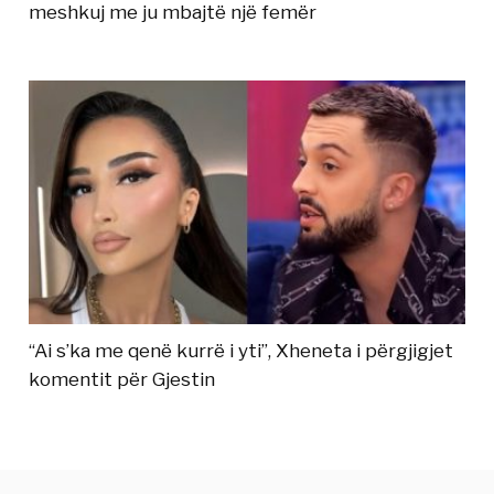
meshkuj me ju mbajtë një femër
“Ai s’ka me qenë kurrë i yti”, Xheneta i përgjigjet
komentit për Gjestin