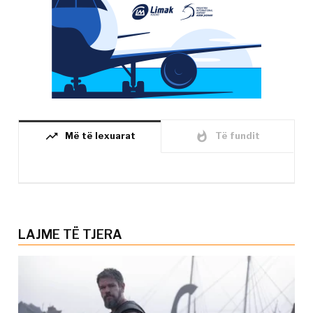
trending_up
whatshot
Më të lexuarat
Të fundit
LAJME TË TJERA