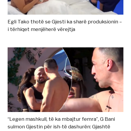
Egli Tako thotë se Gjesti ka sharë produksionin –
i tërhiqet menjëherë vërejtja
“Legen mashkull, të ka mbajtur femra”, G Bani
sulmon Gjestin për ish-të dashurën: Gjashtë