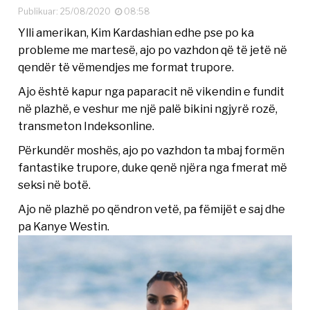
Publikuar: 25/08/2020
08:58
Ylli amerikan, Kim Kardashian edhe pse po ka
probleme me martesë, ajo po vazhdon që të jetë në
qendër të vëmendjes me format trupore.
Ajo është kapur nga paparacit në vikendin e fundit
në plazhë, e veshur me një palë bikini ngjyrë rozë,
transmeton Indeksonline.
Përkundër moshës, ajo po vazhdon ta mbaj formën
fantastike trupore, duke qenë njëra nga fmerat më
seksi në botë.
Ajo në plazhë po qëndron vetë, pa fëmijët e saj dhe
pa Kanye Westin.