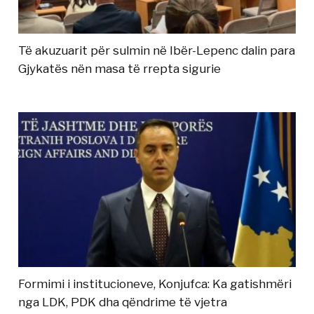
Të akuzuarit për sulmin në Ibër-Lepenc dalin para
Gjykatës nën masa të rrepta sigurie
Formimi i institucioneve, Konjufca: Ka gatishmëri
nga LDK, PDK dha qëndrime të vjetra