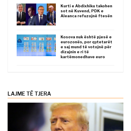
Kurti e Abdixhiku takohen
sot në Kuvend, PDK e
Aleanca refuzojnë ftesën
Kosova nuk është pjesë e
eurozonës, por qytetarët
e saj mund të votojnë për
dizajnin e ri të
kartëmonedhave euro
LAJME TË TJERA