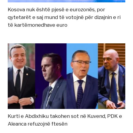
Kosova nuk është pjesë e eurozonës, por
qytetarët e saj mund të votojnë për dizajnin e ri
të kartëmonedhave euro
Kurti e Abdixhiku takohen sot në Kuvend, PDK e
Aleanca refuzojnë ftesën