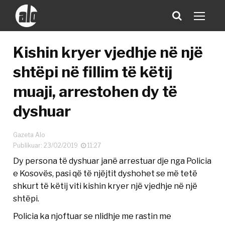
Kishin kryer vjedhje në një
shtëpi në fillim të këtij
muaji, arrestohen dy të
dyshuar
Gazeta Alo
Publikuar: 23/02/2019
11:27
Dy persona të dyshuar janë arrestuar dje nga Policia
e Kosovës, pasi që të njëjtit dyshohet se më tetë
shkurt të këtij viti kishin kryer një vjedhje në një
shtëpi.
Policia ka njoftuar se nlidhje me rastin me