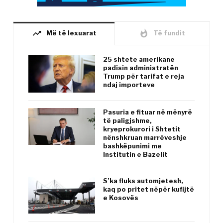
trending_up
whatshot
Më të lexuarat
Të fundit
25 shtete amerikane
padisin administratën
Trump për tarifat e reja
ndaj importeve
Pasuria e fituar në mënyrë
të paligjshme,
kryeprokurori i Shtetit
nënshkruan marrëveshje
bashkëpunimi me
Institutin e Bazelit
S’ka fluks automjetesh,
kaq po pritet nëpër kufijtë
e Kosovës