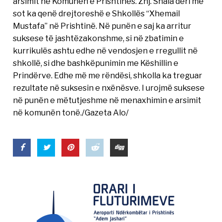
arsimit në Komunën e Prishtinës. Znj. Shala deri më
sot ka qenë drejtoreshë e Shkollës “Xhemail
Mustafa” në Prishtinë. Në punën e saj ka arritur
suksese të jashtëzakonshme, si në zbatimin e
kurrikulës ashtu edhe në vendosjen e rregullit në
shkollë, si dhe bashkëpunimin me Këshillin e
Prindërve. Edhe më me rëndësi, shkolla ka treguar
rezultate në suksesin e nxënësve. I urojmë suksese
në punën e mëtutjeshme në menaxhimin e arsimit
në komunën tonë./Gazeta Alo/