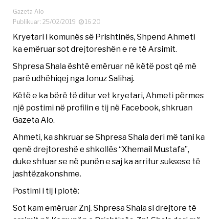
Gazeta Alo
Publikuar: 25/02/2019
16:20
Kryetari i komunës së Prishtinës, Shpend Ahmeti
ka emëruar sot drejtoreshën e re të Arsimit.
Shpresa Shala është emëruar në këtë post që më
parë udhëhiqej nga Jonuz Salihaj.
Këtë e ka bërë të ditur vet kryetari, Ahmeti përmes
një postimi në profilin e tij në Facebook, shkruan
Gazeta Alo.
Ahmeti, ka shkruar se Shpresa Shala deri më tani ka
qenë drejtoreshë e shkollës “Xhemail Mustafa”,
duke shtuar se në punën e saj ka arritur suksese të
jashtëzakonshme.
Postimi i tij i plotë:
Sot kam emëruar Znj. Shpresa Shala si drejtore të