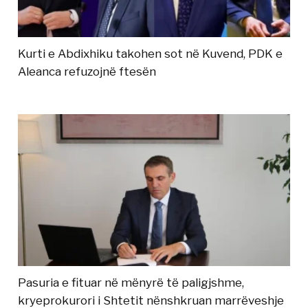
Kurti e Abdixhiku takohen sot në Kuvend, PDK e
Aleanca refuzojnë ftesën
Pasuria e fituar në mënyrë të paligjshme,
kryeprokurori i Shtetit nënshkruan marrëveshje