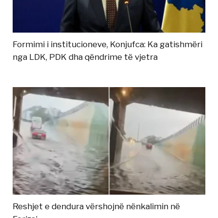
Formimi i institucioneve, Konjufca: Ka gatishmëri
nga LDK, PDK dha qëndrime të vjetra
Reshjet e dendura vërshojnë nënkalimin në