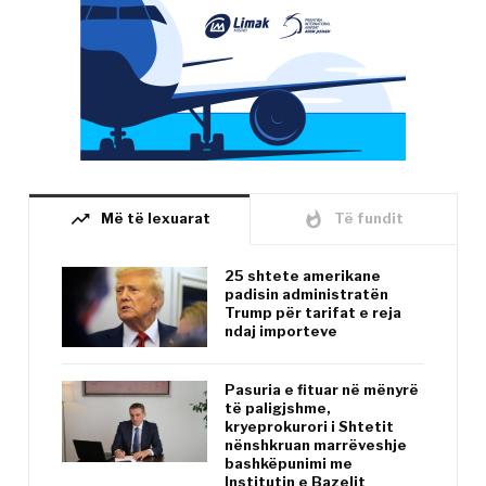
trending_up
whatshot
Më të lexuarat
Të fundit
25 shtete amerikane
padisin administratën
Trump për tarifat e reja
ndaj importeve
Pasuria e fituar në mënyrë
të paligjshme,
kryeprokurori i Shtetit
nënshkruan marrëveshje
bashkëpunimi me
Institutin e Bazelit