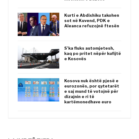
Kurti e Abdixhiku takohen
sot në Kuvend, PDK e
Aleanca refuzojnë ftesën
S’ka fluks automjetesh,
kaq po pritet nëpër kufijtë
e Kosovës
Kosova nuk është pjesë e
eurozonës, por qytetarët
e saj mund të votojnë për
dizajnin e ri të
kartëmonedhave euro