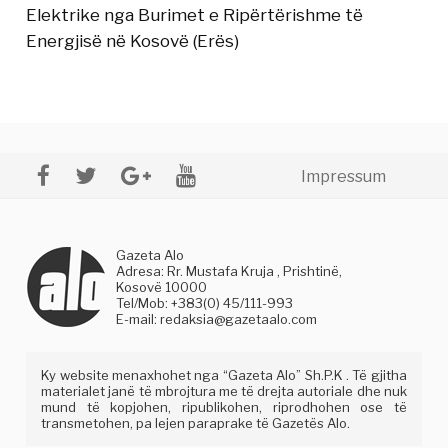
Elektrike nga Burimet e Ripërtërishme të
Energjisë në Kosovë (Erës)
Impressum
Gazeta Alo
Adresa: Rr. Mustafa Kruja , Prishtinë,
Kosovë 10000
Tel/Mob: +383(0) 45/111-993
E-mail:
redaksia@gazetaalo.com
Ky website menaxhohet nga “Gazeta Alo” Sh.P.K . Të gjitha
materialet janë të mbrojtura me të drejta autoriale dhe nuk
mund të kopjohen, ripublikohen, riprodhohen ose të
transmetohen, pa lejen paraprake të Gazetës Alo.