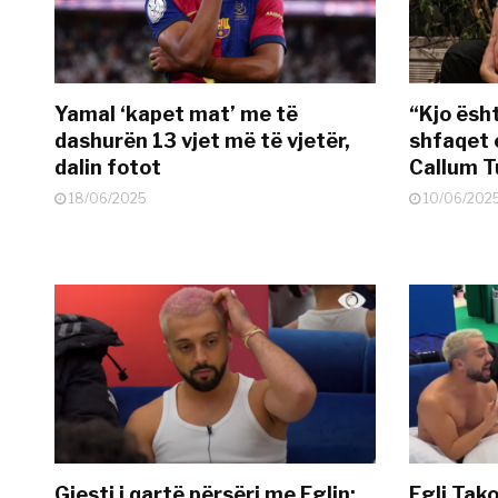
Yamal ‘kapet mat’ me të
“Kjo ësh
dashurën 13 vjet më të vjetër,
shfaqet 
dalin fotot
Callum T
18/06/2025
10/06/202
Gjesti i qartë përsëri me Eglin:
Egli Tako