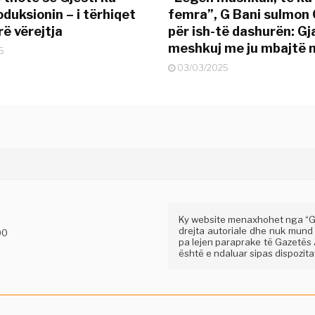
duksionin – i tërhiqet
femra”, G Bani sulmon 
ë vërejtja
për ish-të dashurën: G
meshkuj me ju mbajtë 
5
03/03/2025
Ky website menaxhohet nga “Gaz
drejta autoriale dhe nuk mund
00
pa lejen paraprake të Gazetës A
është e ndaluar sipas dispozitav