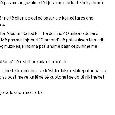
 më pas me angazhime të tjera me marka të ndryshme e
r në të cilën po del që pasuria e këngëtares dhe
rë.
a. Albumi “Rated R” fitoi deri në 40 milionë dollarë
 Më pas më i njohuri “Diamond” që pati sukses të madh
përveç muzikës, Rihanna pati shumë bashkëpunime me
yxPuma” që u shit brenda disa orësh.
ës dhe të brendshmeve kështu duke u shkëputur paksa
isa postimeve ka lënë të kuptohet se do të rikthehet
një koleksion me rroba.