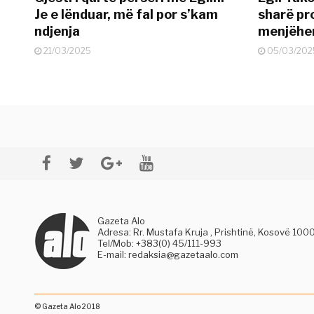
Je e lënduar, më fal por s’kam
sharë pro
ndjenja
menjëher
21/03/2025
05/03/202
Gazeta Alo
Adresa: Rr. Mustafa Kruja , Prishtinë, Kosovë 100
Tel/Mob: +383(0) 45/111-993
E-mail:
redaksia@gazetaalo.com
© Gazeta Alo 2018