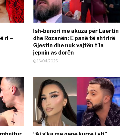
Ish-banori me akuza për Laertin
ë ri –
dhe Rozanën: E panë të shtrirë
Gjestin dhe nuk vajtën t’ia
jepnin as dorën
16/04/2025
 mbajtur
“Ai s’ka me qenë kurrë i yti”,