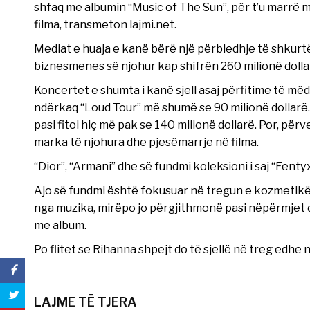
shfaq me albumin “Music of The Sun”, për t’u marrë
filma, transmeton lajmi.net.
Mediat e huaja e kanë bërë një përbledhje të shkurtë
biznesmenes së njohur kap shifrën 260 milionë dolla
Koncertet e shumta i kanë sjell asaj përfitime të mëdh
ndërkaq “Loud Tour” më shumë se 90 milionë dollarë.
pasi fitoi hiç më pak se 140 milionë dollarë. Por, 
marka të njohura dhe pjesëmarrje në filma.
“Dior”, “Armani” dhe së fundmi koleksioni i saj “Fent
Ajo së fundmi është fokusuar në tregun e kozmetik
nga muzika, mirëpo jo përgjithmonë pasi nëpërmjet d
me album.
Po flitet se Rihanna shpejt do të sjellë në treg edhe 
LAJME TË TJERA