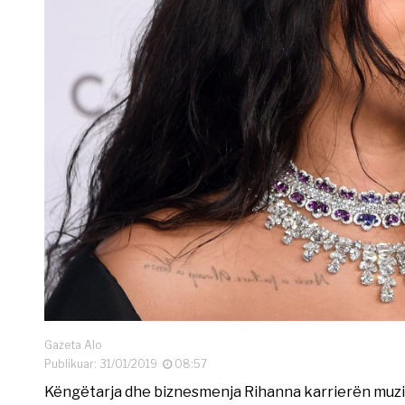
Gazeta Alo
Publikuar: 31/01/2019
08:57
Këngëtarja dhe biznesmenja Rihanna karrierën muzi