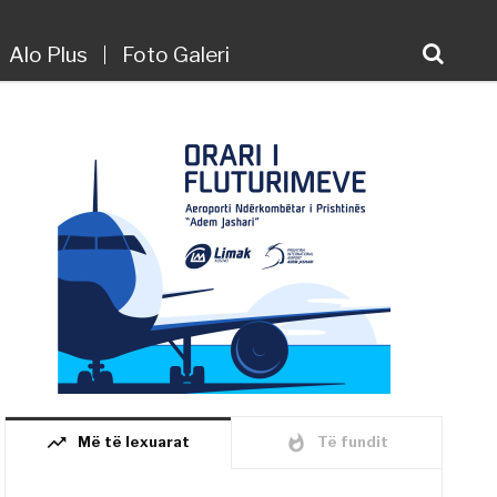
Alo Plus
Foto Galeri
trending_up
whatshot
Më të lexuarat
Të fundit