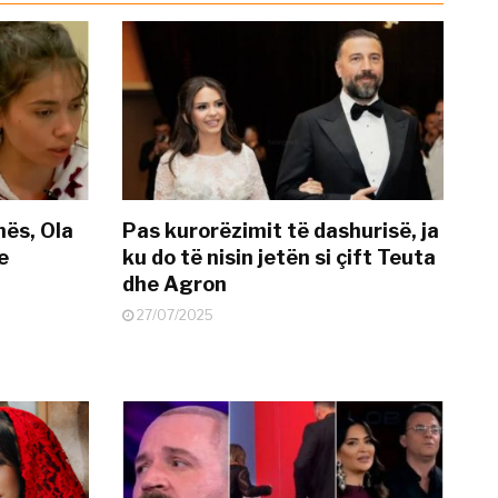
nës, Ola
Pas kurorëzimit të dashurisë, ja
e
ku do të nisin jetën si çift Teuta
dhe Agron
27/07/2025