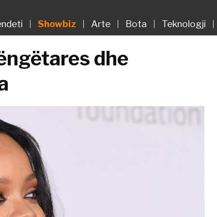
ndeti
Showbiz
Arte
Bota
Teknologji
këngëtares dhe
a