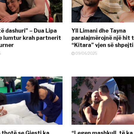
të dashuri” – Dua Lipa
Yll Limani dhe Tayna
e lumtur krah partnerit
paralajmërojnë një hit t
urner
“Kitara” vjen së shpejti
5
09/06/2025
 thotë se Gjesti ka
“Legen mashkull, të ka