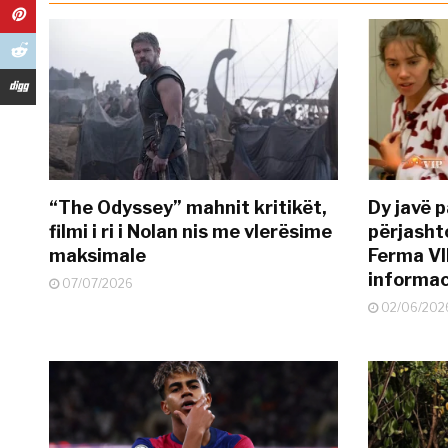
“The Odyssey” mahnit kritikët,
Dy javë p
filmi i ri i Nolan nis me vlerësime
përjasht
maksimale
Ferma VI
informac
07/07/2026
02/06/202