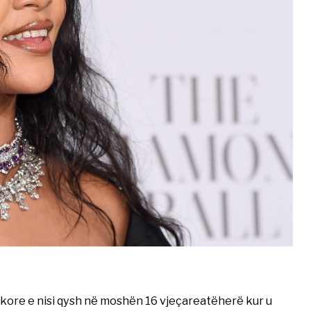
kore e nisi qysh në moshën 16 vjeçareatëherë kur u