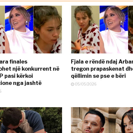
ara finales
Fjala e rëndë ndaj Arba
ohet një konkurrent në
tregon prapaskenat dh
P pasi kërkoi
qëllimin se pse e bëri
ione nga jashtë
05/05/2026
6