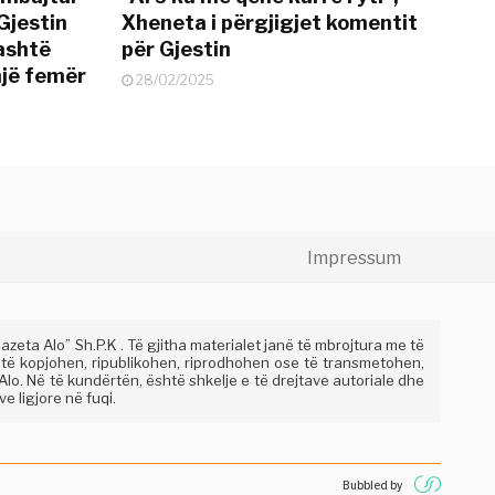
Gjestin
Xheneta i përgjigjet komentit
jashtë
për Gjestin
një femër
28/02/2025
Impressum
eta Alo” Sh.P.K . Të gjitha materialet janë të mbrojtura me të
 të kopjohen, ripublikohen, riprodhohen ose të transmetohen,
lo. Në të kundërtën, është shkelje e të drejtave autoriale dhe
e ligjore në fuqi.
Bubbled by