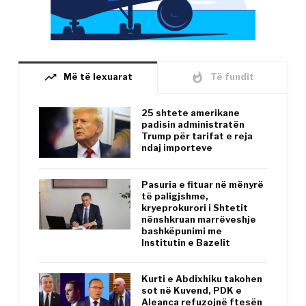
trending_up
whatshot
Më të lexuarat
Të fundit
25 shtete amerikane
padisin administratën
Trump për tarifat e reja
ndaj importeve
Pasuria e fituar në mënyrë
të paligjshme,
kryeprokurori i Shtetit
nënshkruan marrëveshje
bashkëpunimi me
Institutin e Bazelit
Kurti e Abdixhiku takohen
sot në Kuvend, PDK e
Aleanca refuzojnë ftesën