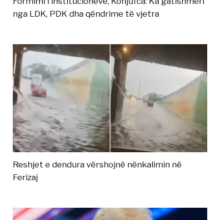
Formimi i institucioneve, Konjufca: Ka gatishmëri
nga LDK, PDK dha qëndrime të vjetra
Reshjet e dendura vërshojnë nënkalimin në
Ferizaj