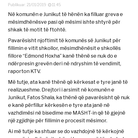
Publikuar: 21/01/2019
11:45
Në komunën e Junikut të hënën ka filluar greva e
mësimdhënësve pasi që mësimi ishte shtyrë për
shkak të motit të ftohtë.
Pavarësisht njoftimit të komunës së Junikut për
fillimin e vitit shkollor, mësimdhënësit e shkollës
fillore “Edmond Hoxha” kanë thënë se nuk do e
ndërpresin grevën deri në ndryshim të vendimit,
raporton KTV.
Më tutje, ata kanë thënë që kërkesat e tyre janë të
realizueshme. Drejtori i arsimit në komunën e
Junikut, Fatos Shala, ka thënë që pavarësisht që nuk
e kanë përfillur kërkesën e tyre ata janë në
vazhdimësi në bisedime me MASHT-in që të gjejnë
një zgjidhje për fillimin e procesit mësimor.
Ai më tutje ka shtuar se do vazhdojnë të kërkojnë