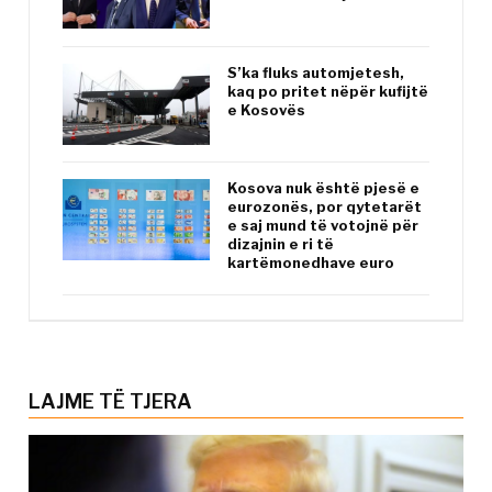
S’ka fluks automjetesh,
kaq po pritet nëpër kufijtë
e Kosovës
Kosova nuk është pjesë e
eurozonës, por qytetarët
e saj mund të votojnë për
dizajnin e ri të
kartëmonedhave euro
LAJME TË TJERA