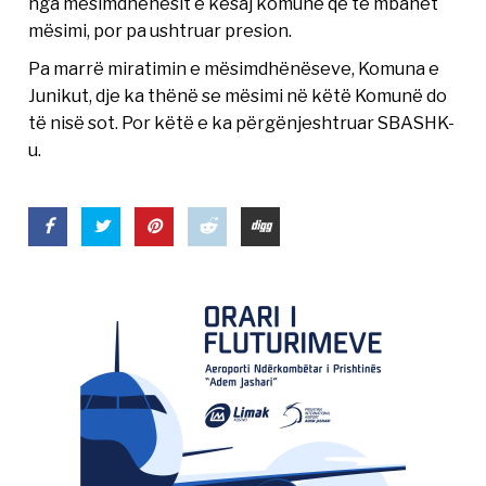
nga mësimdhënësit e kësaj komune që të mbahet
mësimi, por pa ushtruar presion.
Pa marrë miratimin e mësimdhënëseve, Komuna e
Junikut, dje ka thënë se mësimi në këtë Komunë do
të nisë sot. Por këtë e ka përgënjeshtruar SBASHK-
u.