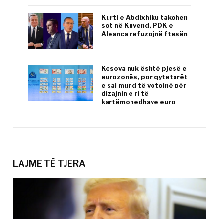
Kurti e Abdixhiku takohen
sot në Kuvend, PDK e
Aleanca refuzojnë ftesën
Kosova nuk është pjesë e
eurozonës, por qytetarët
e saj mund të votojnë për
dizajnin e ri të
kartëmonedhave euro
LAJME TË TJERA