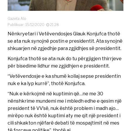
Gazeta Alo
Publikuar: 15/12/2020
21:28
Nënkryetari i Vetëvendosjes Glauk Konjufca thotë
se ata nuk synojnë postin e presidentit. Ata synojnë
shkuarjen në zgjedhje para zgjidhjes së presidentit.
Konjufca thotë se ata nuk do tu përgjigjen thirrjeve
për bisedime lidhur me zgjidhjen e presidentit.
“Vetëvendosje e ka shumë kollaj sepse presidentin
nuk e ka lyp kurrë”, thotë Konjufca.
“Nuk e kërkojmë në kuptimin që…ne me 30
nënshkrime mundemi me i mbledh edhe e qesim një
president të VV’së, nuk është problem i madh ajo…
mirëpo nuk është kuptimi aty me qit një president i
cili shkakton njëfarë debati të mospajtimit në mes
të forcave politike”, thotë ai.