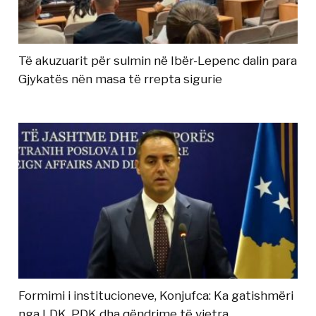
Të akuzuarit për sulmin në Ibër-Lepenc dalin para
Gjykatës nën masa të rrepta sigurie
Formimi i institucioneve, Konjufca: Ka gatishmëri
nga LDK, PDK dha qëndrime të vjetra