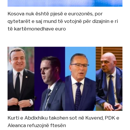
Kosova nuk është pjesë e eurozonës, por
qytetarët e saj mund të votojnë për dizajnin e ri
të kartëmonedhave euro
Kurti e Abdixhiku takohen sot në Kuvend, PDK e
Aleanca refuzojnë ftesën