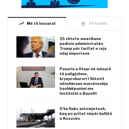
trending_up
whatshot
Më të lexuarat
Të fundit
25 shtete amerikane
padisin administratën
Trump për tarifat e reja
ndaj importeve
Pasuria e fituar në mënyrë
të paligjshme,
kryeprokurori i Shtetit
nënshkruan marrëveshje
bashkëpunimi me
Institutin e Bazelit
S’ka fluks automjetesh,
kaq po pritet nëpër kufijtë
e Kosovës