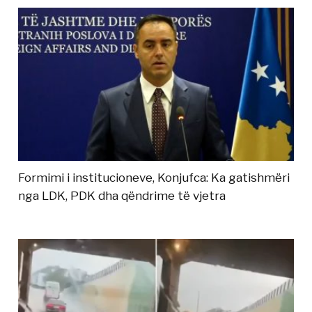
Formimi i institucioneve, Konjufca: Ka gatishmëri
nga LDK, PDK dha qëndrime të vjetra