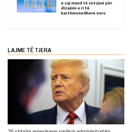
e saj mund të votojnë për
dizajnin e ri të
kartëmonedhave euro
LAJME TË TJERA
25 shtete amerikane padisin administratën