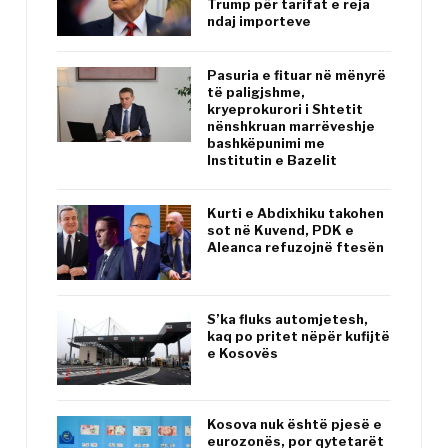
Trump për tarifat e reja
ndaj importeve
Pasuria e fituar në mënyrë
të paligjshme,
kryeprokurori i Shtetit
nënshkruan marrëveshje
bashkëpunimi me
Institutin e Bazelit
Kurti e Abdixhiku takohen
sot në Kuvend, PDK e
Aleanca refuzojnë ftesën
S’ka fluks automjetesh,
kaq po pritet nëpër kufijtë
e Kosovës
Kosova nuk është pjesë e
eurozonës, por qytetarët