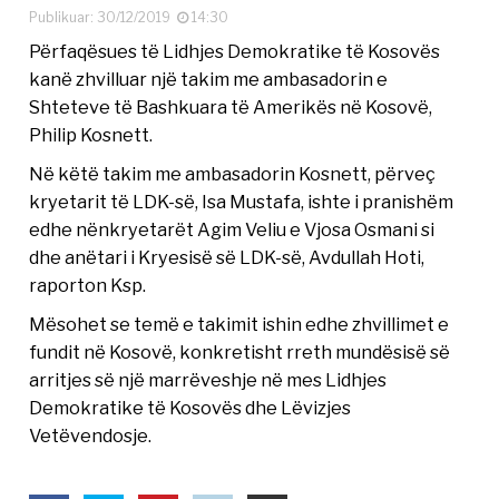
Publikuar: 30/12/2019
14:30
Përfaqësues të Lidhjes Demokratike të Kosovës
kanë zhvilluar një takim me ambasadorin e
Shteteve të Bashkuara të Amerikës në Kosovë,
Philip Kosnett.
Në këtë takim me ambasadorin Kosnett, përveç
kryetarit të LDK-së, Isa Mustafa, ishte i pranishëm
edhe nënkryetarët Agim Veliu e Vjosa Osmani si
dhe anëtari i Kryesisë së LDK-së, Avdullah Hoti,
raporton Ksp.
Mësohet se temë e takimit ishin edhe zhvillimet e
fundit në Kosovë, konkretisht rreth mundësisë së
arritjes së një marrëveshje në mes Lidhjes
Demokratike të Kosovës dhe Lëvizjes
Vetëvendosje.