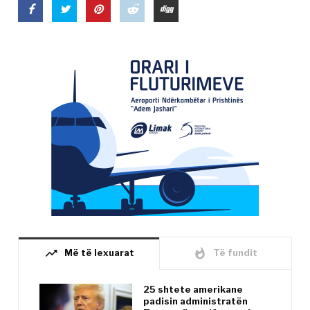
trending_up
whatshot
Më të lexuarat
Të fundit
25 shtete amerikane
padisin administratën