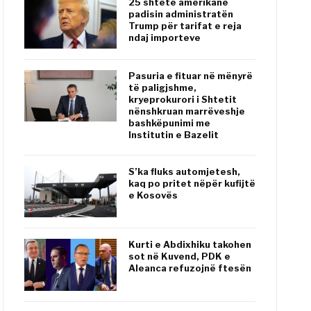
25 shtete amerikane
padisin administratën
Trump për tarifat e reja
ndaj importeve
Pasuria e fituar në mënyrë
të paligjshme,
kryeprokurori i Shtetit
nënshkruan marrëveshje
bashkëpunimi me
Institutin e Bazelit
S’ka fluks automjetesh,
kaq po pritet nëpër kufijtë
e Kosovës
Kurti e Abdixhiku takohen
sot në Kuvend, PDK e
Aleanca refuzojnë ftesën