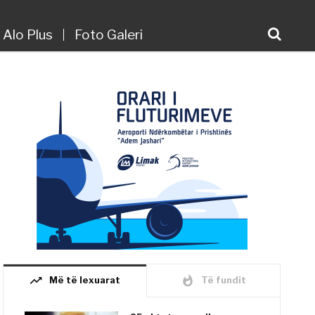
Alo Plus
Foto Galeri
trending_up
whatshot
Më të lexuarat
Të fundit