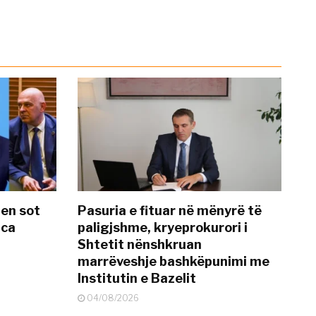
hen sot
Pasuria e fituar në mënyrë të
nca
paligjshme, kryeprokurori i
Shtetit nënshkruan
marrëveshje bashkëpunimi me
Institutin e Bazelit
04/08/2026