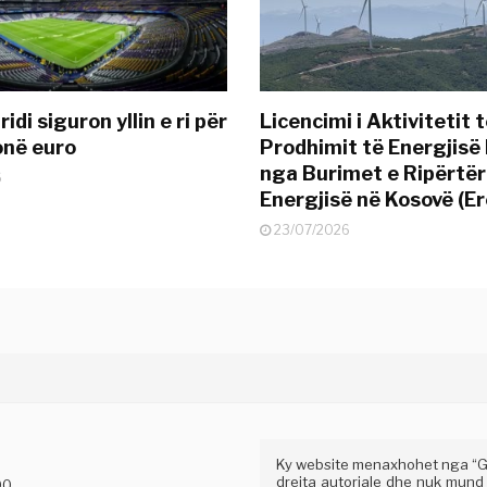
idi siguron yllin e ri për
Licencimi i Aktivitetit 
onë euro
Prodhimit të Energjisë 
nga Burimet e Ripërtë
6
Energjisë në Kosovë (Er
23/07/2026
Ky website menaxhohet nga “Gaz
drejta autoriale dhe nuk mund
00