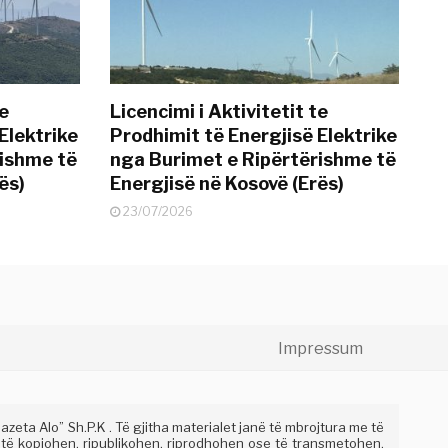
te
Licencimi i Aktivitetit te
Elektrike
Prodhimit të Energjisë Elektrike
rishme të
nga Burimet e Ripërtërishme të
ës)
Energjisë në Kosovë (Erës)
23/07/2026
Impressum
eta Alo” Sh.P.K . Të gjitha materialet janë të mbrojtura me të
 të kopjohen, ripublikohen, riprodhohen ose të transmetohen,