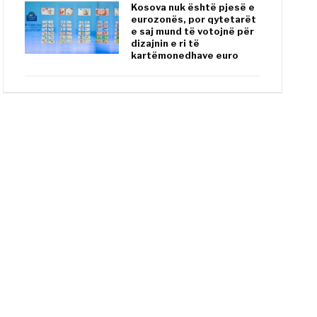
Kosova nuk është pjesë e
eurozonës, por qytetarët
e saj mund të votojnë për
dizajnin e ri të
kartëmonedhave euro