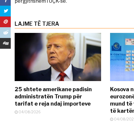
përgjithshëm i UÇK-së.
LAJME TË TJERA
25 shtete amerikane padisin
Kosova n
administratën Trump për
eurozonë
tarifat e reja ndaj importeve
mund të v
të kart
04/08/2026
04/08/202