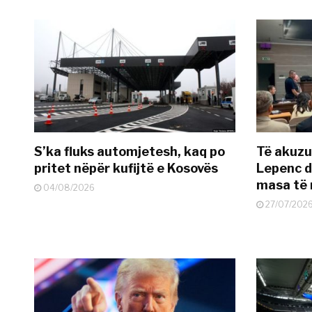
S’ka fluks automjetesh, kaq po
Të akuzua
pritet nëpër kufijtë e Kosovës
Lepenc d
masa të 
04/08/2026
27/07/202