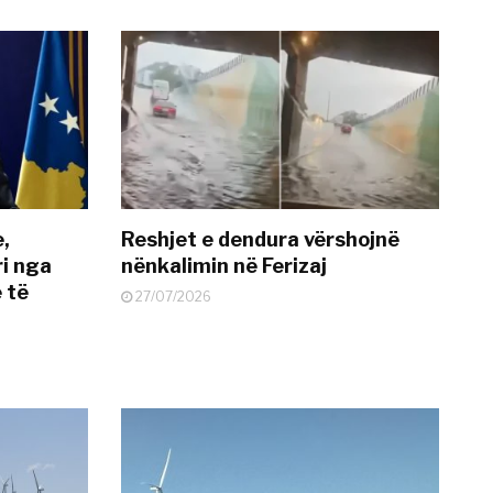
e,
Reshjet e dendura vërshojnë
i nga
nënkalimin në Ferizaj
 të
27/07/2026