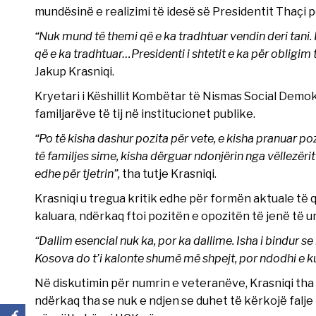
mundësinë e realizimi të idesë së Presidentit Thaçi pë
“Nuk mund të themi që e ka tradhtuar vendin deri tani. 
që e ka tradhtuar…Presidenti i shtetit e ka për obligi
Jakup Krasniqi.
Kryetari i Këshillit Kombëtar të Nismas Social Demo
familjarëve të tij në institucionet publike.
“Po të kisha dashur pozita për vete, e kisha pranuar poz
të familjes sime, kisha dërguar ndonjërin nga vëllezëri
edhe për tjetrin”,
tha tutje Krasniqi.
Krasniqi u tregua kritik edhe për formën aktuale të q
kaluara, ndërkaq ftoi pozitën e opozitën të jenë të 
“Dallim esencial nuk ka, por ka dallime. Isha i bindur se
Kosova do t’i kalonte shumë më shpejt, por ndodhi e k
Në diskutimin për numrin e veteranëve, Krasniqi th
ndërkaq tha se nuk e ndjen se duhet të kërkojë falj