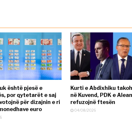
uk është pjesë e
Kurti e Abdixhiku tako
s, por qytetarët e saj
në Kuvend, PDK e Alea
otojnë për dizajnin e ri
refuzojnë ftesën
ëmonedhave euro
04/08/2026
6