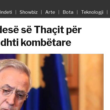
ëndeti
Showbiz
Arte
Bota
Teknologji
idesë së Thaçit për
radhti kombëtare