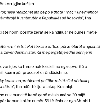
r korrigjim kufijsh.
Por, nëse realizohet ajo që po e thotë [Thaçi], unë mendoj
m të mbrojë Kushtetutën e Republikës së Kosovës”,
tha
krate hodhi poshtë zërat se ka ndikuar në punësimet e
itën e ministrit. Pot të kisha luftuar për anëtarët e ngushtë
t si zëvendësministër. Ka me përgatitje edhe për njërin
everisjes ku tha se nuk ka dallime nga qeveritë e
unifikuara për proceset e rëndësishme.
 ky koalicion problemet politike më të cilat përballej
undërta”,
tha ndër të tjera Jakup Krasniqi.
a se nuk mund të kenë qenë më shumë se 20 mijë
e për komunikatën numër 59 të lëshuar nga Shtabi i