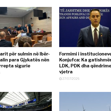
rit për sulmin në Ibër-
Formimi i institucionev
alin para Gjykatës nën
Konjufca: Ka gatishmër
rrepta sigurie
LDK, PDK dha qëndrime
vjetra
6
27/07/2026