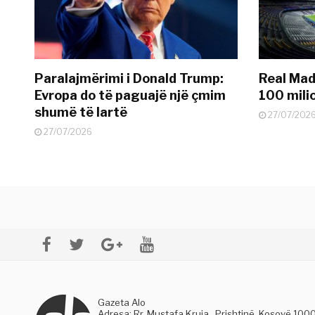
Paralajmërimi i Donald Trump:
Real Madr
Evropa do të paguajë një çmim
100 mili
shumë të lartë
27/07/202
27/07/2026
Gazeta Alo
Adresa: Rr. Mustafa Kruja , Prishtinë, Kosovë 100