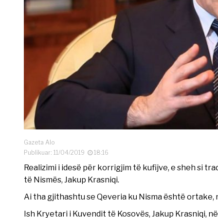
Gazeta Alo
Publikuar: 11/04/2019
18:16
Realizimi i idesë për korrigjim të kufijve, e sheh si t
të Nismës, Jakup Krasniqi.
Ai tha gjithashtu se Qeveria ku Nisma është ortake, 
Ish Kryetari i Kuvendit të Kosovës, Jakup Krasniqi, në