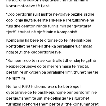
në fuqi dhe ndikon negativisht në furnizimin e
konsumatorëve të tjerë.
“Çdo përdorim i ujit jashtë nevojave bazike, si dhe
çdo lidhje ilegale, është shkelje e rregulloreve në
fuqi dhe dëmton rëndë furnizimin për qytetarët
tjerë”, thuhet në njoftimin e kompanisë.
Kompania ka bërë të ditur se do të intensifikojë
kontrollet në terren dhe ka paralajmëruar masa
ndaj të gjithë keqpërdoruesve.
“Kompania do të rrisë kontrollet dhe ndaj të gjithë
keqpërdoruesve do të merren masa të rrepta,
përfshirë shkyçjen pa paralajmërim”, thuhet më tej
në njoftim.
Në fund, KRU Hidromorava u ka bërë apel
qytetarëve që të bashkëpunojnë për përdorimin e
përgjegjshëm të ujit, me qëllim që të sigurohet
furnizim i qëndrueshëm për të gjithë konsumatorët.