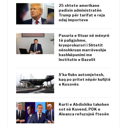
25 shtete amerikane
padisin administratën
Trump për tarifat e reja
ndaj importeve
Pasuria e fituar në mënyrë
të paligjshme,
kryeprokurori i Shtetit
nënshkruan marrëveshje
bashkëpunimi me
Institutin e Bazelit
S’ka fluks automjetesh,
kaq po pritet nëpër kufijtë
e Kosovës
Kurti e Abdixhiku takohen
sot në Kuvend, PDK e
Aleanca refuzojnë ftesën