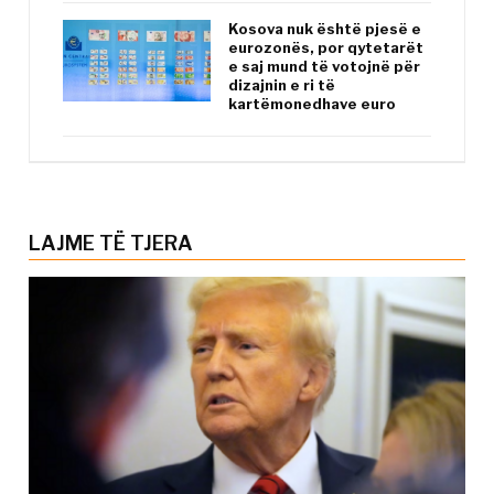
Kosova nuk është pjesë e
eurozonës, por qytetarët
e saj mund të votojnë për
dizajnin e ri të
kartëmonedhave euro
LAJME TË TJERA