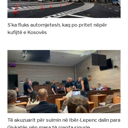
S’ka fluks automjetesh, kaq po pritet nëpër
kufijtë e Kosovës
Të akuzuarit për sulmin në Ibër-Lepenc dalin para
Gjykatës nën masa të rrepta sigurie