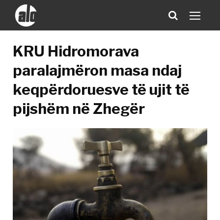
KRU Hidromorava
paralajmëron masa ndaj
keqpërdoruesve të ujit të
pijshëm në Zhegër