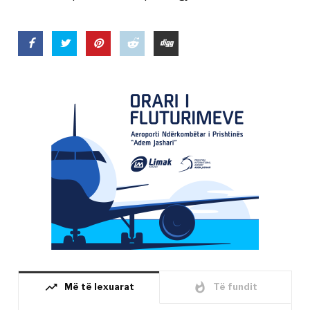
trending_up
whatshot
Më të lexuarat
Të fundit