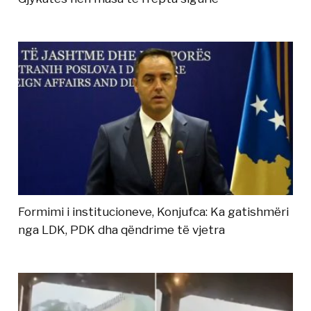
Formimi i institucioneve, Konjufca: Ka gatishmëri
nga LDK, PDK dha qëndrime të vjetra