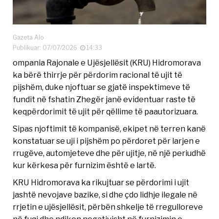
Gazeta Alo
Publikuar: 07/07/2026
14:33
ompania Rajonale e Ujësjellësit (KRU) Hidromorava
ka bërë thirrje për përdorim racional të ujit të
pijshëm, duke njoftuar se gjatë inspektimeve të
fundit në fshatin Zhegër janë evidentuar raste të
keqpërdorimit të ujit për qëllime të paautorizuara.
Sipas njoftimit të kompanisë, ekipet në terren kanë
konstatuar se uji i pijshëm po përdoret për larjen e
rrugëve, automjeteve dhe për ujitje, në një periudhë
kur kërkesa për furnizim është e lartë.
KRU Hidromorava ka rikujtuar se përdorimi i ujit
jashtë nevojave bazike, si dhe çdo lidhje ilegale në
rrjetin e ujësjellësit, përbën shkelje të rregulloreve