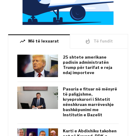
trending_up
whatshot
Më të lexuarat
Të fundit
25 shtete amerikane
padisin administratën
Trump për tarifat e reja
ndaj importeve
Pasuria e fituar në mënyrë
të paligjshme,
kryeprokurori i Shtetit
nënshkruan marrëveshje
bashkëpunimi me
Institutin e Bazelit
Kurti e Abdixhiku takohen