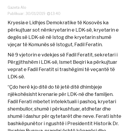
Gazeta Alo
Publikuar: 30/01/2019
13:40
Kryesia e Lidhjes Demokratike të Kosovës ka
përkujtuar sot nënkryetarin e LDK-së, kryetarin e
degës së LDK-së në Istog dhe kryetarin shumë
vjeçar të Komunës së Istogut, Fadil Feratin.
Në 9 vjetorin e vdekjes së Fadil Feratit, sekretari i
Përgjithshëm i LDK-së, Ismet Beqiri ka përkujtuar
veprat e Fadil Feratit si trashëgimi të veçantë të
LDK-së.
“Çdo herë kjo ditë do të jetë ditë dhimbjeje
njëkohësisht krenarie për LDK-në dhe familjen.
Fadil Ferati mbetet intelektuali i pashoq, kryetari
shembullor, shumë i përkushtuar, atdhetar dhe
shumë i dashur për qytetarët dhe neve. Ferati ishte
bashkëpunëtor i ngushtë i Presidentit Historik Dr.
Ibrahim Rugova, prandaj është kënaqësi dhe