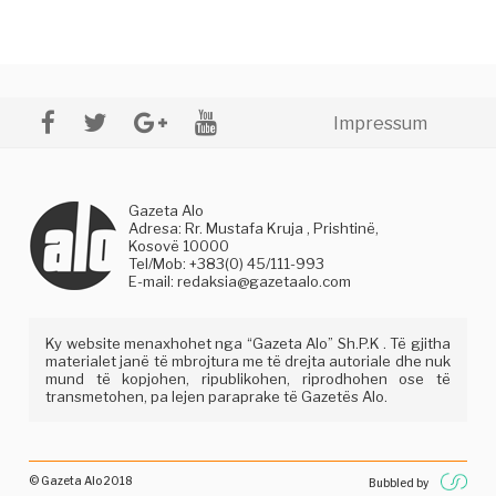
Impressum
Gazeta Alo
Adresa: Rr. Mustafa Kruja , Prishtinë,
Kosovë 10000
Tel/Mob: +383(0) 45/111-993
E-mail:
redaksia@gazetaalo.com
Ky website menaxhohet nga “Gazeta Alo” Sh.P.K . Të gjitha
materialet janë të mbrojtura me të drejta autoriale dhe nuk
mund të kopjohen, ripublikohen, riprodhohen ose të
transmetohen, pa lejen paraprake të Gazetës Alo.
© Gazeta Alo 2018
Bubbled by