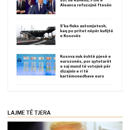
sot në Kuvend, PDK e
Aleanca refuzojnë ftesën
S’ka fluks automjetesh,
kaq po pritet nëpër kufijtë
e Kosovës
Kosova nuk është pjesë e
eurozonës, por qytetarët
e saj mund të votojnë për
dizajnin e ri të
kartëmonedhave euro
LAJME TË TJERA