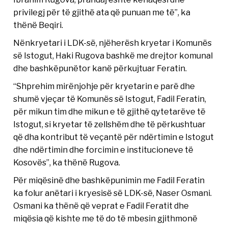
privilegj për të gjithë ata që punuan me të”, ka
thënë Beqiri.
Nënkryetari i LDK-së, njëherësh kryetar i Komunës
së Istogut, Haki Rugova bashkë me drejtor komunal
dhe bashkëpunëtor kanë përkujtuar Feratin.
“Shprehim mirënjohje për kryetarin e parë dhe
shumë vjeçar të Komunës së Istogut, Fadil Feratin,
për mikun tim dhe mikun e të gjithë qytetarëve të
Istogut, si kryetar të zellshëm dhe të përkushtuar
që dha kontribut të veçantë për ndërtimin e Istogut
dhe ndërtimin dhe forcimin e institucioneve të
Kosovës”, ka thënë Rugova.
Për miqësinë dhe bashkëpunimin me Fadil Feratin
ka folur anëtari i kryesisë së LDK-së, Naser Osmani.
Osmani ka thënë që veprat e Fadil Feratit dhe
miqësia që kishte me të do të mbesin gjithmonë