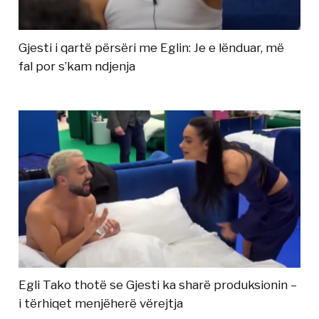
Gjesti i qartë përsëri me Eglin: Je e lënduar, më
fal por s’kam ndjenja
Egli Tako thotë se Gjesti ka sharë produksionin –
i tërhiqet menjëherë vërejtja