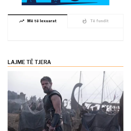
trending_up
whatshot
Më të lexuarat
Të fundit
LAJME TË TJERA