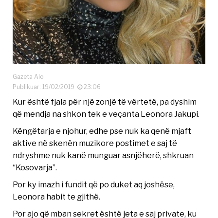
Gazeta Alo
Publikuar: 19/02/2019
23:06
Kur është fjala për një zonjë të vërtetë, pa dyshim
që mendja na shkon tek e veçanta Leonora Jakupi.
Këngëtarja e njohur, edhe pse nuk ka qenë mjaft
aktive në skenën muzikore postimet e saj të
ndryshme nuk kanë munguar asnjëherë, shkruan
“Kosovarja”.
Por ky imazh i fundit që po duket aq joshëse,
Leonora habit te gjithë.
Por ajo që mban sekret është jeta e saj private, ku