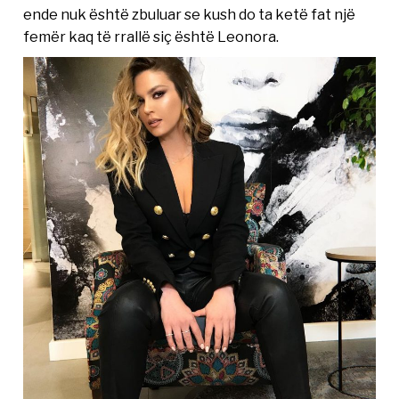
ende nuk është zbuluar se kush do ta ketë fat një
femër kaq të rrallë siç është Leonora.