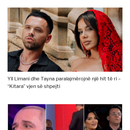
Yll Limani dhe Tayna paralajmërojnë një hit të ri –
“Kitara” vjen së shpejti