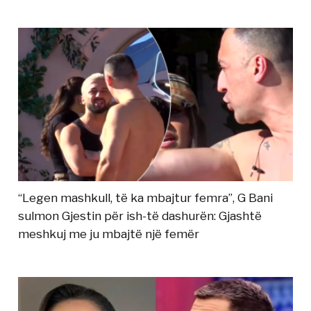
“Legen mashkull, të ka mbajtur femra”, G Bani
sulmon Gjestin për ish-të dashurën: Gjashtë
meshkuj me ju mbajtë një femër