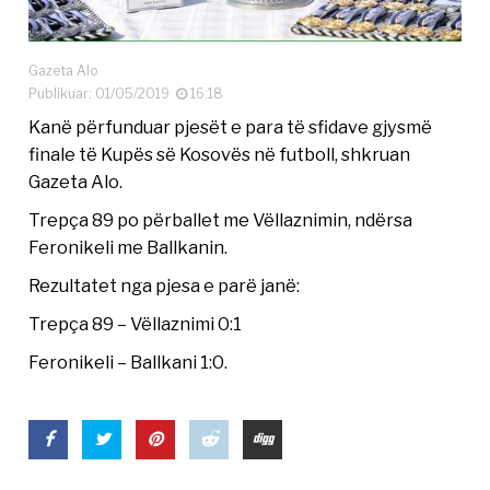
Gazeta Alo
Publikuar: 01/05/2019
16:18
Kanë përfunduar pjesët e para të sfidave gjysmë
finale të Kupës së Kosovës në futboll, shkruan
Gazeta Alo.
Trepça 89 po përballet me Vëllaznimin, ndërsa
Feronikeli me Ballkanin.
Rezultatet nga pjesa e parë janë:
Trepça 89 – Vëllaznimi 0:1
Feronikeli – Ballkani 1:0.