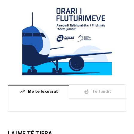
trending_up
whatshot
Më të lexuarat
Të fundit
LAJME TË TJERA