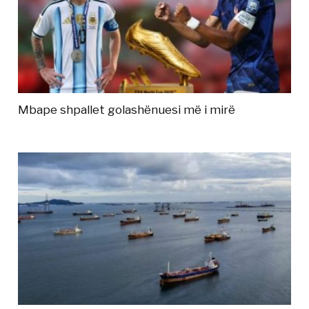
Mbape shpallet golashënuesi më i mirë