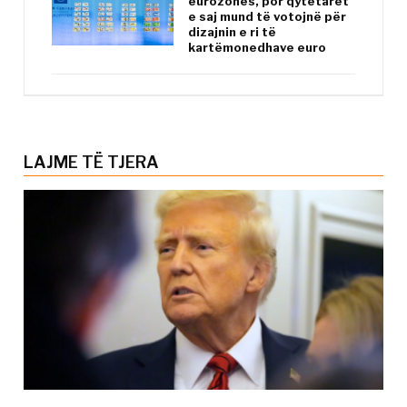
eurozonës, por qytetarët
e saj mund të votojnë për
dizajnin e ri të
kartëmonedhave euro
LAJME TË TJERA