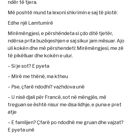
ndër të tjera.
Më poshtë mund ta lexoni shkrimin e saj të plotë:
Edhe një Lamtumirë
Mirëmëngjesi, e përshëndeta si çdo ditë tjetër,
ndërsa prita buzëqeshjen e saj sikur jam mësuar. Ajo
uli kokën dhe më përshendeti: Mirëmëngjesi, me zë
të pikëlluar dhe kokën e ulur.
– Si je sot? E pyeta
– Mirë me thënë, ma ktheu
– Pse, çfarë ndodhi? vazhdova unë
– U nisë djali për Francë, sot në mëngjës, më
treguan se është nisur me disa lidhje, e puna e pret
atje
– E familjen? Çfarë po ndodhë me gruan dhe vajzat?
E pyeta unë