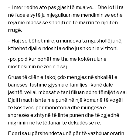
– I merr edhe ato pas gjashtë muajve…. Dhe loti i ra
në faqe e sytë ju mjegulluan me mendimin se edhe
reja me mbesa së shpejti do të marrin të njejtën
rrugë.
– Hajt se bëhet mire, u mundova ta ngushollëj unë,
kthehet djali e ndoshta edhe ju shkoni e vizitoni.
-po, po dikur bohët me tha me kokën ulur e
mosbesimin në zërin e saj.
Gruas të cilën e takoj çdo mëngjes në shkallët e
banesës, tashmë gjysma e familjes i kanë dalë
jashtë, vëllai, mbesat e tani filluan edhe fëmijët e saj.
Djali i madh ishte me punë në një komunë të vogël
të Kosovës, por monotonia dhe mungesa e
shpresës e shtynë të linte punën dhe të zgjedhë
migrimin në këtë Janar të dekadës së re.
E deri sa u përshendeta unë për të vazhduar orarin