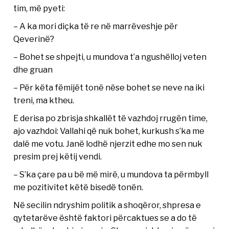
tim, më pyeti:
– A ka mori diçka të re në marrëveshje për
Qeverinë?
– Bohet se shpejti, u mundova t’a ngushëlloj veten
dhe gruan
– Për këta fëmijët tonë nëse bohet se neve na iki
treni, ma ktheu.
E derisa po zbrisja shkallët të vazhdoj rrugën time,
ajo vazhdoi: Vallahi që nuk bohet, kurkush s’ka me
dalë me votu. Janë lodhë njerzit edhe mo sen nuk
presim prej këtij vendi.
– S’ka çare pa u bë më mirë, u mundova ta përmbyll
me pozitivitet këtë bisedë tonën.
Në secilin ndryshim politik a shoqëror, shpresa e
qytetarëve është faktori përcaktues se a do të