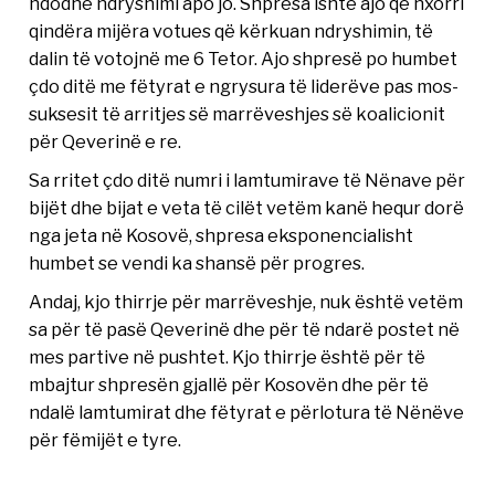
ndodhë ndryshimi apo jo. Shpresa ishte ajo që nxorri
qindëra mijëra votues që kërkuan ndryshimin, të
dalin të votojnë me 6 Tetor. Ajo shpresë po humbet
çdo ditë me fëtyrat e ngrysura të liderëve pas mos-
suksesit të arritjes së marrëveshjes së koalicionit
për Qeverinë e re.
Sa rritet çdo ditë numri i lamtumirave të Nënave për
bijët dhe bijat e veta të cilët vetëm kanë hequr dorë
nga jeta në Kosovë, shpresa eksponencialisht
humbet se vendi ka shansë për progres.
Andaj, kjo thirrje për marrëveshje, nuk është vetëm
sa për të pasë Qeverinë dhe për të ndarë postet në
mes partive në pushtet. Kjo thirrje është për të
mbajtur shpresën gjallë për Kosovën dhe për të
ndalë lamtumirat dhe fëtyrat e përlotura të Nënëve
për fëmijët e tyre.