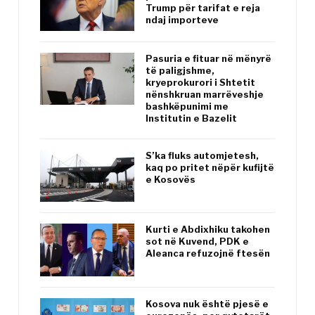
Trump për tarifat e reja
ndaj importeve
Pasuria e fituar në mënyrë
të paligjshme,
kryeprokurori i Shtetit
nënshkruan marrëveshje
bashkëpunimi me
Institutin e Bazelit
S’ka fluks automjetesh,
kaq po pritet nëpër kufijtë
e Kosovës
Kurti e Abdixhiku takohen
sot në Kuvend, PDK e
Aleanca refuzojnë ftesën
Kosova nuk është pjesë e