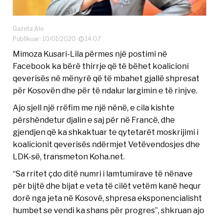
Gazeta Alo
Publikuar: 10/01/2020
14:07
Mimoza Kusari-Lila përmes një postimi në
Facebook ka bërë thirrje që të bëhet koalicioni
qeverisës në mënyrë që të mbahet gjallë shpresat
për Kosovën dhe për të ndalur largimin e të rinjve.
Ajo sjell një rrëfim me një nënë, e cila kishte
përshëndetur djalin e saj për në Francë, dhe
gjendjen që ka shkaktuar te qytetarët moskrijimi i
koalicionit qeverisës ndërmjet Vetëvendosjes dhe
LDK-së, transmeton Koha.net.
“Sa rritet çdo ditë numri i lamtumirave të nënave
për bijtë dhe bijat e veta të cilët vetëm kanë hequr
dorë nga jeta në Kosovë, shpresa eksponencialisht
humbet se vendi ka shans për progres”, shkruan ajo