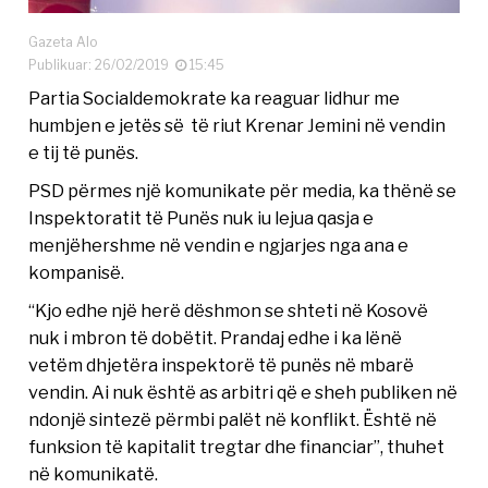
Gazeta Alo
Publikuar: 26/02/2019
15:45
Partia Socialdemokrate ka reaguar lidhur me
humbjen e jetës së të riut Krenar Jemini në vendin
e tij të punës.
PSD përmes një komunikate për media, ka thënë se
Inspektoratit të Punës nuk iu lejua qasja e
menjëhershme në vendin e ngjarjes nga ana e
kompanisë.
“Kjo edhe një herë dëshmon se shteti në Kosovë
nuk i mbron të dobëtit. Prandaj edhe i ka lënë
vetëm dhjetëra inspektorë të punës në mbarë
vendin. Ai nuk është as arbitri që e sheh publiken në
ndonjë sintezë përmbi palët në konflikt. Është në
funksion të kapitalit tregtar dhe financiar”, thuhet
në komunikatë.