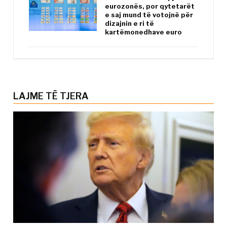
eurozonës, por qytetarët
e saj mund të votojnë për
dizajnin e ri të
kartëmonedhave euro
LAJME TË TJERA