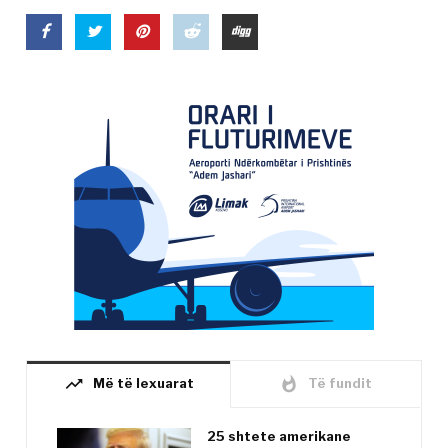
trending_up
whatshot
Më të lexuarat
Të fundit
25 shtete amerikane