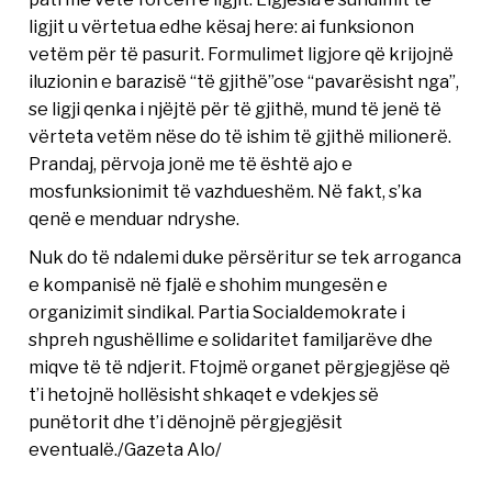
ligjit u vërtetua edhe kësaj here: ai funksionon
vetëm për të pasurit. Formulimet ligjore që krijojnë
iluzionin e barazisë “të gjithë”ose “pavarësisht nga”,
se ligji qenka i njëjtë për të gjithë, mund të jenë të
vërteta vetëm nëse do të ishim të gjithë milionerë.
Prandaj, përvoja jonë me të është ajo e
mosfunksionimit të vazhdueshëm. Në fakt, s’ka
qenë e menduar ndryshe.
Nuk do të ndalemi duke përsëritur se tek arroganca
e kompanisë në fjalë e shohim mungesën e
organizimit sindikal. Partia Socialdemokrate i
shpreh ngushëllime e solidaritet familjarëve dhe
miqve të të ndjerit. Ftojmë organet përgjegjëse që
t’i hetojnë hollësisht shkaqet e vdekjes së
punëtorit dhe t’i dënojnë përgjegjësit
eventualë./Gazeta Alo/