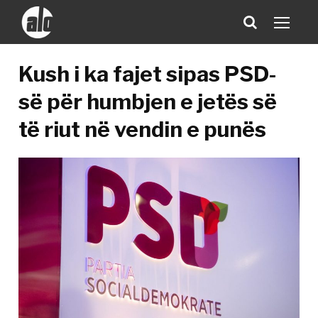
Kush i ka fajet sipas PSD-
së për humbjen e jetës së
të riut në vendin e punës