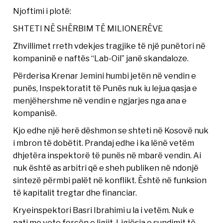
Njoftimi i plotë:
SHTETI NË SHËRBIM TË MILIONERËVE
Zhvillimet rreth vdekjes tragjike të një punëtori në
kompaninë e naftës “Lab-Oil” janë skandaloze.
Përderisa Krenar Jemini humbi jetën në vendin e
punës, Inspektoratit të Punës nuk iu lejua qasja e
menjëhershme në vendin e ngjarjes nga ana e
kompanisë.
Kjo edhe një herë dëshmon se shteti në Kosovë nuk
i mbron të dobëtit. Prandaj edhe i ka lënë vetëm
dhjetëra inspektorë të punës në mbarë vendin. Ai
nuk është as arbitri që e sheh publiken në ndonjë
sintezë përmbi palët në konflikt. Është në funksion
të kapitalit tregtar dhe financiar.
Kryeinspektori Basri Ibrahimi u la i vetëm. Nuk e
pati me vete forcën e ligjit. Ligjësia e sundimit të