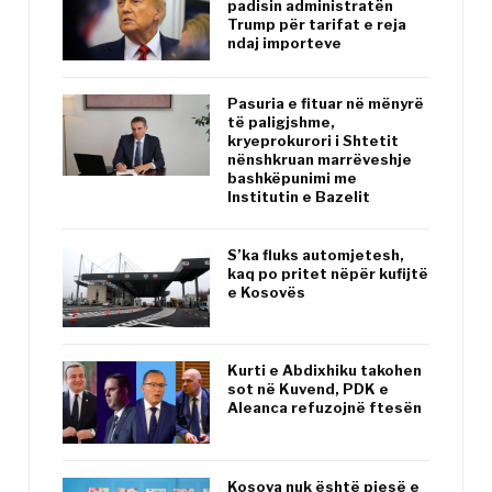
padisin administratën
Trump për tarifat e reja
ndaj importeve
Pasuria e fituar në mënyrë
të paligjshme,
kryeprokurori i Shtetit
nënshkruan marrëveshje
bashkëpunimi me
Institutin e Bazelit
S’ka fluks automjetesh,
kaq po pritet nëpër kufijtë
e Kosovës
Kurti e Abdixhiku takohen
sot në Kuvend, PDK e
Aleanca refuzojnë ftesën
Kosova nuk është pjesë e