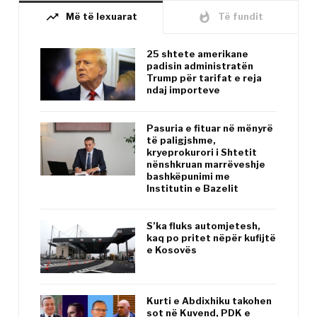
trending_up
whatshot
Më të lexuarat
Të fundit
25 shtete amerikane
padisin administratën
Trump për tarifat e reja
ndaj importeve
Pasuria e fituar në mënyrë
të paligjshme,
kryeprokurori i Shtetit
nënshkruan marrëveshje
bashkëpunimi me
Institutin e Bazelit
S’ka fluks automjetesh,
kaq po pritet nëpër kufijtë
e Kosovës
Kurti e Abdixhiku takohen
sot në Kuvend, PDK e