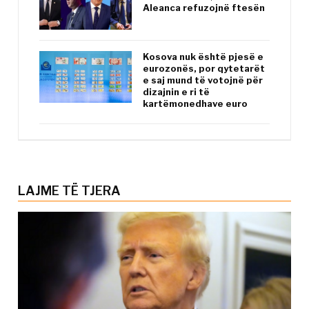
Aleanca refuzojnë ftesën
Kosova nuk është pjesë e
eurozonës, por qytetarët
e saj mund të votojnë për
dizajnin e ri të
kartëmonedhave euro
LAJME TË TJERA