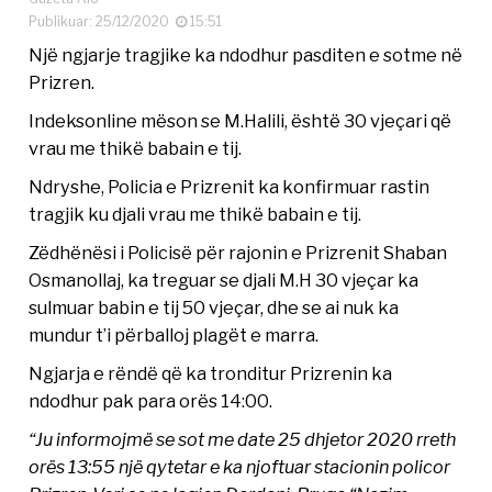
Publikuar: 25/12/2020
15:51
Një ngjarje tragjike ka ndodhur pasditen e sotme në
Prizren.
Indeksonline mëson se M.Halili, është 30 vjeçari që
vrau me thikë babain e tij.
Ndryshe, Policia e Prizrenit ka konfirmuar rastin
tragjik ku djali vrau me thikë babain e tij.
Zëdhënësi i Policisë për rajonin e Prizrenit Shaban
Osmanollaj, ka treguar se djali M.H 30 vjeçar ka
sulmuar babin e tij 50 vjeçar, dhe se ai nuk ka
mundur t’i përballoj plagët e marra.
Ngjarja e rëndë që ka tronditur Prizrenin ka
ndodhur pak para orës 14:00.
“Ju informojmë se sot me date 25 dhjetor 2020 rreth
orës 13:55 një qytetar e ka njoftuar stacionin policor