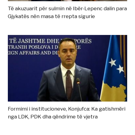
Të akuzuarit për sulmin në Ibër-Lepenc dalin para
Gjykatës nën masa të rrepta sigurie
Formimi i institucioneve, Konjufca: Ka gatishmëri
nga LDK, PDK dha qëndrime të vjetra