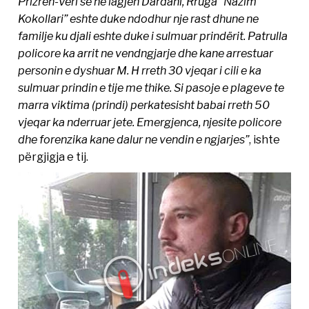
Prizren-Veri se ne lagjen Dardani, Rruga “Nazim
Kokollari” eshte duke ndodhur nje rast dhune ne
familje ku djali eshte duke i sulmuar prindërit. Patrulla
policore ka arrit ne vendngjarje dhe kane arrestuar
personin e dyshuar M. H rreth 30 vjeqar i cili e ka
sulmuar prindin e tije me thike. Si pasoje e plageve te
marra viktima (prindi) perkatesisht babai rreth 50
vjeqar ka nderruar jete. Emergjenca, njesite policore
dhe forenzika kane dalur ne vendin e ngjarjes”
, ishte
përgjigja e tij.