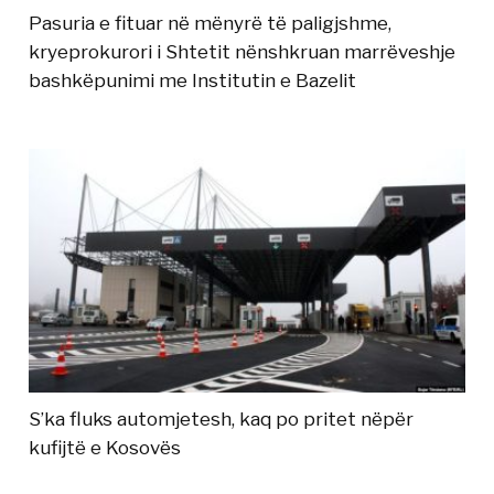
Pasuria e fituar në mënyrë të paligjshme,
kryeprokurori i Shtetit nënshkruan marrëveshje
bashkëpunimi me Institutin e Bazelit
S’ka fluks automjetesh, kaq po pritet nëpër
kufijtë e Kosovës