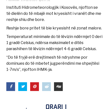
Instituti Hidrometeorologjik i Kosovës, njofton se
të dielën do të mbajë mot kryesisht i vranët dhe me
reshje shiu dhe bore.
Reshje bore pritet të bie kryesisht në zonat malore.
Temperaturat minimale do të lëvizin ndërmjet 0 deri
1 gradë Celsius, ndërsa maksimalet e ditës
parashihen të lëvizin ndërmjet 4-6 gradë Celsius.
“Do të fryjë erë drejtimesh të ndryshme por
dominues do të mbetet jugperëndimi me shpejtësi
1-7m/s”, njofton IHMK-ja.