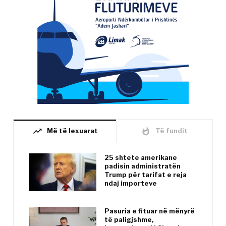
trending_up
whatshot
Më të lexuarat
Të fundit
25 shtete amerikane
padisin administratën
Trump për tarifat e reja
ndaj importeve
Pasuria e fituar në mënyrë
të paligjshme,