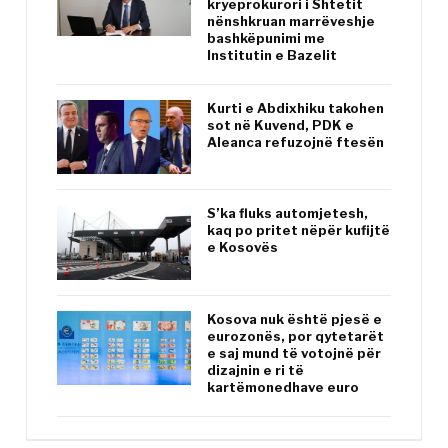
kryeprokurori i Shtetit
nënshkruan marrëveshje
bashkëpunimi me
Institutin e Bazelit
Kurti e Abdixhiku takohen
sot në Kuvend, PDK e
Aleanca refuzojnë ftesën
S’ka fluks automjetesh,
kaq po pritet nëpër kufijtë
e Kosovës
Kosova nuk është pjesë e
eurozonës, por qytetarët
e saj mund të votojnë për
dizajnin e ri të
kartëmonedhave euro