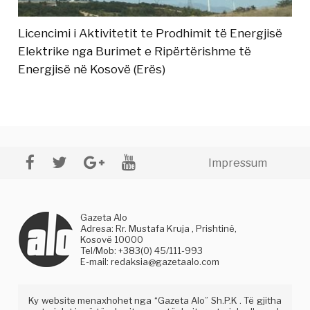
Licencimi i Aktivitetit te Prodhimit të Energjisë
Elektrike nga Burimet e Ripërtërishme të
Energjisë në Kosovë (Erës)
Impressum
Gazeta Alo
Adresa: Rr. Mustafa Kruja , Prishtinë,
Kosovë 10000
Tel/Mob: +383(0) 45/111-993
E-mail:
redaksia@gazetaalo.com
Ky website menaxhohet nga “Gazeta Alo” Sh.P.K . Të gjitha