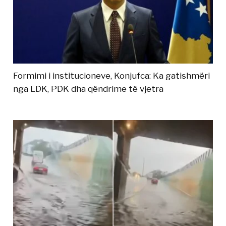
Formimi i institucioneve, Konjufca: Ka gatishmëri
nga LDK, PDK dha qëndrime të vjetra