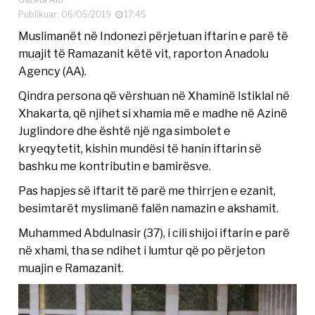
Publikuar: 06/05/2019
17:45
Muslimanët në Indonezi përjetuan iftarin e parë të
muajit të Ramazanit këtë vit, raporton Anadolu
Agency (AA).
Qindra persona që vërshuan në Xhaminë Istiklal në
Xhakarta, që njihet si xhamia më e madhe në Azinë
Juglindore dhe është një nga simbolet e
kryeqytetit, kishin mundësi të hanin iftarin së
bashku me kontributin e bamirësve.
Pas hapjes së iftarit të parë me thirrjen e ezanit,
besimtarët myslimanë falën namazin e akshamit.
Muhammed Abdulnasir (37), i cili shijoi iftarin e parë
në xhami, tha se ndihet i lumtur që po përjeton
muajin e Ramazanit.