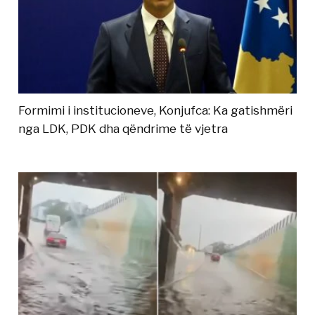
Formimi i institucioneve, Konjufca: Ka gatishmëri
nga LDK, PDK dha qëndrime të vjetra