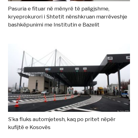
Pasuria e fituar në mënyrë të paligjshme,
kryeprokurori i Shtetit nënshkruan marrëveshje
bashkëpunimi me Institutin e Bazelit
S’ka fluks automjetesh, kaq po pritet nëpër
kufijtë e Kosovës