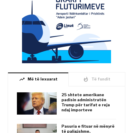
trending_up
whatshot
Më të lexuarat
Të fundit
25 shtete amerikane
padisin administratën
Trump për tarifat e reja
ndaj importeve
Pasuria e fituar në mënyrë
të paligjshme,