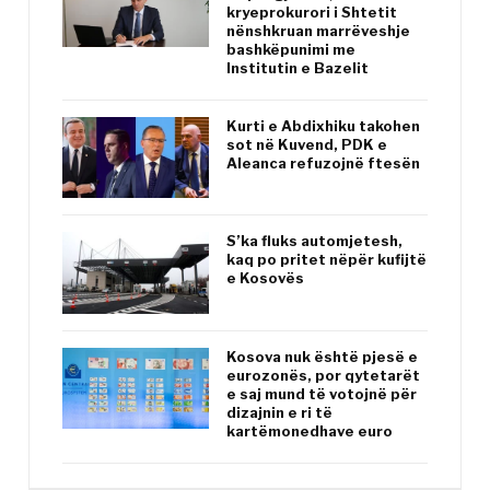
kryeprokurori i Shtetit
nënshkruan marrëveshje
bashkëpunimi me
Institutin e Bazelit
Kurti e Abdixhiku takohen
sot në Kuvend, PDK e
Aleanca refuzojnë ftesën
S’ka fluks automjetesh,
kaq po pritet nëpër kufijtë
e Kosovës
Kosova nuk është pjesë e
eurozonës, por qytetarët
e saj mund të votojnë për
dizajnin e ri të
kartëmonedhave euro