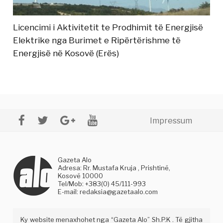
Licencimi i Aktivitetit te Prodhimit të Energjisë
Elektrike nga Burimet e Ripërtërishme të
Energjisë në Kosovë (Erës)
Impressum
Gazeta Alo
Adresa: Rr. Mustafa Kruja , Prishtinë,
Kosovë 10000
Tel/Mob: +383(0) 45/111-993
E-mail:
redaksia@gazetaalo.com
Ky website menaxhohet nga “Gazeta Alo” Sh.P.K . Të gjitha