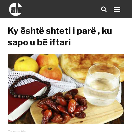
Ky është shteti i parë , ku
sapo u bë iftari
Gazeta Alo