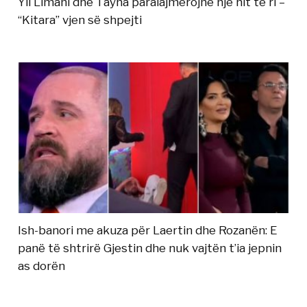
Yll Limani dhe Tayna paralajmërojnë një hit të ri –
“Kitara” vjen së shpejti
Ish-banori me akuza për Laertin dhe Rozanën: E
panë të shtrirë Gjestin dhe nuk vajtën t’ia jepnin
as dorën