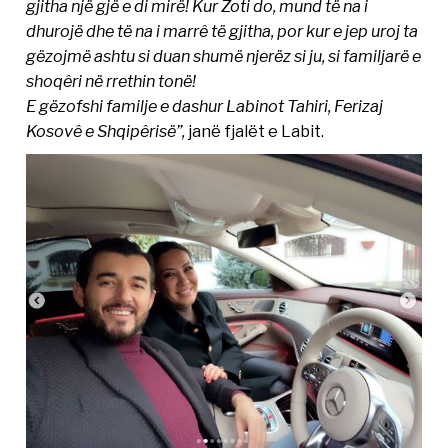
gjitha një gjë e di mirë! Kur Zoti do, mund të na i
dhurojë dhe të na i marrê të gjitha, por kur e jep uroj ta
gëzojmë ashtu si duan shumë njerëz si ju, si familjarë e
shoqêri në rrethin tonë!
E gëzofshi familje e dashur Labinot Tahiri, Ferizaj
Kosovê e Shqipêrisë”,
janë fjalët e Labit.