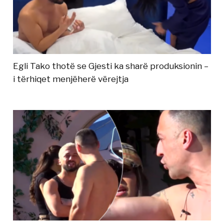
Egli Tako thotë se Gjesti ka sharë produksionin –
i tërhiqet menjëherë vërejtja