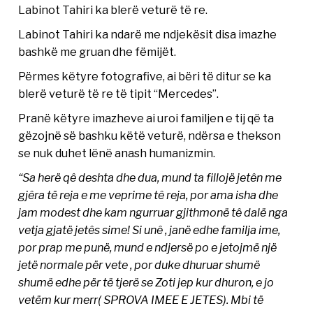
Labinot Tahiri ka blerë veturë të re.
Labinot Tahiri ka ndarë me ndjekësit disa imazhe
bashkë me gruan dhe fëmijët.
Përmes këtyre fotografive, ai bëri të ditur se ka
blerë veturë të re të tipit “Mercedes”.
Pranë këtyre imazheve ai uroi familjen e tij që ta
gëzojnë së bashku këtë veturë, ndërsa e thekson
se nuk duhet lënë anash humanizmin.
“Sa herë qê deshta dhe dua, mund ta fillojë jetên me
gjêra të reja e me veprime tê reja, por ama isha dhe
jam modest dhe kam ngurruar gjithmonë tê dalë nga
vetja gjatë jetês sime! Si unê , janë edhe familja ime,
por prap me punë, mund e ndjersë po e jetojmë një
jetë normale për vete , por duke dhuruar shumë
shumë edhe për të tjerë se Zoti jep kur dhuron, e jo
vetëm kur merr( SPROVA IMEE E JETES). Mbi të