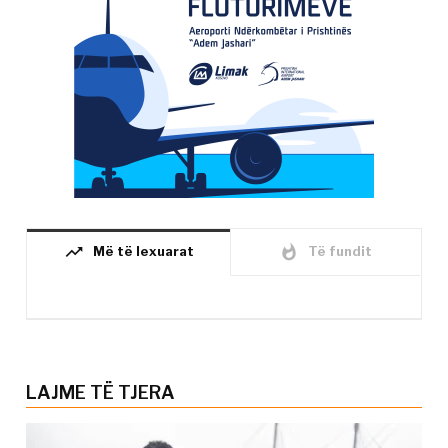
trending_up
whatshot
Më të lexuarat
Të fundit
LAJME TË TJERA