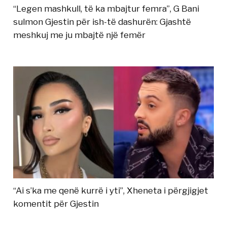
“Legen mashkull, të ka mbajtur femra”, G Bani
sulmon Gjestin për ish-të dashurën: Gjashtë
meshkuj me ju mbajtë një femër
“Ai s’ka me qenë kurrë i yti”, Xheneta i përgjigjet
komentit për Gjestin