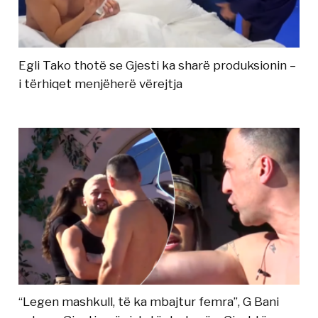
Egli Tako thotë se Gjesti ka sharë produksionin –
i tërhiqet menjëherë vërejtja
“Legen mashkull, të ka mbajtur femra”, G Bani