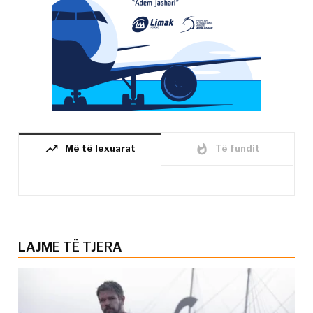
trending_up
whatshot
Më të lexuarat
Të fundit
LAJME TË TJERA