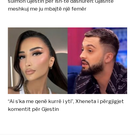
sulmon Gjestin për ish-të dashurën: Gjashtë
meshkuj me ju mbajtë një femër
“Ai s’ka me qenë kurrë i yti”, Xheneta i përgjigjet
komentit për Gjestin