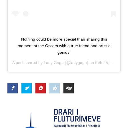
Nothing could be more special than sharing this
moment at the Oscars with a true friend and artistic
genius.
A post shared by
Lady Gaga
(@ladygaga) on
Feb 25, 2019 at 6:36pm PST