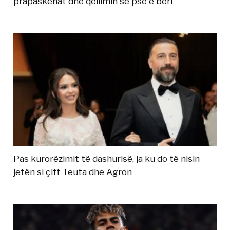
prapaskenat dhe qëllimin se pse e bëri
Pas kurorëzimit të dashurisë, ja ku do të nisin
jetën si çift Teuta dhe Agron