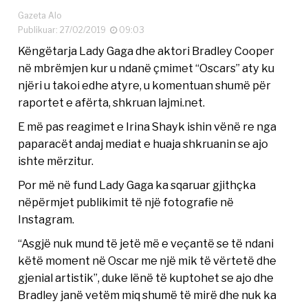
Gazeta Alo
Publikuar: 27/02/2019
09:03
Këngëtarja Lady Gaga dhe aktori Bradley Cooper
në mbrëmjen kur u ndanë çmimet “Oscars” aty ku
njëri u takoi edhe atyre, u komentuan shumë për
raportet e afërta, shkruan lajmi.net.
E më pas reagimet e Irina Shayk ishin vënë re nga
paparacët andaj mediat e huaja shkruanin se ajo
ishte mërzitur.
Por më në fund Lady Gaga ka sqaruar gjithçka
nëpërmjet publikimit të një fotografie në
Instagram.
“Asgjë nuk mund të jetë më e veçantë se të ndani
këtë moment në Oscar me një mik të vërtetë dhe
gjenial artistik”, duke lënë të kuptohet se ajo dhe
Bradley janë vetëm miq shumë të mirë dhe nuk ka