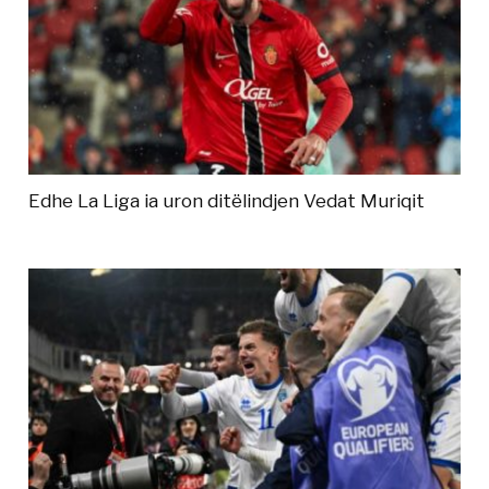
Edhe La Liga ia uron ditëlindjen Vedat Muriqit