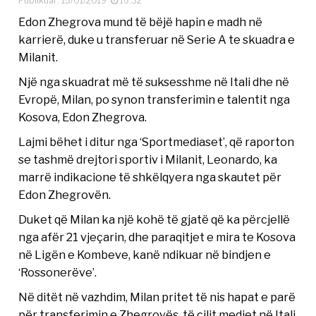
Publikuar: 15/01/2019
16:32
Edon Zhegrova mund të bëjë hapin e madh në
karrierë, duke u transferuar në Serie A te skuadra e
Milanit.
Një nga skuadrat më të suksesshme në Itali dhe në
Evropë, Milan, po synon transferimin e talentit nga
Kosova, Edon Zhegrova.
Lajmi bëhet i ditur nga ‘Sportmediaset’, që raporton
se tashmë drejtori sportiv i Milanit, Leonardo, ka
marrë indikacione të shkëlqyera nga skautet për
Edon Zhegrovën.
Duket që Milan ka një kohë të gjatë që ka përcjellë
nga afër 21 vjeçarin, dhe paraqitjet e mira te Kosova
në Ligën e Kombeve, kanë ndikuar në bindjen e
‘Rossonerëve’.
Në ditët në vazhdim, Milan pritet të nis hapat e parë
për transferimin e Zhegrovës, të cilit mediet në Itali