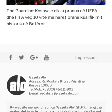
The Guardian: Kosova e cila u pranua në UEFA
dhe FIFA veç 10 vite më herët pranë kualifikimit
historik në Botëror
Impressum
Gazeta Alo
Adresa: Rr. Mustafa Kruja , Prishtinë,
Kosovë 10000
Tel/Mob: +383(0) 45/111-993
E-mail:
redaksia@gazetaalo.com
Ky website menaxhohet nga “Gazeta Alo” Sh.P.K . Të gjitha
materialet janë të mbrojtura me të drejta autoriale dhe nuk