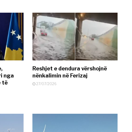
e,
Reshjet e dendura vërshojnë
i nga
nënkalimin në Ferizaj
 të
27/07/2026