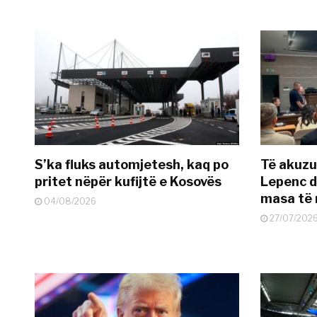
S’ka fluks automjetesh, kaq po
Të akuzua
pritet nëpër kufijtë e Kosovës
Lepenc d
masa të 
04/08/2026
27/07/202