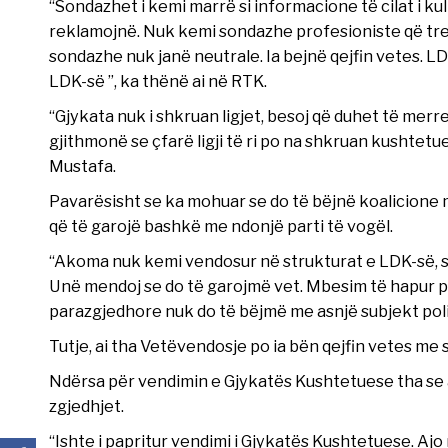
“Sondazhet i kemi marrë si informacione të cilat i ku
reklamojnë. Nuk kemi sondazhe profesioniste që treg
sondazhe nuk janë neutrale. Ia bejnë qejfin vetes. LD
LDK-së ”, ka thënë ai në RTK.
“Gjykata nuk i shkruan ligjet, besoj që duhet të merr
gjithmonë se çfarë ligji të ri po na shkruan kushtetue
Mustafa.
Pavarësisht se ka mohuar se do të bëjnë koalicione 
që të garojë bashkë me ndonjë parti të vogël.
“Akoma nuk kemi vendosur në strukturat e LDK-së, se
Unë mendoj se do të garojmë vet. Mbesim të hapur pë
parazgjedhore nuk do të bëjmë me asnjë subjekt poli
Tutje, ai tha Vetëvendosje po ia bën qejfin vetes me
Ndërsa për vendimin e Gjykatës Kushtetuese tha se a
zgjedhjet.
“Ishte i papritur vendimi i Gjykatës Kushtetuese. Ajo 