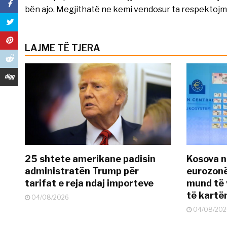
bën ajo. Megjithatë ne kemi vendosur ta respektojm
LAJME TË TJERA
25 shtete amerikane padisin
Kosova n
administratën Trump për
eurozonë
tarifat e reja ndaj importeve
mund të v
të kart
04/08/2026
04/08/202