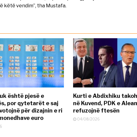
ë këtë vendim”, tha Mustafa.
uk është pjesë e
Kurti e Abdixhiku tako
s, por qytetarët e saj
në Kuvend, PDK e Alea
otojnë për dizajnin e ri
refuzojnë ftesën
ëmonedhave euro
04/08/2026
6