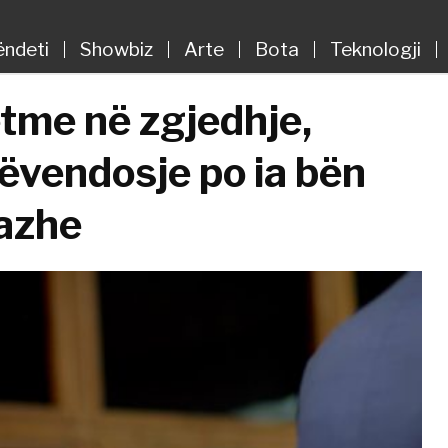
ëndeti
Showbiz
Arte
Bota
Teknologji
etme në zgjedhje,
ëvendosje po ia bën
dazhe