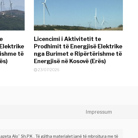
te
Licencimi i Aktivitetit te
Elektrike
Prodhimit të Energjisë Elektrike
rishme të
nga Burimet e Ripërtërishme të
ës)
Energjisë në Kosovë (Erës)
23/07/2026
Impressum
eta Alo” Sh.P.K . Të gjitha materialet janë të mbrojtura me të