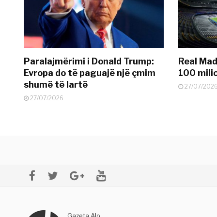
Paralajmërimi i Donald Trump:
Real Madr
Evropa do të paguajë një çmim
100 mili
shumë të lartë
27/07/202
27/07/2026
Gazeta Alo