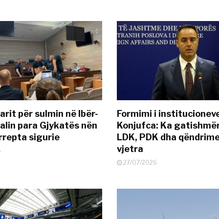
rit për sulmin në Ibër-
Formimi i institucionev
alin para Gjykatës nën
Konjufca: Ka gatishmër
rrepta sigurie
LDK, PDK dha qëndrime
vjetra
6
27/07/2026