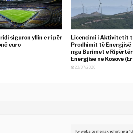
idi siguron yllin e ri për
Licencimi i Aktivitetit 
onë euro
Prodhimit të Energjisë 
nga Burimet e Ripërtë
6
Energjisë në Kosovë (Er
23/07/2026
Ky website menaxhohet nga “Gaz