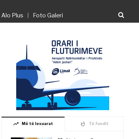
Alo Plus
Foto Galeri
trending_up
whatshot
Më të lexuarat
Të fundit