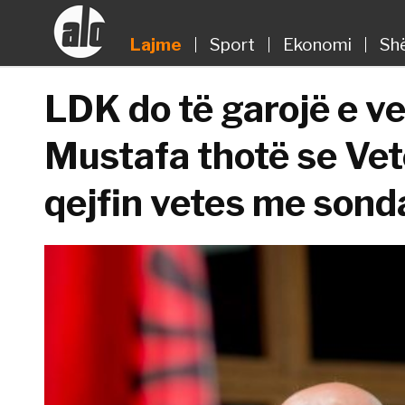
Lajme
Sport
Ekonomi
Sh
LDK do të garojë e v
Mustafa thotë se Vet
qejfin vetes me son