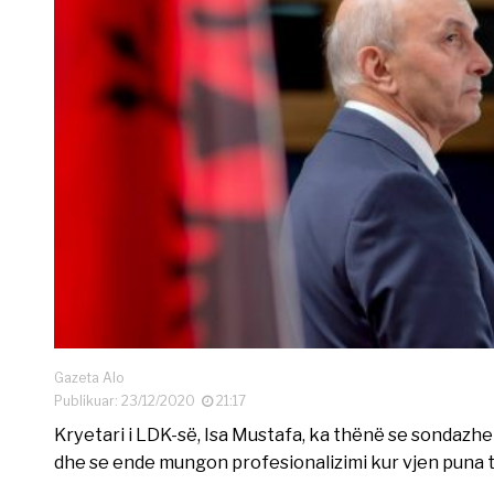
Gazeta Alo
Publikuar: 23/12/2020
21:17
Kryetari i LDK-së, Isa Mustafa, ka thënë se sondazhet
dhe se ende mungon profesionalizimi kur vjen puna 