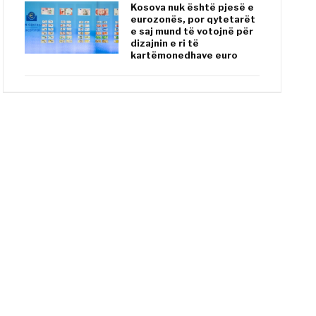
Kosova nuk është pjesë e
eurozonës, por qytetarët
e saj mund të votojnë për
dizajnin e ri të
kartëmonedhave euro