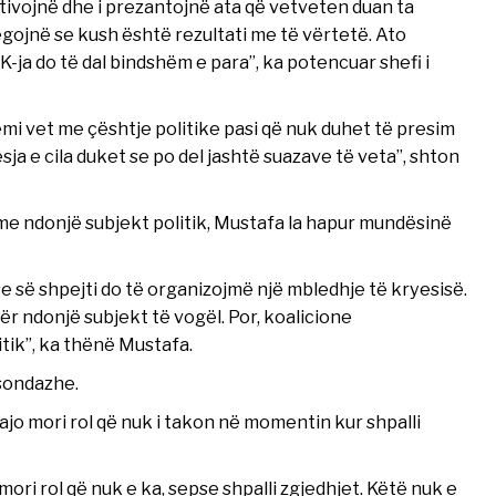
ltivojnë dhe i prezantojnë ata që vetveten duan ta
ojnë se kush është rezultati me të vërtetë. Ato
K-ja do të dal bindshëm e para”, ka potencuar shefi i
emi vet me çështje politike pasi që nuk duhet të presim
sja e cila duket se po del jashtë suazave të veta”, shton
me ndonjë subjekt politik, Mustafa la hapur mundësinë
 së shpejti do të organizojmë një mbledhje të kryesisë.
r ndonjë subjekt të vogël. Por, koalicione
tik”, ka thënë Mustafa.
 sondazhe.
jo mori rol që nuk i takon në momentin kur shpalli
mori rol që nuk e ka, sepse shpalli zgjedhjet. Këtë nuk e