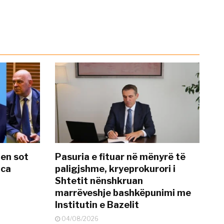
hen sot
Pasuria e fituar në mënyrë të
nca
paligjshme, kryeprokurori i
Shtetit nënshkruan
marrëveshje bashkëpunimi me
Institutin e Bazelit
04/08/2026