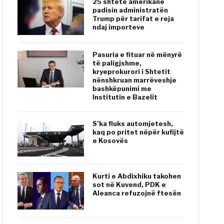
25 shtete amerikane
padisin administratën
Trump për tarifat e reja
ndaj importeve
Pasuria e fituar në mënyrë
të paligjshme,
kryeprokurori i Shtetit
nënshkruan marrëveshje
bashkëpunimi me
Institutin e Bazelit
S’ka fluks automjetesh,
kaq po pritet nëpër kufijtë
e Kosovës
Kurti e Abdixhiku takohen
sot në Kuvend, PDK e
Aleanca refuzojnë ftesën