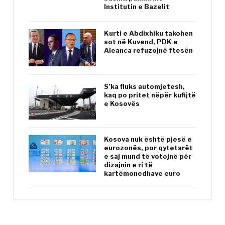
Institutin e Bazelit
Kurti e Abdixhiku takohen
sot në Kuvend, PDK e
Aleanca refuzojnë ftesën
S’ka fluks automjetesh,
kaq po pritet nëpër kufijtë
e Kosovës
Kosova nuk është pjesë e
eurozonës, por qytetarët
e saj mund të votojnë për
dizajnin e ri të
kartëmonedhave euro