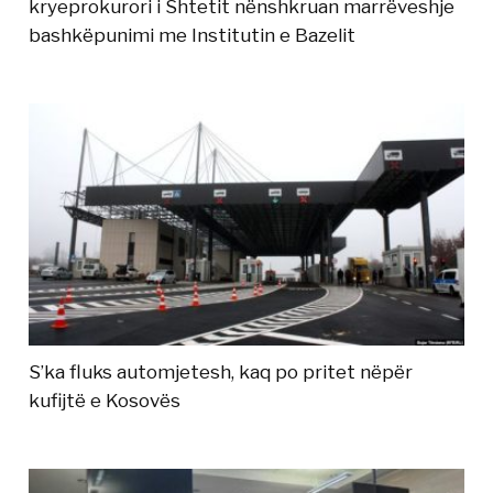
kryeprokurori i Shtetit nënshkruan marrëveshje
bashkëpunimi me Institutin e Bazelit
S’ka fluks automjetesh, kaq po pritet nëpër
kufijtë e Kosovës