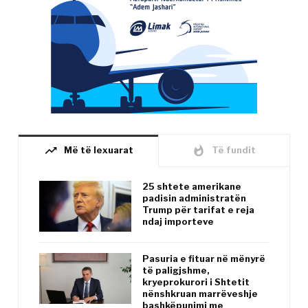
trending_up
whatshot
Më të lexuarat
Të fundit
25 shtete amerikane
padisin administratën
Trump për tarifat e reja
ndaj importeve
Pasuria e fituar në mënyrë
të paligjshme,
kryeprokurori i Shtetit
nënshkruan marrëveshje
bashkëpunimi me