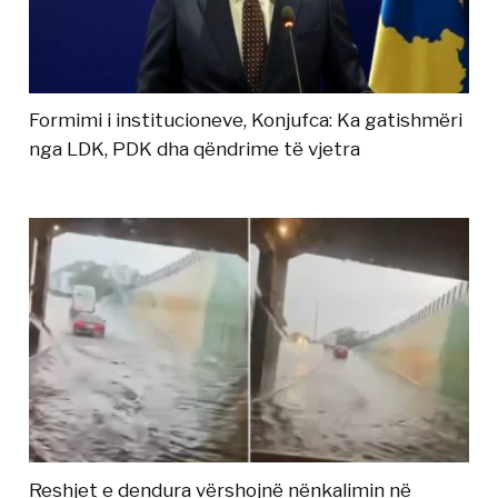
Formimi i institucioneve, Konjufca: Ka gatishmëri
nga LDK, PDK dha qëndrime të vjetra
Reshjet e dendura vërshojnë nënkalimin në