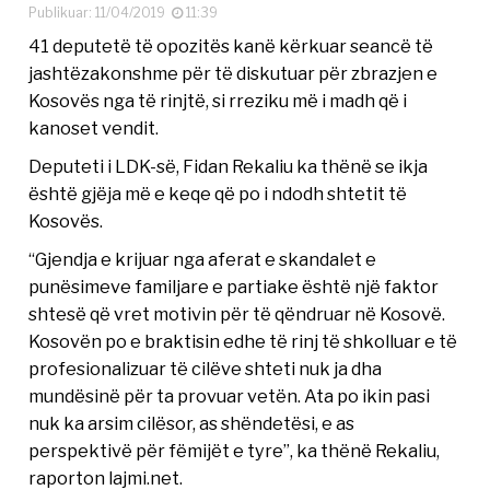
Publikuar: 11/04/2019
11:39
41 deputetë të opozitës kanë kërkuar seancë të
jashtëzakonshme për të diskutuar për zbrazjen e
Kosovës nga të rinjtë, si rreziku më i madh që i
kanoset vendit.
Deputeti i LDK-së, Fidan Rekaliu ka thënë se ikja
është gjëja më e keqe që po i ndodh shtetit të
Kosovës.
“Gjendja e krijuar nga aferat e skandalet e
punësimeve familjare e partiake është një faktor
shtesë që vret motivin për të qëndruar në Kosovë.
Kosovën po e braktisin edhe të rinj të shkolluar e të
profesionalizuar të cilëve shteti nuk ja dha
mundësinë për ta provuar vetën. Ata po ikin pasi
nuk ka arsim cilësor, as shëndetësi, e as
perspektivë për fëmijët e tyre”, ka thënë Rekaliu,
raporton lajmi.net.