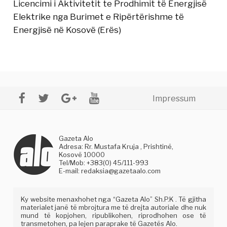
Licencimi i Aktivitetit te Prodhimit të Energjisë
Elektrike nga Burimet e Ripërtërishme të
Energjisë në Kosovë (Erës)
Impressum
Gazeta Alo
Adresa: Rr. Mustafa Kruja , Prishtinë,
Kosovë 10000
Tel/Mob: +383(0) 45/111-993
E-mail:
redaksia@gazetaalo.com
Ky website menaxhohet nga “Gazeta Alo” Sh.P.K . Të gjitha
materialet janë të mbrojtura me të drejta autoriale dhe nuk
mund të kopjohen, ripublikohen, riprodhohen ose të
transmetohen, pa lejen paraprake të Gazetës Alo.