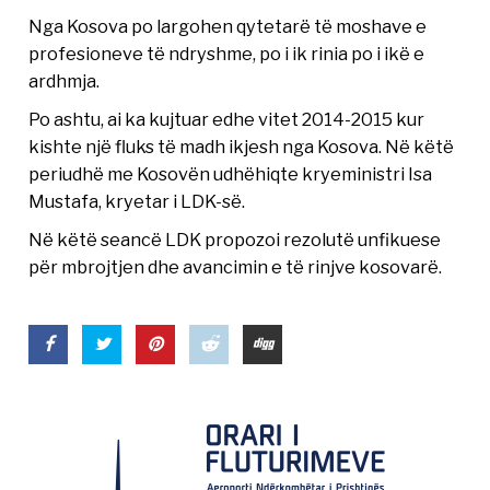
Nga Kosova po largohen qytetarë të moshave e
profesioneve të ndryshme, po i ik rinia po i ikë e
ardhmja.
Po ashtu, ai ka kujtuar edhe vitet 2014-2015 kur
kishte një fluks të madh ikjesh nga Kosova. Në këtë
periudhë me Kosovën udhëhiqte kryeministri Isa
Mustafa, kryetar i LDK-së.
Në këtë seancë LDK propozoi rezolutë unfikuese
për mbrojtjen dhe avancimin e të rinjve kosovarë.