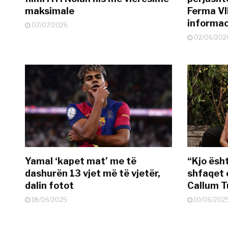
maksimale
Ferma VI
informac
07/07/2026
02/06/202
Yamal ‘kapet mat’ me të
“Kjo ësh
dashurën 13 vjet më të vjetër,
shfaqet 
dalin fotot
Callum T
18/06/2025
10/06/202