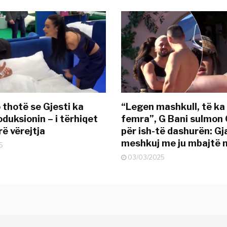
 thotë se Gjesti ka
“Legen mashkull, të ka
duksionin – i tërhiqet
femra”, G Bani sulmon 
ë vërejtja
për ish-të dashurën: G
meshkuj me ju mbajtë 
5
03/03/2025