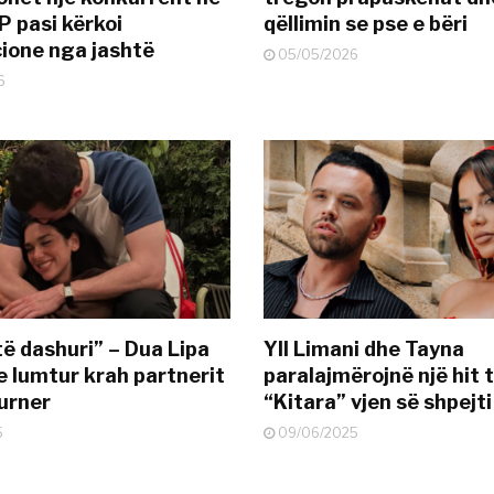
P pasi kërkoi
qëllimin se pse e bëri
ione nga jashtë
05/05/2026
6
të dashuri” – Dua Lipa
Yll Limani dhe Tayna
e lumtur krah partnerit
paralajmërojnë një hit t
urner
“Kitara” vjen së shpejti
5
09/06/2025