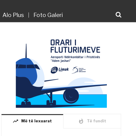
Alo Plus
Foto Galeri
trending_up
whatshot
Më të lexuarat
Të fundit