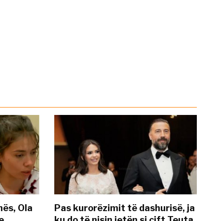
nës, Ola
Pas kurorëzimit të dashurisë, ja
e
ku do të nisin jetën si çift Teuta