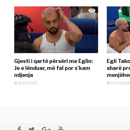
Gjesti i qartë përsëri me Eglin:
Egli Tako
Je e lënduar, më fal por s’kam
sharë pro
ndjenja
menjëher
21/03/2025
05/03/202