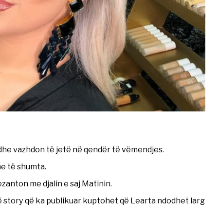
 dhe vazhdon të jetë në qendër të vëmendjes.
me të shumta.
anton me djalin e saj Matinin.
ë story që ka publikuar kuptohet që Learta ndodhet larg