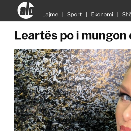
Lajme
Sport
Ekonomi
Shë
Leartës po i mungon d