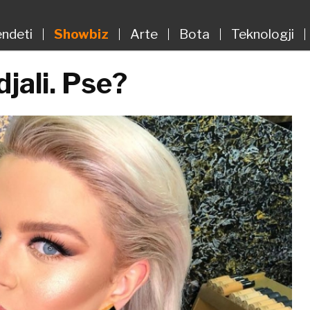
ndeti
Showbiz
Arte
Bota
Teknologji
jali. Pse?