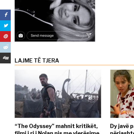
LAJME TË TJERA
“The Odyssey” mahnit kritikët,
Dy javë p
filmi i ri i Nolan nis me vlerësime
përjasht