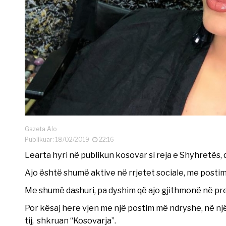
Gazeta Alo
Publikuar: 18/02/2019
22:16
Learta hyri në publikun kosovar si reja e Shyhretës,
Ajo është shumë aktive në rrjetet sociale, me posti
Me shumë dashuri, pa dyshim që ajo gjithmonë në prez
Por kësaj here vjen me një postim më ndryshe, në nj
tij, shkruan “Kosovarja”.