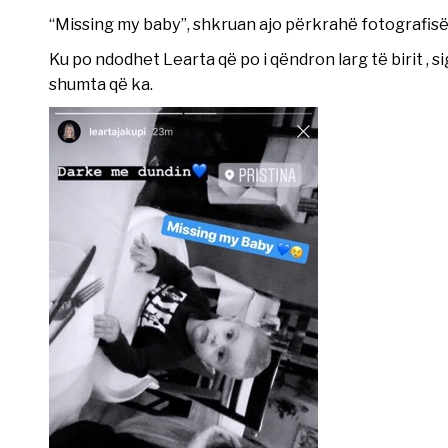
“Missing my baby”, shkruan ajo përkrahë fotografisë
Ku po ndodhet Learta që po i qëndron larg të birit , 
shumta që ka.