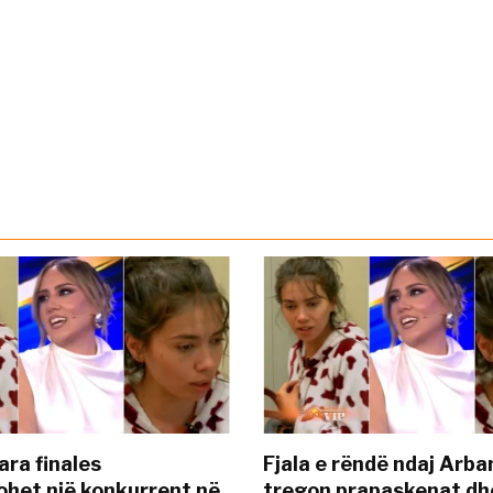
ara finales
Fjala e rëndë ndaj Arba
ohet një konkurrent në
tregon prapaskenat dh