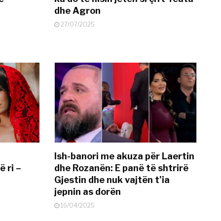
dhe Agron
27/07/2025
Ish-banori me akuza për Laertin
ë ri –
dhe Rozanën: E panë të shtrirë
Gjestin dhe nuk vajtën t’ia
jepnin as dorën
16/04/2025