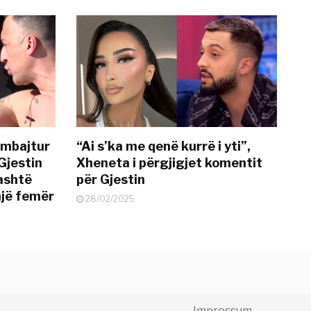
 mbajtur
“Ai s’ka me qenë kurrë i yti”,
Gjestin
Xheneta i përgjigjet komentit
jashtë
për Gjestin
një femër
28/02/2025
Impressum