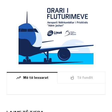
trending_up
whatshot
Më të lexuarat
Të fundit