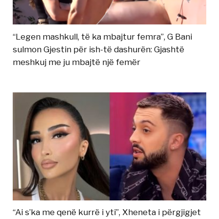
“Legen mashkull, të ka mbajtur femra”, G Bani
sulmon Gjestin për ish-të dashurën: Gjashtë
meshkuj me ju mbajtë një femër
“Ai s’ka me qenë kurrë i yti”, Xheneta i përgjigjet