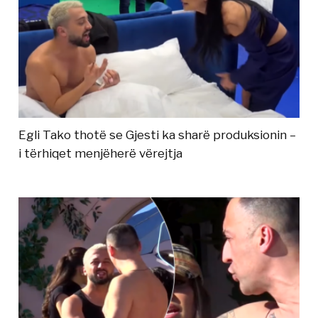
Egli Tako thotë se Gjesti ka sharë produksionin –
i tërhiqet menjëherë vërejtja