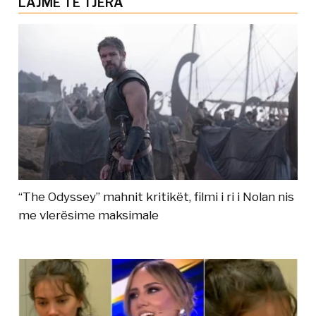
LAJME TË TJERA
“The Odyssey” mahnit kritikët, filmi i ri i Nolan nis
me vlerësime maksimale