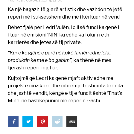
Publikuar: 05/04/2019
12:50
Ka një bagazh të gjerë artistik dhe vazhdon të jetë
reperi më i suksesshëm dhe më i kërkuar në vend.
Bëhet fjalë për Ledri Vulën, i cili së fundi ka qenë i
ftuar në emisioni ‘NIN’ ku edhe ka folur rreth
karrierës dhe jetës së tij private.
“Kur e ke gjënë e parë në kokë famën edhe lekt,
produktin ke me e bo gabim”
, ka thënë në mes
tjerash reperi i njohur.
Kujtojmë që Ledri ka qenë mjaft aktiv edhe me
projekte muzikore dhe mbrëmje të shumta brenda
dhe jashtë vendit, këngë e tij e fundit është ‘That’s
Mine’ në bashkëpunim me reperin, Gashi.