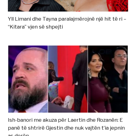
Yll Limani dhe Tayna paralajmërojnë një hit të ri –
“Kitara” vjen së shpejti
Ish-banori me akuza për Laertin dhe Rozanën: E
panë të shtrirë Gjestin dhe nuk vajtën t’ia jepnin
as dorën