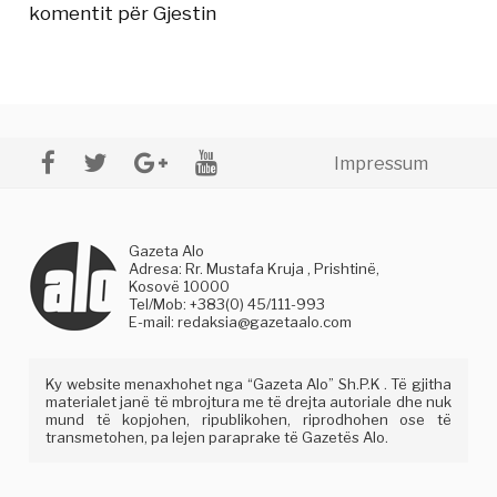
komentit për Gjestin
Impressum
Gazeta Alo
Adresa: Rr. Mustafa Kruja , Prishtinë,
Kosovë 10000
Tel/Mob: +383(0) 45/111-993
E-mail:
redaksia@gazetaalo.com
Ky website menaxhohet nga “Gazeta Alo” Sh.P.K . Të gjitha
materialet janë të mbrojtura me të drejta autoriale dhe nuk
mund të kopjohen, ripublikohen, riprodhohen ose të
transmetohen, pa lejen paraprake të Gazetës Alo.