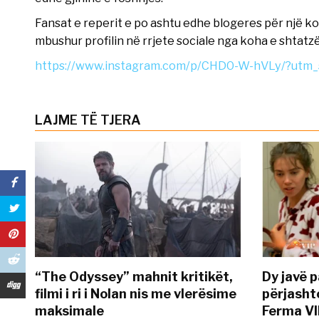
Fansat e reperit e po ashtu edhe blogeres për një kohë
mbushur profilin në rrjete sociale nga koha e shtatzë
https://www.instagram.com/p/CHD0-W-hVLy/?utm
LAJME TË TJERA
“The Odyssey” mahnit kritikët,
Dy javë p
filmi i ri i Nolan nis me vlerësime
përjasht
maksimale
Ferma VI