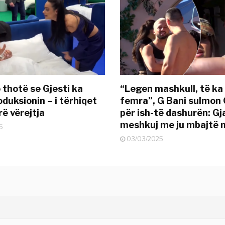
 thotë se Gjesti ka
“Legen mashkull, të ka
duksionin – i tërhiqet
femra”, G Bani sulmon 
ë vërejtja
për ish-të dashurën: G
meshkuj me ju mbajtë 
5
03/03/2025