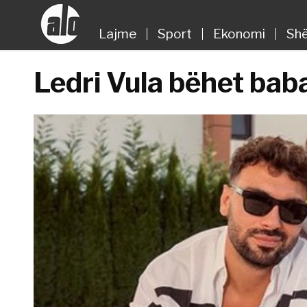
Lajme
Sport
Ekonomi
Shë
Ledri Vula bëhet baba