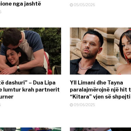
ione nga jashtë
05/05/2026
6
të dashuri” – Dua Lipa
Yll Limani dhe Tayna
e lumtur krah partnerit
paralajmërojnë një hit t
urner
“Kitara” vjen së shpejti
5
09/06/2025