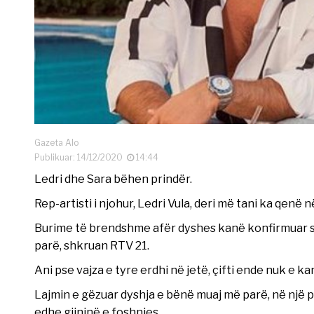
Gazeta Alo
Publikuar: 14/12/2020
14:44
Ledri dhe Sara bëhen prindër.
Rep-artisti i njohur, Ledri Vula, deri më tani ka qenë n
Burime të brendshme afër dyshes kanë konfirmuar se
parë, shkruan RTV 21.
Ani pse vajza e tyre erdhi në jetë, çifti ende nuk e ka
Lajmin e gëzuar dyshja e bënë muaj më parë, në një po
edhe gjininë e foshnjes.