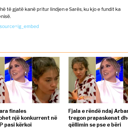
 të gjatë kanë pritur lindjen e Sarës, ku kjo e fundit ka
nisë.
_source=ig_embed
ara finales
Fjala e rëndë ndaj Arba
ohet një konkurrent në
tregon prapaskenat dh
P pasi kërkoi
qëllimin se pse e bëri