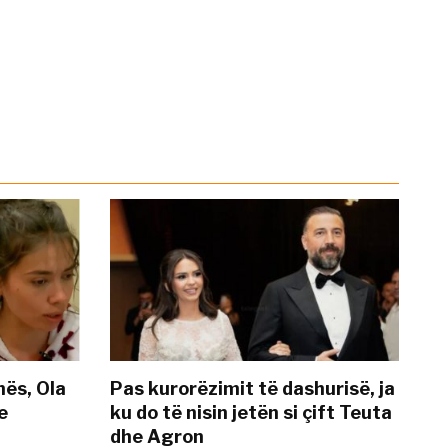
nës, Ola
Pas kurorëzimit të dashurisë, ja
e
ku do të nisin jetën si çift Teuta
dhe Agron