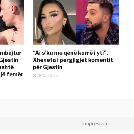
 mbajtur
“Ai s’ka me qenë kurrë i yti”,
Gjestin
Xheneta i përgjigjet komentit
jashtë
për Gjestin
një femër
28/02/2025
Impressum