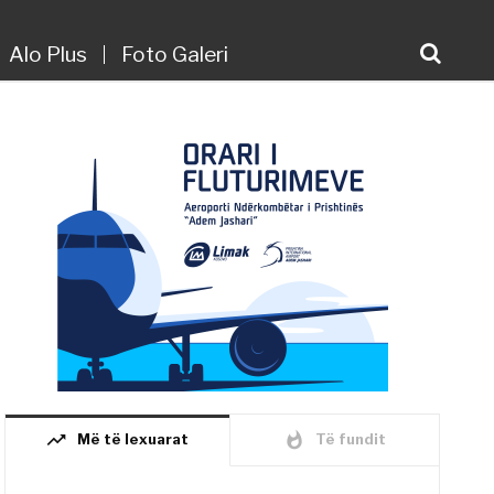
Alo Plus
Foto Galeri
trending_up
whatshot
Më të lexuarat
Të fundit