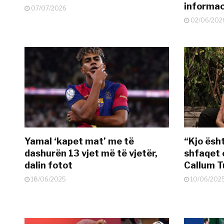
informac
07/07/2026
02/06/202
Yamal ‘kapet mat’ me të
“Kjo ësh
dashurën 13 vjet më të vjetër,
shfaqet 
dalin fotot
Callum T
18/06/2025
10/06/202