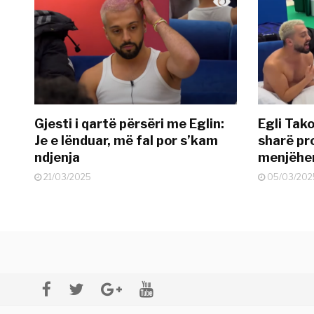
Gjesti i qartë përsëri me Eglin:
Egli Tako
Je e lënduar, më fal por s’kam
sharë pro
ndjenja
menjëher
21/03/2025
05/03/202