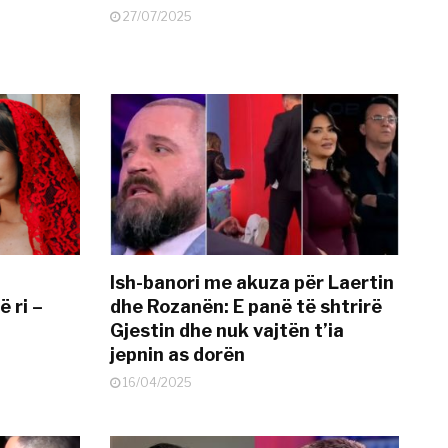
27/07/2025
Ish-banori me akuza për Laertin
ë ri –
dhe Rozanën: E panë të shtrirë
Gjestin dhe nuk vajtën t’ia
jepnin as dorën
16/04/2025