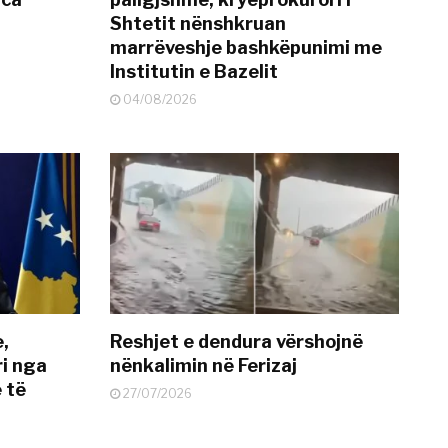
Shtetit nënshkruan
marrëveshje bashkëpunimi me
Institutin e Bazelit
04/08/2026
e,
Reshjet e dendura vërshojnë
i nga
nënkalimin në Ferizaj
 të
27/07/2026