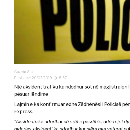
Gazeta Alo
Publikuar: 20/02/2019
18:37
Një aksident trafiku ka ndodhur sot në magjistralen P
pësuar lëndime
Lajmin e ka konfirmuar edhe Zëdhënësi i Policisë për
Express.
“Aksidentu ka ndodhur në orët e pasditës, ndërmjet dy
ngjarjes, aksidenti ka ndodhur kur njëra nga veturat n