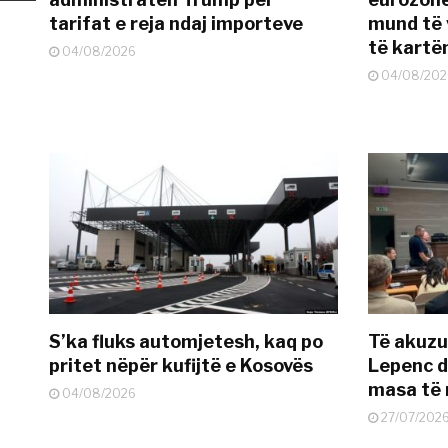
tarifat e reja ndaj importeve
mund të v
të kart
04/08/2026
04/08/202
S’ka fluks automjetesh, kaq po
Të akuzua
pritet nëpër kufijtë e Kosovës
Lepenc d
masa të 
04/08/2026
27/07/202