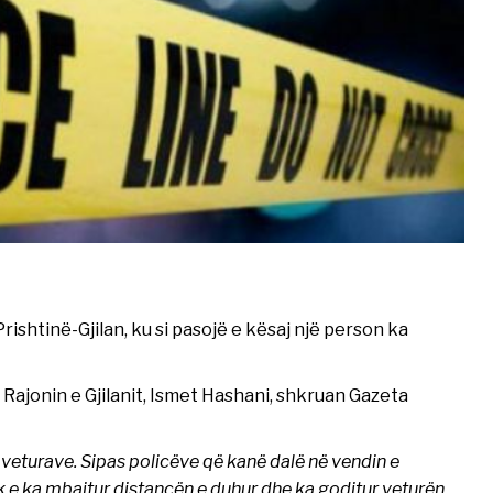
rishtinë-Gjilan, ku si pasojë e kësaj një person ka
 Rajonin e Gjilanit, Ismet Hashani, shkruan Gazeta
 veturave. Sipas policëve që kanë dalë në vendin e
uk e ka mbajtur distancën e duhur dhe ka goditur veturën