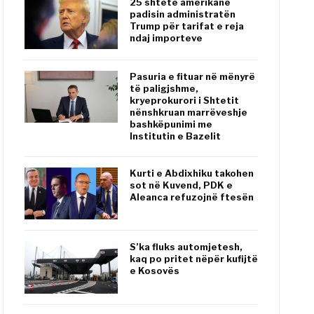
25 shtete amerikane
padisin administratën
Trump për tarifat e reja
ndaj importeve
Pasuria e fituar në mënyrë
të paligjshme,
kryeprokurori i Shtetit
nënshkruan marrëveshje
bashkëpunimi me
Institutin e Bazelit
Kurti e Abdixhiku takohen
sot në Kuvend, PDK e
Aleanca refuzojnë ftesën
S’ka fluks automjetesh,
kaq po pritet nëpër kufijtë
e Kosovës