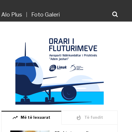
Alo Plus
Foto Galeri
trending_up
whatshot
Më të lexuarat
Të fundit