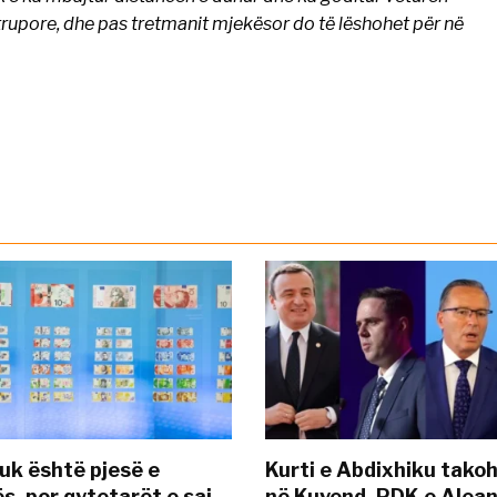
a trupore, dhe pas tretmanit mjekësor do të lëshohet për në
uk është pjesë e
Kurti e Abdixhiku tako
s, por qytetarët e saj
në Kuvend, PDK e Alea