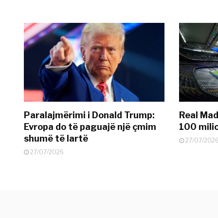
Paralajmërimi i Donald Trump:
Real Madr
Evropa do të paguajë një çmim
100 mili
shumë të lartë
27/07/202
27/07/2026