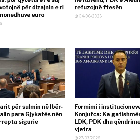
otojnë për dizajnin e ri
refuzojnë ftesën
ëmonedhave euro
04/08/2026
6
rit për sulmin në Ibër-
Formimi i institucionev
alin para Gjykatës nën
Konjufca: Ka gatishmër
rrepta sigurie
LDK, PDK dha qëndrime
vjetra
6
27/07/2026