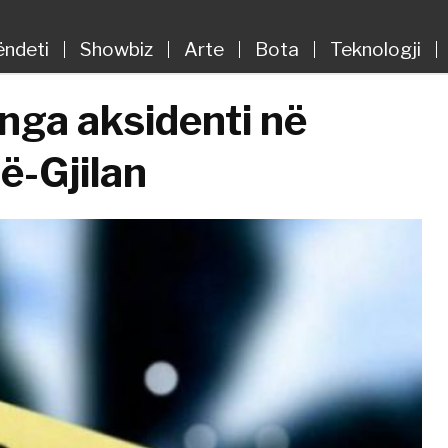
ëndeti
Showbiz
Arte
Bota
Teknologji
nga aksidenti në
ë-Gjilan