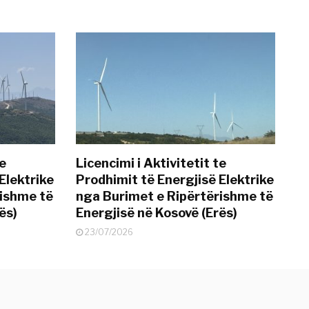
te
Licencimi i Aktivitetit te
Elektrike
Prodhimit të Energjisë Elektrike
rishme të
nga Burimet e Ripërtërishme të
ës)
Energjisë në Kosovë (Erës)
23/07/2026