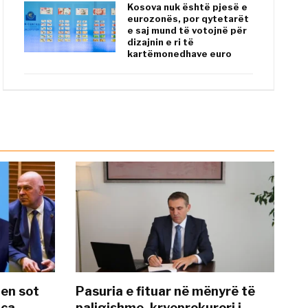
Kosova nuk është pjesë e
eurozonës, por qytetarët
e saj mund të votojnë për
dizajnin e ri të
kartëmonedhave euro
hen sot
Pasuria e fituar në mënyrë të
nca
paligjshme, kryeprokurori i