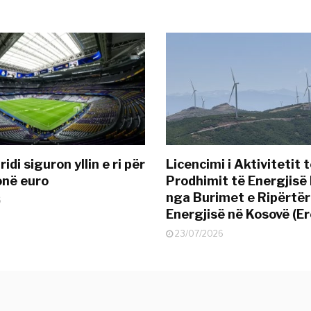
idi siguron yllin e ri për
Licencimi i Aktivitetit 
onë euro
Prodhimit të Energjisë 
nga Burimet e Ripërtë
6
Energjisë në Kosovë (Er
23/07/2026