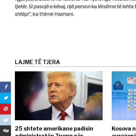
tjetër. Si pasojë e kësaj, një person ka lëndime të leht
shtëpi”
, ka thënë Hashani.
LAJME TË TJERA
25 shtete amerikane padisin
Kosova n
administratën Trump për
eurozonë